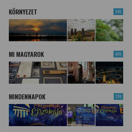
KÖRNYEZET
245
MI MAGYAROK
426
MINDENNAPOK
376