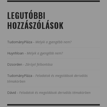
LEGUTÓBBI
HOZZÁSZÓLÁSOK
TudományPláza
-
Melyik a gyengébb nem?
Huynhloan
-
Melyik a gyengébb nem?
Dzsorden
-
Zárójel felbontása
TudományPláza
-
Feladatok és megoldások deriválás
témakörben
Dávid
-
Feladatok és megoldások deriválás témakörben