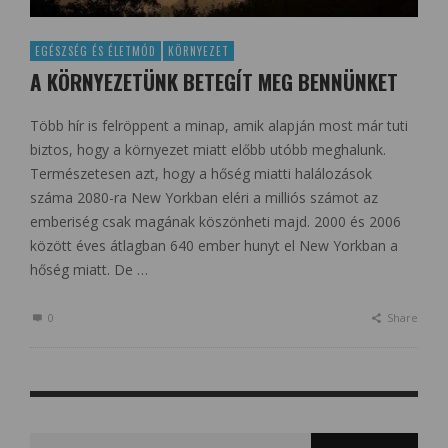
EGÉSZSÉG ÉS ÉLETMÓD
KÖRNYEZET
A KÖRNYEZETÜNK BETEGÍT MEG BENNÜNKET
Több hír is felröppent a minap, amik alapján most már tuti
biztos, hogy a környezet miatt előbb utóbb meghalunk.
Természetesen azt, hogy a hőség miatti halálozások
száma 2080-ra New Yorkban eléri a milliós számot az
emberiség csak magának köszönheti majd. 2000 és 2006
között éves átlagban 640 ember hunyt el New Yorkban a
hőség miatt. De …
0
Share
Search