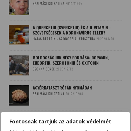
SZALMÁSI KRISZTINA
2014/11/05
A QUERCETIN (KVERCETIN) ÉS A D-VITAMIN –
SZÖVETSÉGESEK A KORONAVÍRUS ELLEN?
HAJAS BEATRIX - SZOBOSZLAI KRISZTINA
2020/03/20
BOLDOGSÁGUNK NÉGY FORRÁSA: DOPAMIN,
ENDORFIN, SZEROTONIN ÉS OXITOCIN
CSONKA BENCE
2020/12/12
AGYÉRKATASZTRÓFÁK NYOMÁBAN
SZALMÁSI KRISZTINA
2017/10/08
A LEKOPOGÁS BABONÁJA
Fontosnak tartjuk az adatok védelmét
SZOBOSZLAI KRISZTINA
2018/03/15