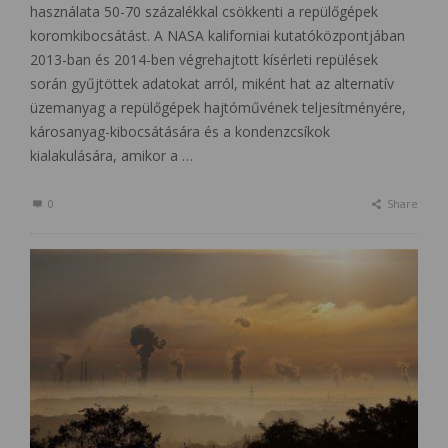
használata 50-70 százalékkal csökkenti a repülőgépek
koromkibocsátást. A NASA kaliforniai kutatóközpontjában
2013-ban és 2014-ben végrehajtott kísérleti repülések
során gyűjtöttek adatokat arról, miként hat az alternatív
üzemanyag a repülőgépek hajtóművének teljesítményére,
károsanyag-kibocsátására és a kondenzcsíkok
kialakulására, amikor a …
0
Share