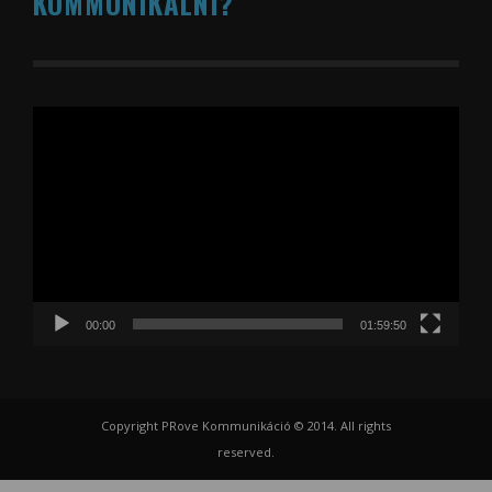
KOMMUNIKÁLNI?
Videólejátszó
00:00
01:59:50
Copyright PRove Kommunikáció © 2014. All rights
reserved.