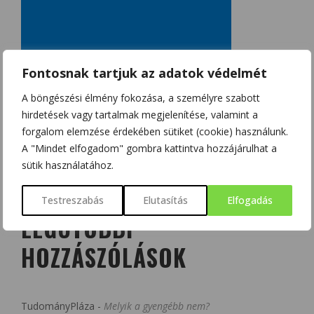
Fontosnak tartjuk az adatok védelmét
A böngészési élmény fokozása, a személyre szabott
hirdetések vagy tartalmak megjelenítése, valamint a
forgalom elemzése érdekében sütiket (cookie) használunk.
A "Mindet elfogadom" gombra kattintva hozzájárulhat a
sütik használatához.
Testreszabás
Elutasítás
Elfogadás
LEGUTÓBBI
HOZZÁSZÓLÁSOK
TudományPláza
-
Melyik a gyengébb nem?