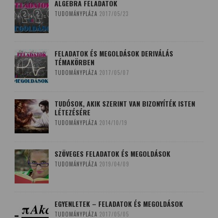
ALGEBRA FELADATOK
TUDOMÁNYPLÁZA
2017/05/23
FELADATOK ÉS MEGOLDÁSOK DERIVÁLÁS
TÉMAKÖRBEN
TUDOMÁNYPLÁZA
2017/05/07
TUDÓSOK, AKIK SZERINT VAN BIZONYÍTÉK ISTEN
LÉTEZÉSÉRE
TUDOMÁNYPLÁZA
2014/10/19
SZÖVEGES FELADATOK ÉS MEGOLDÁSOK
TUDOMÁNYPLÁZA
2019/04/09
EGYENLETEK – FELADATOK ÉS MEGOLDÁSOK
TUDOMÁNYPLÁZA
2017/05/05