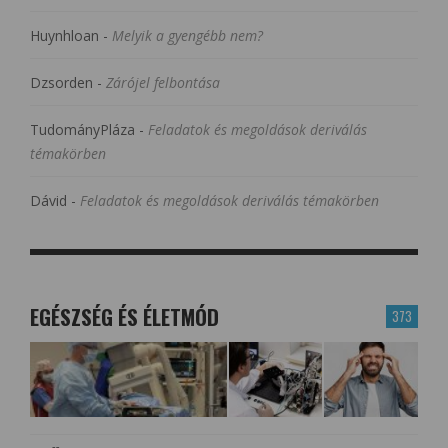
Huynhloan
-
Melyik a gyengébb nem?
Dzsorden
-
Zárójel felbontása
TudományPláza
-
Feladatok és megoldások deriválás
témakörben
Dávid
-
Feladatok és megoldások deriválás témakörben
EGÉSZSÉG ÉS ÉLETMÓD
373