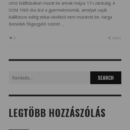
című kiállításában mutat be annak május 17-i zárásáig. A
SOM 1969 óta őrzi a gyermekmúmiát, amelyet saját
kiállításon eddig etikai okokból nem mutatott be. Varga
Benedek főigazgató szerint …
0
Share
Search
for:
LEGTÖBB HOZZÁSZÓLÁS