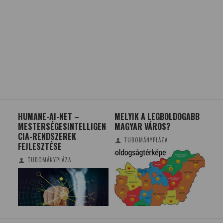
P A
HUMANE-AI-NET –
MELYIK A LEGBOLDOGABB
HO
MESTERSÉGESINTELLIGEN
MAGYAR VÁROS?
ME
CIA-RENDSZEREK
SZ
TUDOMÁNYPLÁZA
UM
FEJLESZTÉSE
TUDOMÁNYPLÁZA