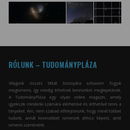
RÓLUNK – TUDOMÁNYPLÁZA
Világunk összes titkát bizonyára sohasem fogjuk
megismerni, így mindig érhetnek bennünket meglepetések.
A
TudományPláza
egy olyan online magazin, amely
igyekszik mindenki számára elérhetővé és érthetővé tenni a
tényeket. Ám, nem szabad elfelejtenünk, hogy minél többet
tudunk, annál kevesebbet ismerünk ahhoz képest, amit
ismerni szeretnénk.