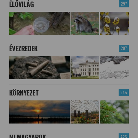
ÉLŐVILÁG
297
ÉVEZREDEK
207
KÖRNYEZET
245
MI MAGYAROK
426