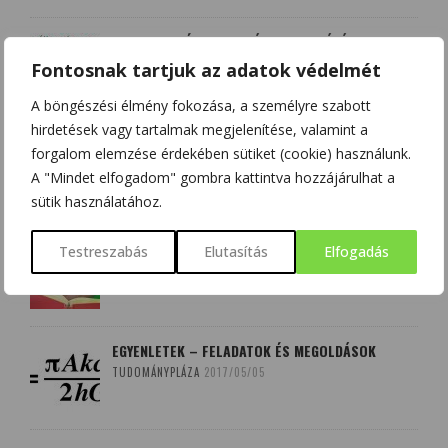
FELADATOK ÉS MEGOLDÁSOK DERIVÁLÁS
TÉMAKÖRBEN
Fontosnak tartjuk az adatok védelmét
TUDOMÁNYPLÁZA
2017/05/07
A böngészési élmény fokozása, a személyre szabott
hirdetések vagy tartalmak megjelenítése, valamint a
TUDÓSOK, AKIK SZERINT VAN BIZONYÍTÉK ISTEN
forgalom elemzése érdekében sütiket (cookie) használunk.
LÉTEZÉSÉRE
A "Mindet elfogadom" gombra kattintva hozzájárulhat a
TUDOMÁNYPLÁZA
2014/10/19
sütik használatához.
SZÖVEGES FELADATOK ÉS MEGOLDÁSOK
Testreszabás
Elutasítás
Elfogadás
TUDOMÁNYPLÁZA
2019/04/09
EGYENLETEK – FELADATOK ÉS MEGOLDÁSOK
TUDOMÁNYPLÁZA
2017/05/05