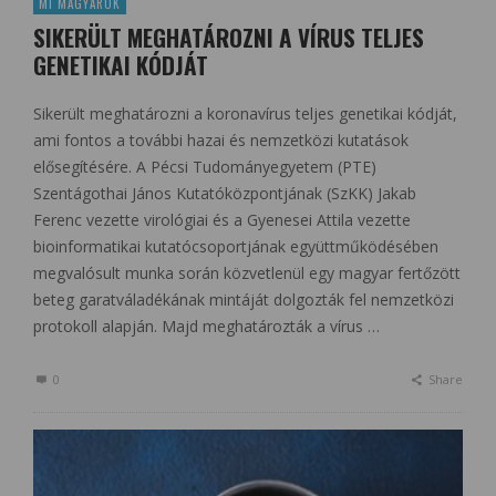
MI MAGYAROK
SIKERÜLT MEGHATÁROZNI A VÍRUS TELJES
GENETIKAI KÓDJÁT
Sikerült meghatározni a koronavírus teljes genetikai kódját,
ami fontos a további hazai és nemzetközi kutatások
elősegítésére. A Pécsi Tudományegyetem (PTE)
Szentágothai János Kutatóközpontjának (SzKK) Jakab
Ferenc vezette virológiai és a Gyenesei Attila vezette
bioinformatikai kutatócsoportjának együttműködésében
megvalósult munka során közvetlenül egy magyar fertőzött
beteg garatváladékának mintáját dolgozták fel nemzetközi
protokoll alapján. Majd meghatározták a vírus …
0
Share