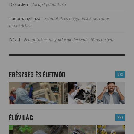
Dzsorden
-
Zárójel felbontása
TudományPláza
-
Feladatok és megoldások deriválás
témakörben
Dávid
-
Feladatok és megoldások deriválás témakörben
EGÉSZSÉG ÉS ÉLETMÓD
373
ÉLŐVILÁG
297