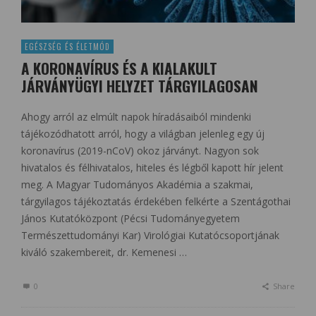
EGÉSZSÉG ÉS ÉLETMÓD
A KORONAVÍRUS ÉS A KIALAKULT
JÁRVÁNYÜGYI HELYZET TÁRGYILAGOSAN
Ahogy arról az elmúlt napok híradásaiból mindenki
tájékozódhatott arról, hogy a világban jelenleg egy új
koronavírus (2019-nCoV) okoz járványt. Nagyon sok
hivatalos és félhivatalos, hiteles és légből kapott hír jelent
meg. A Magyar Tudományos Akadémia a szakmai,
tárgyilagos tájékoztatás érdekében felkérte a Szentágothai
János Kutatóközpont (Pécsi Tudományegyetem
Természettudományi Kar) Virológiai Kutatócsoportjának
kiváló szakembereit, dr. Kemenesi …
0
Share