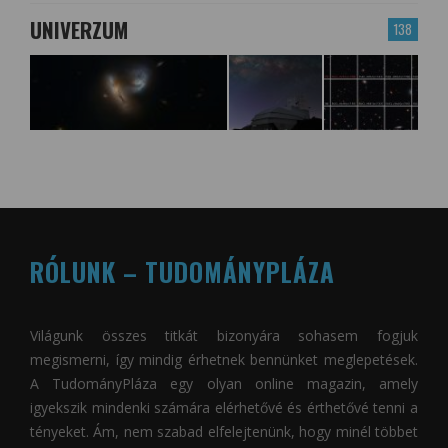
UNIVERZUM
138
RÓLUNK – TUDOMÁNYPLÁZA
Világunk összes titkát bizonyára sohasem fogjuk
megismerni, így mindig érhetnek bennünket meglepetések.
A
TudományPláza
egy olyan online magazin, amely
igyekszik mindenki számára elérhetővé és érthetővé tenni a
tényeket. Ám, nem szabad elfelejtenünk, hogy minél többet