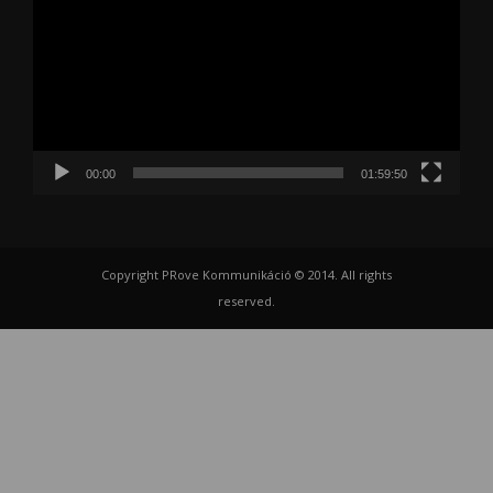
00:00
01:59:50
Copyright PRove Kommunikáció © 2014. All rights
reserved.