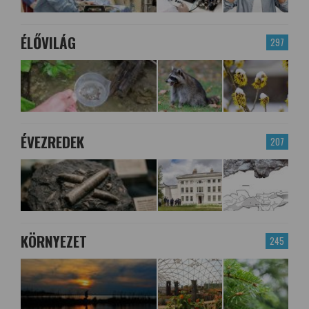
ÉLŐVILÁG
297
ÉVEZREDEK
207
KÖRNYEZET
245