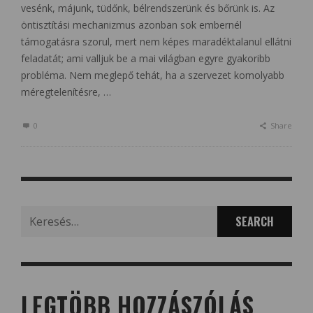
vesénk, májunk, tüdőnk, bélrendszerünk és bőrünk is. Az
öntisztítási mechanizmus azonban sok embernél
támogatásra szorul, mert nem képes maradéktalanul ellátni
feladatát; ami valljuk be a mai világban egyre gyakoribb
probléma. Nem meglepő tehát, ha a szervezet komolyabb
méregtelenítésre, …
0
Share
Search
for:
LEGTÖBB HOZZÁSZÓLÁS