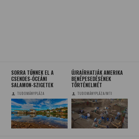
SORRA TŰNNEK EL A
ÚJRAÍRHATJÁK AMERIKA
KO
US?
CSENDES-ÓCEÁNI
BENÉPESEDÉSÉNEK
YOR
SALAMON-SZIGETEK
TÖRTÉNELMÉT
VI
TUDOMÁNYPLÁZA
TUDOMÁNYPLÁZA/MTI