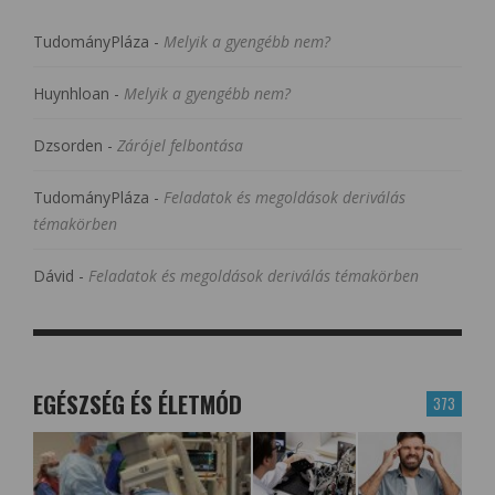
TudományPláza
-
Melyik a gyengébb nem?
Huynhloan
-
Melyik a gyengébb nem?
Dzsorden
-
Zárójel felbontása
TudományPláza
-
Feladatok és megoldások deriválás
témakörben
Dávid
-
Feladatok és megoldások deriválás témakörben
EGÉSZSÉG ÉS ÉLETMÓD
373