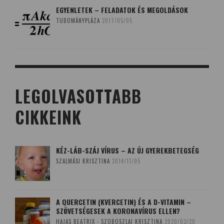
EGYENLETEK – FELADATOK ÉS MEGOLDÁSOK
TUDOMÁNYPLÁZA
2017/05/05
LEGOLVASOTTABB
CIKKEINK
KÉZ-LÁB-SZÁJ VÍRUS – AZ ÚJ GYEREKBETEGSÉG
SZALMÁSI KRISZTINA
2014/11/05
A QUERCETIN (KVERCETIN) ÉS A D-VITAMIN –
SZÖVETSÉGESEK A KORONAVÍRUS ELLEN?
HAJAS BEATRIX - SZOBOSZLAI KRISZTINA
2020/03/20