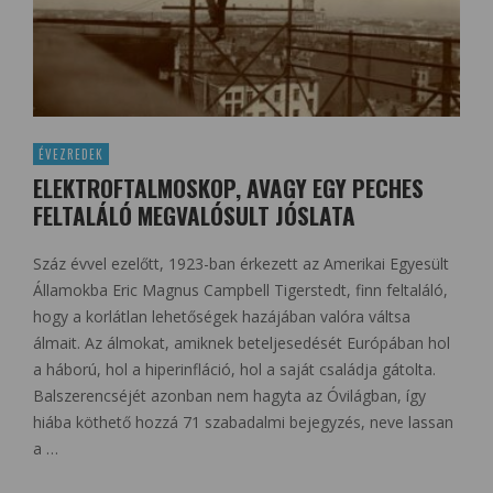
ÉVEZREDEK
ELEKTROFTALMOSKOP, AVAGY EGY PECHES
FELTALÁLÓ MEGVALÓSULT JÓSLATA
Száz évvel ezelőtt, 1923-ban érkezett az Amerikai Egyesült
Államokba Eric Magnus Campbell Tigerstedt, finn feltaláló,
hogy a korlátlan lehetőségek hazájában valóra váltsa
álmait. Az álmokat, amiknek beteljesedését Európában hol
a háború, hol a hiperinfláció, hol a saját családja gátolta.
Balszerencséjét azonban nem hagyta az Óvilágban, így
hiába köthető hozzá 71 szabadalmi bejegyzés, neve lassan
a …