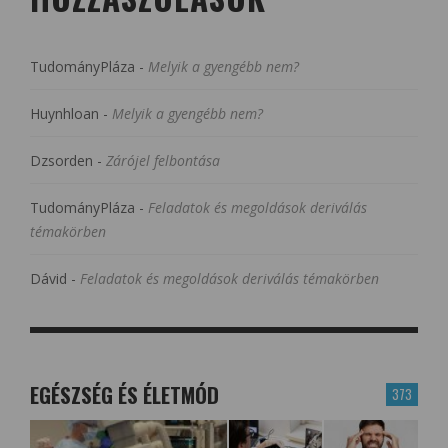
TudományPláza
-
Melyik a gyengébb nem?
Huynhloan
-
Melyik a gyengébb nem?
Dzsorden
-
Zárójel felbontása
TudományPláza
-
Feladatok és megoldások deriválás
témakörben
Dávid
-
Feladatok és megoldások deriválás témakörben
EGÉSZSÉG ÉS ÉLETMÓD
373