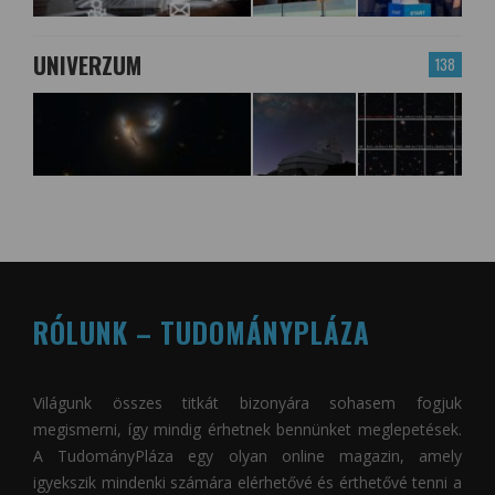
UNIVERZUM
138
RÓLUNK – TUDOMÁNYPLÁZA
Világunk összes titkát bizonyára sohasem fogjuk
megismerni, így mindig érhetnek bennünket meglepetések.
A
TudományPláza
egy olyan online magazin, amely
igyekszik mindenki számára elérhetővé és érthetővé tenni a