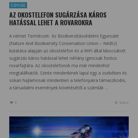
ÉLŐVILÁG
AZ OKOSTELEFON SUGÁRZÁSA KÁROS
HATÁSSAL LEHET A ROVAROKRA
A német Természet- és Biodiverzitásvédelmi Egyesület
(Nature And Biodiversity Conservation Union – NABU)
kutatása alapján az okostelefon és a WiFi által kibocsátott
sugárzás káros hatással lehet néhány igencsak fontos
rovarfajtára. Az okostelefonok ma már mindenhol
megtalálhatók. Szinte mindenkinek lapul egy a zsebében és
sokan hajlamosak mindenben a telefonjukra támaszkodni,
a társadalmi események követésétől a számlák …
0
Share