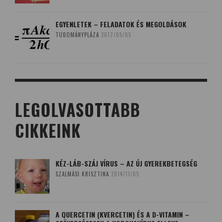
EGYENLETEK – FELADATOK ÉS MEGOLDÁSOK
TUDOMÁNYPLÁZA
2017/05/05
LEGOLVASOTTABB
CIKKEINK
KÉZ-LÁB-SZÁJ VÍRUS – AZ ÚJ GYEREKBETEGSÉG
SZALMÁSI KRISZTINA
2014/11/05
A QUERCETIN (KVERCETIN) ÉS A D-VITAMIN –