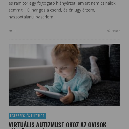
és rám tör egy fojtogató hiányérzet, amiért nem csinálok
semmit. Túl hangos a csend, és én úgy érzem,
haszontalanul pazarlom …
0
Share
EGÉSZSÉG ÉS ÉLETMÓD
VIRTUÁLIS AUTIZMUST OKOZ AZ OVISOK