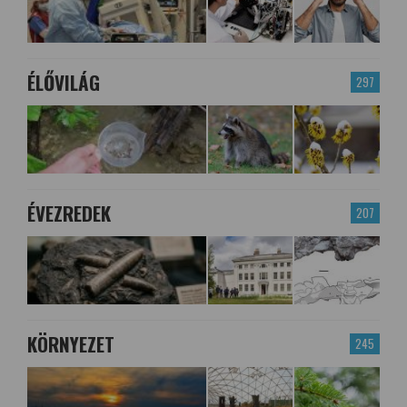
ÉLŐVILÁG
297
ÉVEZREDEK
207
KÖRNYEZET
245