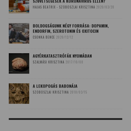
SZÖVETSÉGESEK A KORONAVÍRUS ELLEN?
HAJAS BEATRIX - SZOBOSZLAI KRISZTINA
2020/03/20
BOLDOGSÁGUNK NÉGY FORRÁSA: DOPAMIN,
ENDORFIN, SZEROTONIN ÉS OXITOCIN
CSONKA BENCE
2020/12/12
AGYÉRKATASZTRÓFÁK NYOMÁBAN
SZALMÁSI KRISZTINA
2017/10/08
A LEKOPOGÁS BABONÁJA
SZOBOSZLAI KRISZTINA
2018/03/15