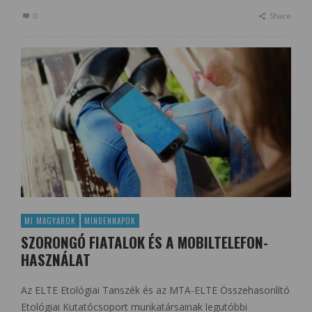
0
Share
MI MAGYAROK
MINDENNAPOK
SZORONGÓ FIATALOK ÉS A MOBILTELEFON-
HASZNÁLAT
Az ELTE Etológiai Tanszék és az MTA-ELTE Összehasonlító
Etológiai Kutatócsoport munkatársainak legutóbbi