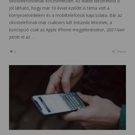
okostelefonoknak köszönhetően. Az alábbi idézetekből is
jól látható, hogy már 10 évvel ezelőtt is téma volt a
környezetvédelem és a mobiltelefonok kapcsolata. Bár az
okostelefonok már csaknem két évtizede léteznek, a
koncepció csak az Apple iPhone megjelenésekor, 2007-ben
jutott el az …
0
Share