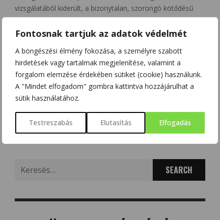
vizsgálatából kiderült, a bizonytalan, szorongó kötődésű
fiatalok jobban ragaszkodnak a mobiltelefon által nyújtotta
kapcsolattartási lehetőségekhez, mint mások. A Humans’
Fontosnak tartjuk az adatok védelmét
attachment to their mobile phones and its relationship with
A böngészési élmény fokozása, a személyre szabott
interpersonal attachment style című publikáció, mely a
hirdetések vagy tartalmak megjelenítése, valamint a
Computers in Human Behaviour szakfolyóiratban jelent
forgalom elemzése érdekében sütiket (cookie) használunk.
meg, elemzi …
A "Mindet elfogadom" gombra kattintva hozzájárulhat a
sütik használatához.
0
Share
Testreszabás
Elutasítás
Elfogadás
Search
for: