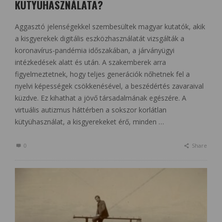
KÜTYÜHASZNÁLATA?
Aggasztó jelenségekkel szembesültek magyar kutatók, akik
a kisgyerekek digitális eszközhasználatát vizsgálták a
koronavírus-pandémia időszakában, a járványügyi
intézkedések alatt és után. A szakemberek arra
figyelmeztetnek, hogy teljes generációk nőhetnek fel a
nyelvi képességek csökkenésével, a beszédértés zavaraival
küzdve. Ez kihathat a jövő társadalmának egészére. A
virtuális autizmus háttérben a sokszor korlátlan
kütyühasználat, a kisgyerekeket érő, minden …
0
Share