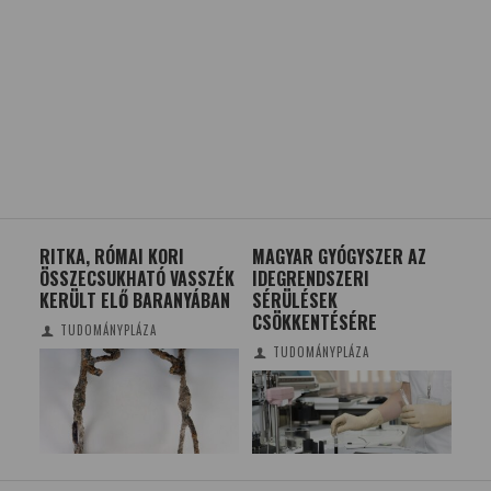
K –
RITKA, RÓMAI KORI
MAGYAR GYÓGYSZER AZ
A S
ÖSSZECSUKHATÓ VASSZÉK
IDEGRENDSZERI
MI
KERÜLT ELŐ BARANYÁBAN
SÉRÜLÉSEK
ÉLŐ
CSÖKKENTÉSÉRE
TUDOMÁNYPLÁZA
TUDOMÁNYPLÁZA