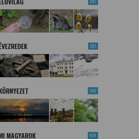
ÉLŐVILÁG
297
ÉVEZREDEK
207
KÖRNYEZET
245
MI MAGYAROK
426