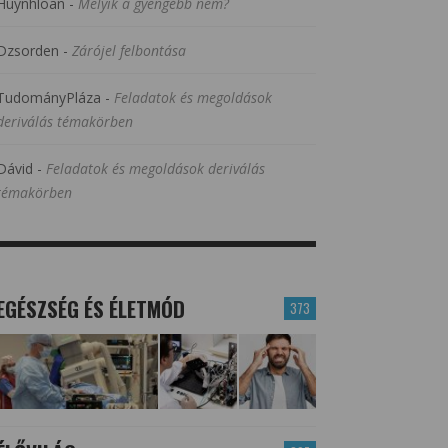
Huynhloan
-
Melyik a gyengébb nem?
Dzsorden
-
Zárójel felbontása
TudományPláza
-
Feladatok és megoldások
deriválás témakörben
Dávid
-
Feladatok és megoldások deriválás
témakörben
EGÉSZSÉG ÉS ÉLETMÓD
373