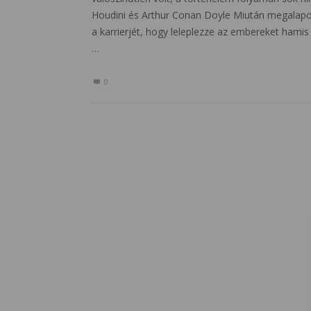
Houdini és Arthur Conan Doyle Miután megalapoz
a karrierjét, hogy leleplezze az embereket ham
…
0