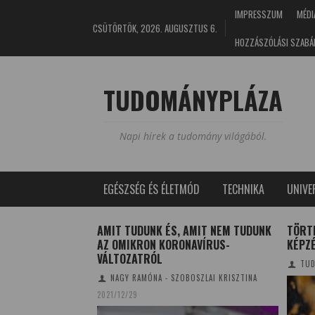
IMPRESSZUM
MÉDI
CSÜTÖRTÖK, 2026. AUGUSZTUS 6.
HOZZÁSZÓLÁSI SZABÁ
TUDOMÁNYPLÁZA
Napi hírek a tudomány világából.
EGÉSZSÉG ÉS ÉLETMÓD
TECHNIKA
UNIV
MIS HÍREK
AMIT TUDUNK ÉS, AMIT NEM TUDUNK
TÖRT
EDNEK
AZ OMIKRON KORONAVÍRUS-
KÉPZÉ
VÁLTOZATRÓL
T
2018/03/22
TUD
NAGY RAMÓNA - SZOBOSZLAI KRISZTINA
2021/12/29