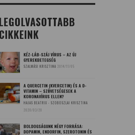
LEGOLVASOTTABB
CIKKEINK
KÉZ-LÁB-SZÁJ VÍRUS – AZ ÚJ
GYEREKBETEGSÉG
SZALMÁSI KRISZTINA
2014/11/05
A QUERCETIN (KVERCETIN) ÉS A D-
VITAMIN – SZÖVETSÉGESEK A
KORONAVÍRUS ELLEN?
HAJAS BEATRIX - SZOBOSZLAI KRISZTINA
2020/03/20
BOLDOGSÁGUNK NÉGY FORRÁSA:
DOPAMIN, ENDORFIN, SZEROTONIN ÉS