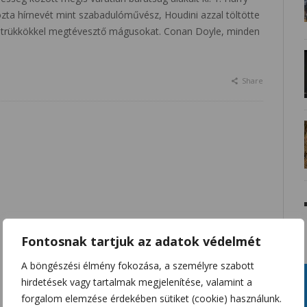
ta hírnevét mint szabadulóművész, Houdini azzal töltötte
is trükkökkel megtévesztő mágusokat. Conan Doyle, minden
Share
Fontosnak tartjuk az adatok védelmét
A böngészési élmény fokozása, a személyre szabott
hirdetések vagy tartalmak megjelenítése, valamint a
forgalom elemzése érdekében sütiket (cookie) használunk.