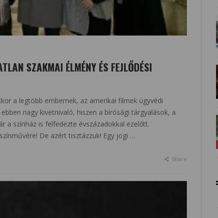
TLAN SZAKMAI ÉLMÉNY ÉS FEJLŐDÉSI
kor a legtöbb embernek, az amerikai filmek ügyvédi
ebben nagy kivetnivaló, hiszen a bírósági tárgyalások, a
r a színház is felfedezte évszázadokkal ezelőtt.
zínművére! De azért tisztázzuk! Egy jogi …
Share