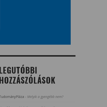
LEGUTÓBBI
HOZZÁSZÓLÁSOK
TudományPláza
-
Melyik a gyengébb nem?