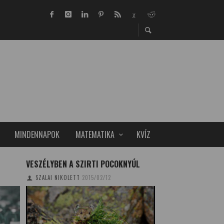
MINDENNAPOK
MATEMATIKA
KVÍZ
VESZÉLYBEN A SZIRTI POCOKNYÚL
MEGTÖRTÉNT AZ 5
VESETRANSZPLAN
SZALAI NIKOLETT
2015/02/12
TUDOMÁNYPLÁZA/SE