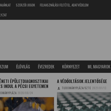
AAJÁNLAT
SZERZŐI JOGOK
FELHASZNÁLÁSI FELTÉTEL, ADATVÉDELEM
LYZAT
ERZUM
ÉLŐVILÁG
ÉVEZREDEK
KÖRNYEZET
MI, MAGYAROK
ÉNETI ÉPÜLETDIAGNOSZTIKAI
A VÉDŐOLTÁSOK JELENTŐSÉGE
S INDUL A PÉCSI EGYETEMEN
TUDOMÁNYPLÁZA/SZTE
2021/01/13
OMÁNYPLÁZA
2020/08/24