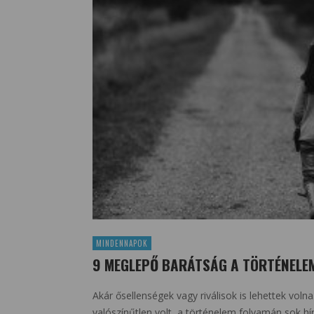
MINDENNAPOK
9 MEGLEPŐ BARÁTSÁG A TÖRTÉNELE
Akár ősellenségek vagy riválisok is lehettek voln
valószínűtlen volt, a történelem folyamán sok hír