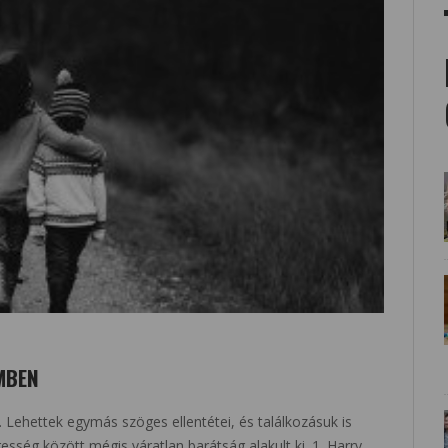
MBEN
a. Lehettek egymás szöges ellentétei, és találkozásuk is
esség között mégis váratlan barátság alakult ki. 1. Harry