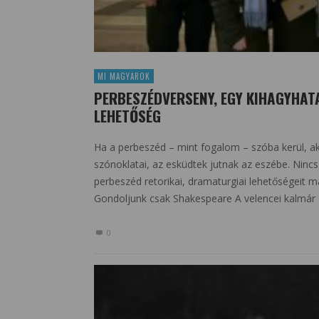
MI MAGYAROK
PERBESZÉDVERSENY, EGY KIHAGYHATA
LEHETŐSÉG
Ha a perbeszéd – mint fogalom – szóba kerül, ak
szónoklatai, az esküdtek jutnak az eszébe. Nincs 
perbeszéd retorikai, dramaturgiai lehetőségeit má
Gondoljunk csak Shakespeare A velencei kalmár s
0