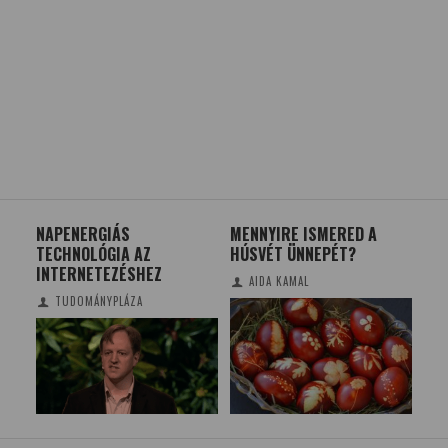
 – A
NAPENERGIÁS
MENNYIRE ISMERED A
SZ
B
TECHNOLÓGIA AZ
HÚSVÉT ÜNNEPÉT?
ME
INTERNETEZÉSHEZ
EG
AIDA KAMAL
KEZ
TUDOMÁNYPLÁZA