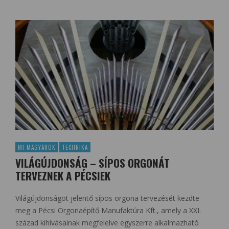
MI MAGYAROK
TECHNIKA
VILÁGÚJDONSÁG – SÍPOS ORGONÁT
TERVEZNEK A PÉCSIEK
Világújdonságot jelentő sípos orgona tervezését kezdte
meg a Pécsi Orgonaépítő Manufaktúra Kft., amely a XXI.
század kihívásainak megfelelve egyszerre alkalmazható