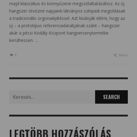
majd klasszikus és könnyűzene megszólaltatásához. Az új
hangszer ötvözné napjaink látványos színpadi megoldásait
a tradicionális orgonaépítéssel. Azt kívánják elérni, hogy az
új – a prototípus referenciadarabjának szánt – hangszer
akár a pécsi Kodály Központ hangversenytermébe
kerülhessen. …
0
Share
Search
for:
LEGTÖBB HOZZÁSZÓLÁS