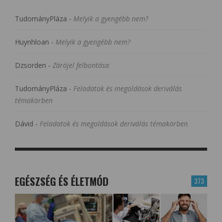
TudományPláza
-
Melyik a gyengébb nem?
Huynhloan
-
Melyik a gyengébb nem?
Dzsorden
-
Zárójel felbontása
TudományPláza
-
Feladatok és megoldások deriválás
témakörben
Dávid
-
Feladatok és megoldások deriválás témakörben
EGÉSZSÉG ÉS ÉLETMÓD
373