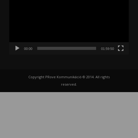
00:00
01:59:50
Copyright PRove Kommunikáció © 2014. All rights
reserved.