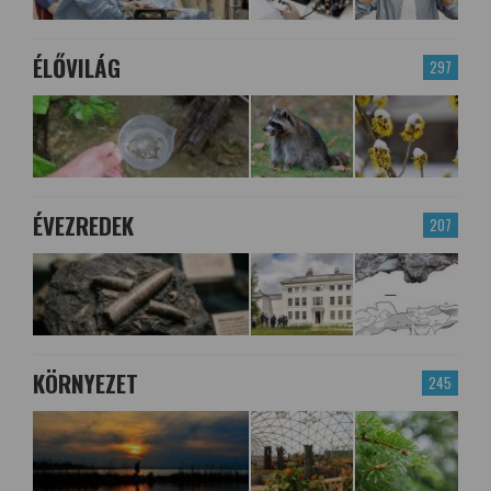
ÉLŐVILÁG
297
ÉVEZREDEK
207
KÖRNYEZET
245