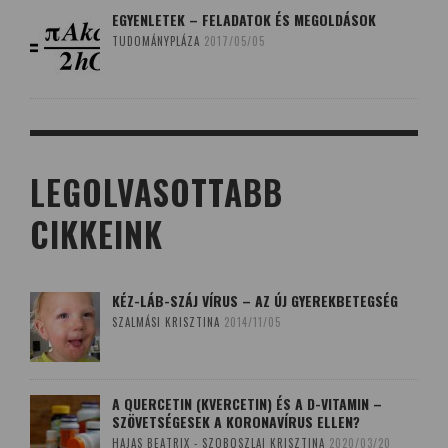
EGYENLETEK – FELADATOK ÉS MEGOLDÁSOK
TUDOMÁNYPLÁZA
2017/05/05
LEGOLVASOTTABB
CIKKEINK
KÉZ-LÁB-SZÁJ VÍRUS – AZ ÚJ GYEREKBETEGSÉG
SZALMÁSI KRISZTINA
2014/11/05
A QUERCETIN (KVERCETIN) ÉS A D-VITAMIN –
SZÖVETSÉGESEK A KORONAVÍRUS ELLEN?
HAJAS BEATRIX - SZOBOSZLAI KRISZTINA
2020/03/20