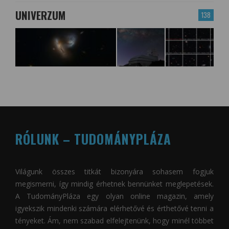
UNIVERZUM
138
RÓLUNK – TUDOMÁNYPLÁZA
Világunk összes titkát bizonyára sohasem fogjuk
megismerni, így mindig érhetnek bennünket meglepetések.
A
TudományPláza
egy olyan online magazin, amely
igyekszik mindenki számára elérhetővé és érthetővé tenni a
tényeket. Ám, nem szabad elfelejtenünk, hogy minél többet