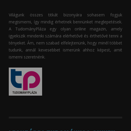
Világunk összes titkát bizonyára sohasem fogjuk
megismerni, így mindig érhetnek bennünket meglepetések.
A
TudományPláza
egy olyan online magazin, amely
igyekszik mindenki számára elérhetővé és érthetővé tenni a
tényeket. Ám, nem szabad elfelejtenünk, hogy minél többet
tudunk, annál kevesebbet ismerünk ahhoz képest, amit
ismerni szeretnénk.