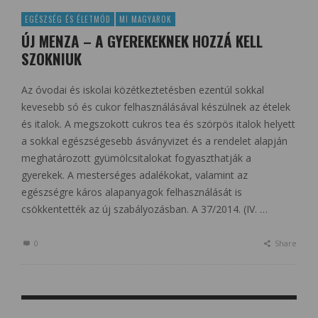
EGÉSZSÉG ÉS ÉLETMÓD
MI MAGYAROK
ÚJ MENZA – A GYEREKEKNEK HOZZÁ KELL
SZOKNIUK
Az óvodai és iskolai közétkeztetésben ezentúl sokkal
kevesebb só és cukor felhasználásával készülnek az ételek
és italok. A megszokott cukros tea és szörpös italok helyett
a sokkal egészségesebb ásványvizet és a rendelet alapján
meghatározott gyümölcsitalokat fogyaszthatják a
gyerekek. A mesterséges adalékokat, valamint az
egészségre káros alapanyagok felhasználását is
csökkentették az új szabályozásban. A 37/2014. (IV. …
0
Share