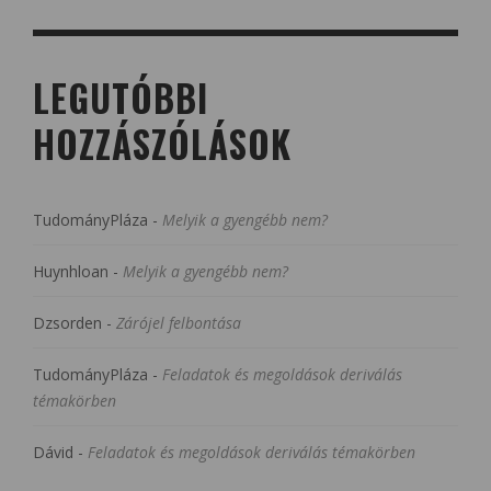
LEGUTÓBBI
HOZZÁSZÓLÁSOK
TudományPláza
-
Melyik a gyengébb nem?
Huynhloan
-
Melyik a gyengébb nem?
Dzsorden
-
Zárójel felbontása
TudományPláza
-
Feladatok és megoldások deriválás
témakörben
Dávid
-
Feladatok és megoldások deriválás témakörben