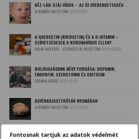
KÉZ-LÁB-SZÁJ VÍRUS – AZ ÚJ GYEREKBETEGSÉG
SZALMÁSI KRISZTINA
2014/11/05
A QUERCETIN (KVERCETIN) ÉS A D-VITAMIN –
SZÖVETSÉGESEK A KORONAVÍRUS ELLEN?
HAJAS BEATRIX - SZOBOSZLAI KRISZTINA
2020/03/20
BOLDOGSÁGUNK NÉGY FORRÁSA: DOPAMIN,
ENDORFIN, SZEROTONIN ÉS OXITOCIN
CSONKA BENCE
2020/12/12
AGYÉRKATASZTRÓFÁK NYOMÁBAN
SZALMÁSI KRISZTINA
2017/10/08
A LEKOPOGÁS BABONÁJA
Fontosnak tartjuk az adatok védelmét