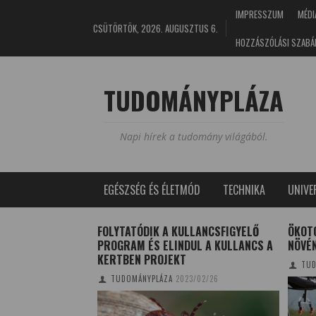
IMPRESSZUM
MÉDI
CSÜTÖRTÖK, 2026. AUGUSZTUS 6.
HOZZÁSZÓLÁSI SZABÁ
TUDOMÁNYPLÁZA
Napi hírek a tudomány világából.
EGÉSZSÉG ÉS ÉLETMÓD
TECHNIKA
UNIV
EGRÉGEBBI
FOLYTATÓDIK A KULLANCSFIGYELŐ
ÖKOTO
PROGRAM ÉS ELINDUL A KULLANCS A
NÖVÉ
KERTBEN PROJEKT
I
2016/05/15
TUD
TUDOMÁNYPLÁZA
2023/02/26