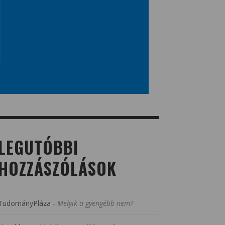
LEGUTÓBBI
HOZZÁSZÓLÁSOK
TudományPláza
-
Melyik a gyengébb nem?