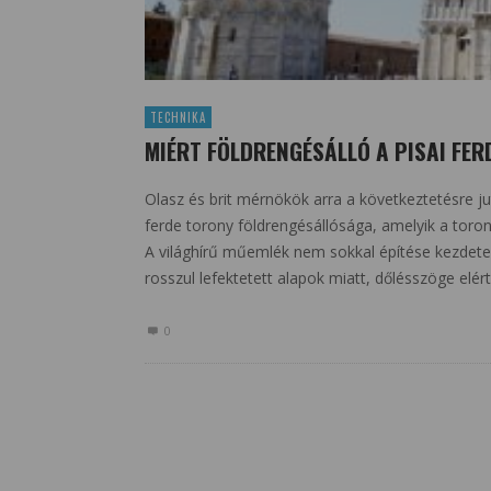
TECHNIKA
MIÉRT FÖLDRENGÉSÁLLÓ A PISAI FE
Olasz és brit mérnökök arra a következtetésre jut
ferde torony földrengésállósága, amelyik a torony
A világhírű műemlék nem sokkal építése kezdete ut
rosszul lefektetett alapok miatt, dőlésszöge elér
0