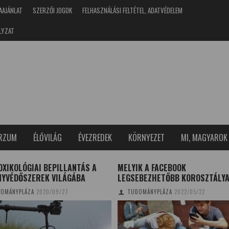
AAJÁNLAT
SZERZŐI JOGOK
FELHASZNÁLÁSI FELTÉTEL, ADATVÉDELEM
LYZAT
ERZUM
ÉLŐVILÁG
ÉVEZREDEK
KÖRNYEZET
MI, MAGYAROK
XIKOLÓGIAI BEPILLANTÁS A
MELYIK A FACEBOOK
NYVÉDŐSZEREK VILÁGÁBA
LEGSEBEZHETŐBB KOROSZTÁLY
OMÁNYPLÁZA
2020/09/27
TUDOMÁNYPLÁZA
2022/05/22