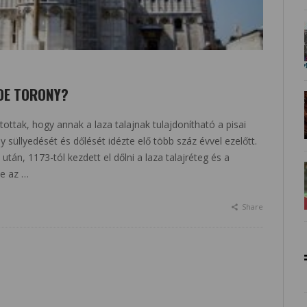
RDE TORONY?
ottak, hogy annak a laza talajnak tulajdonítható a pisai
 süllyedését és dőlését idézte elő több száz évvel ezelőtt.
án, 1173-tól kezdett el dőlni a laza talajréteg és a
te az …
Share