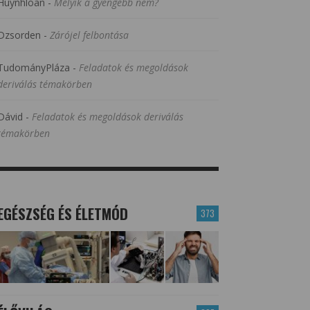
Huynhloan
-
Melyik a gyengébb nem?
Dzsorden
-
Zárójel felbontása
TudományPláza
-
Feladatok és megoldások
deriválás témakörben
Dávid
-
Feladatok és megoldások deriválás
témakörben
EGÉSZSÉG ÉS ÉLETMÓD
373