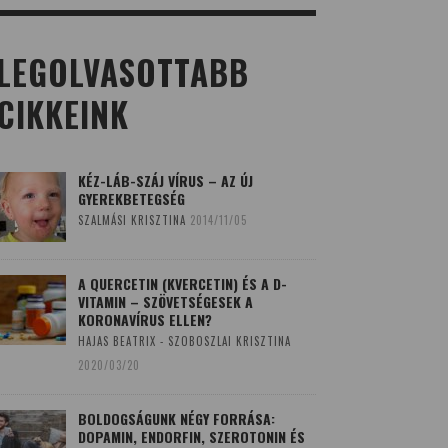
LEGOLVASOTTABB
CIKKEINK
KÉZ-LÁB-SZÁJ VÍRUS – AZ ÚJ
GYEREKBETEGSÉG
SZALMÁSI KRISZTINA
2014/11/05
A QUERCETIN (KVERCETIN) ÉS A D-
VITAMIN – SZÖVETSÉGESEK A
KORONAVÍRUS ELLEN?
HAJAS BEATRIX - SZOBOSZLAI KRISZTINA
2020/03/20
BOLDOGSÁGUNK NÉGY FORRÁSA:
DOPAMIN, ENDORFIN, SZEROTONIN ÉS