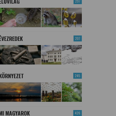
ÉLŐVILÁG
297
ÉVEZREDEK
207
KÖRNYEZET
245
MI MAGYAROK
426