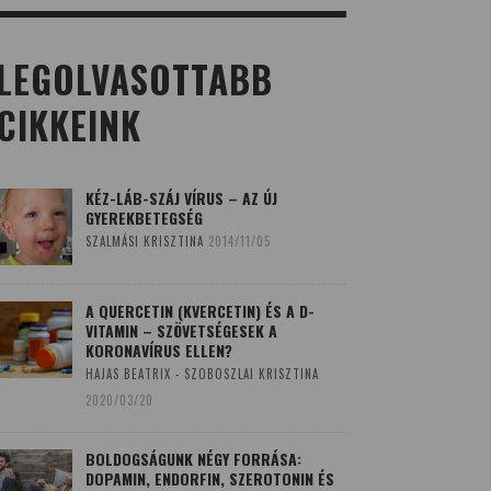
LEGOLVASOTTABB
CIKKEINK
KÉZ-LÁB-SZÁJ VÍRUS – AZ ÚJ
GYEREKBETEGSÉG
SZALMÁSI KRISZTINA
2014/11/05
A QUERCETIN (KVERCETIN) ÉS A D-
VITAMIN – SZÖVETSÉGESEK A
KORONAVÍRUS ELLEN?
HAJAS BEATRIX - SZOBOSZLAI KRISZTINA
2020/03/20
BOLDOGSÁGUNK NÉGY FORRÁSA:
DOPAMIN, ENDORFIN, SZEROTONIN ÉS