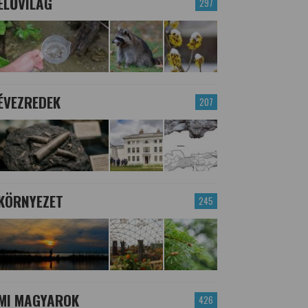
ÉLŐVILÁG
297
ÉVEZREDEK
207
KÖRNYEZET
245
MI MAGYAROK
426