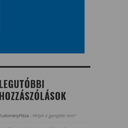
LEGUTÓBBI
HOZZÁSZÓLÁSOK
TudományPláza
-
Melyik a gyengébb nem?