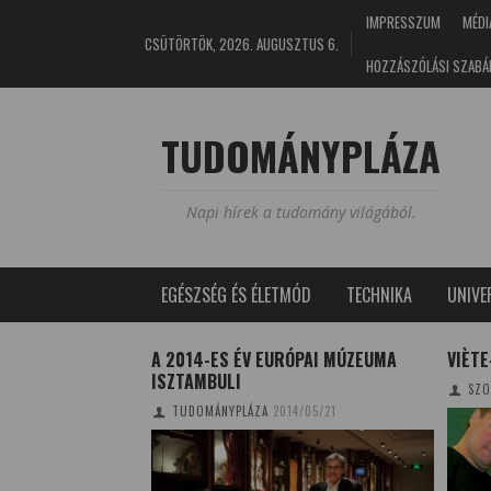
IMPRESSZUM
MÉDI
CSÜTÖRTÖK, 2026. AUGUSZTUS 6.
HOZZÁSZÓLÁSI SZABÁ
TUDOMÁNYPLÁZA
Napi hírek a tudomány világából.
EGÉSZSÉG ÉS ÉLETMÓD
TECHNIKA
UNIV
TŐK ÉS VITAMINOK
A 2014-ES ÉV EURÓPAI MÚZEUMA
VIÈT
LEN
ISZTAMBULI
SZO
0/03/21
TUDOMÁNYPLÁZA
2014/05/21