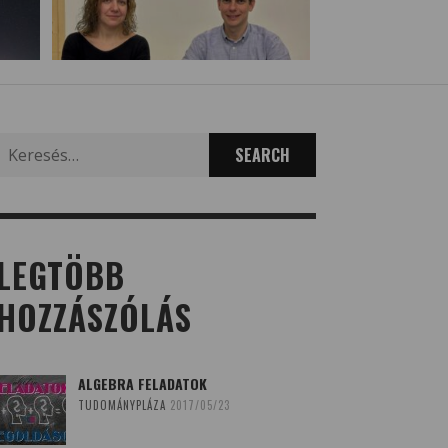
Search
for:
LEGTÖBB
HOZZÁSZÓLÁS
ALGEBRA FELADATOK
TUDOMÁNYPLÁZA
2017/05/23