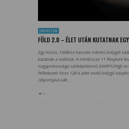
UNIVERZUM
FÖLD 2.0 – ÉLET UTÁN KUTATNAK EG
Egy hűvös, Földhöz hasonló méretű bolygót talá
kutatnak a tudósok. A mindössze 11 fényévre lévő,
nagypontosságú színképelemző (HARPS/High Accur
felfedezett Ross 128 b jelet viselő bolygó tulajd
célpontjává vált. …
0