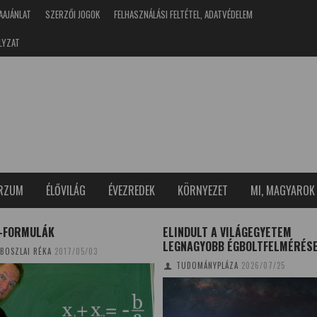
AAJÁNLAT
SZERZŐI JOGOK
FELHASZNÁLÁSI FELTÉTEL, ADATVÉDELEM
LYZAT
ERZUM
ÉLŐVILÁG
ÉVEZREDEK
KÖRNYEZET
MI, MAGYAROK
E-FORMULÁK
ELINDULT A VILÁGEGYETEM
LEGNAGYOBB ÉGBOLTFELMÉRÉS
BOSZLAI RÉKA
2017/05/03
TUDOMÁNYPLÁZA
2026/07/25