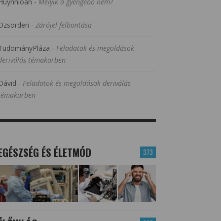
Huynhloan
-
Melyik a gyengébb nem?
Dzsorden
-
Zárójel felbontása
TudományPláza
-
Feladatok és megoldások
deriválás témakörben
Dávid
-
Feladatok és megoldások deriválás
témakörben
EGÉSZSÉG ÉS ÉLETMÓD
373