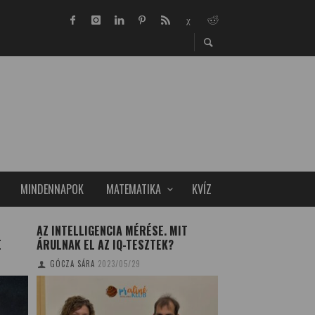
MINDENNAPOK
MATEMATIKA
KVÍZ
AZ INTELLIGENCIA MÉRÉSE. MIT
MEGÖREGEDETT RA
E
ÁRULNAK EL AZ IQ-TESZTEK?
CSUKA-FÜGEDY MÁR
GÓCZA SÁRA
2023/05/29