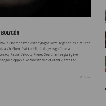
Y BOLYGÓN
ltak a Naprendszer viszonylagos közelségében és élet után
 a Chilében lévő La Silla Csillagvizsgálóban a
acy Radial Velocity Planet Searcher) segítségével
onságai alapján a kozmoszbeli élet utáni kutatás fő
Share