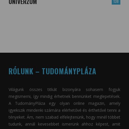
UNIVERZUM
138
RÓLUNK – TUDOMÁNYPLÁZA
Világunk összes titkát bizonyára sohasem fogjuk
megismerni, így mindig érhetnek bennünket meglepetések.
A
TudományPláza
egy olyan online magazin, amely
igyekszik mindenki számára elérhetővé és érthetővé tenni a
tényeket. Ám, nem szabad elfelejtenünk, hogy minél többet
tudunk, annál kevesebbet ismerünk ahhoz képest, amit