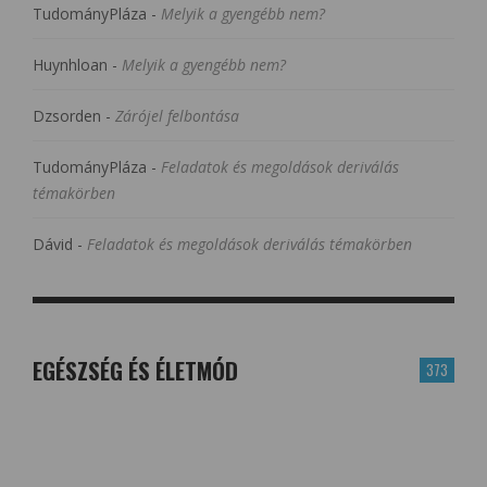
TudományPláza
-
Melyik a gyengébb nem?
Huynhloan
-
Melyik a gyengébb nem?
Dzsorden
-
Zárójel felbontása
TudományPláza
-
Feladatok és megoldások deriválás
témakörben
Dávid
-
Feladatok és megoldások deriválás témakörben
EGÉSZSÉG ÉS ÉLETMÓD
373