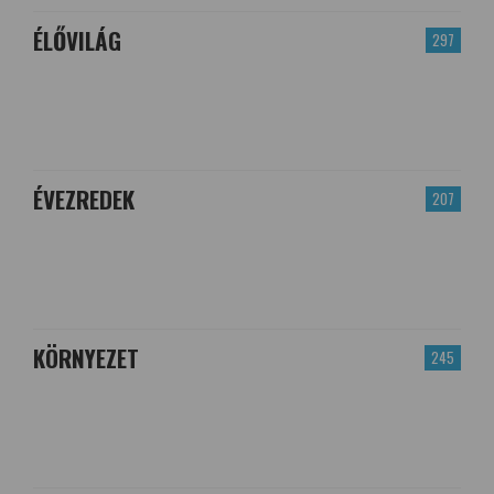
ÉLŐVILÁG
297
ÉVEZREDEK
207
KÖRNYEZET
245