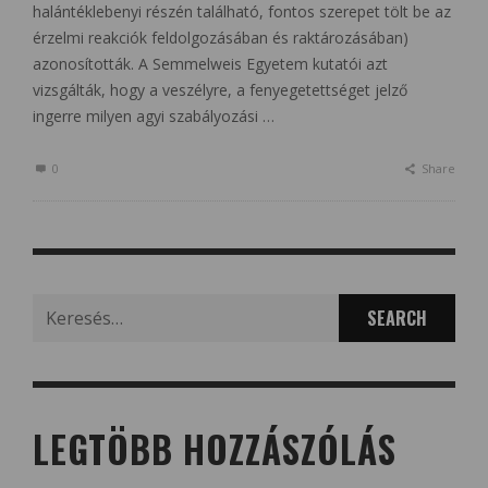
halántéklebenyi részén található, fontos szerepet tölt be az
érzelmi reakciók feldolgozásában és raktározásában)
azonosították. A Semmelweis Egyetem kutatói azt
vizsgálták, hogy a veszélyre, a fenyegetettséget jelző
ingerre milyen agyi szabályozási …
0
Share
Search
for:
LEGTÖBB HOZZÁSZÓLÁS