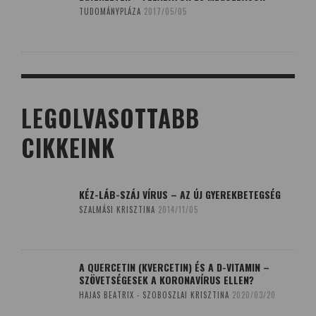
TUDOMÁNYPLÁZA
2017/05/05
LEGOLVASOTTABB
CIKKEINK
KÉZ-LÁB-SZÁJ VÍRUS – AZ ÚJ GYEREKBETEGSÉG
SZALMÁSI KRISZTINA
2014/11/05
A QUERCETIN (KVERCETIN) ÉS A D-VITAMIN –
SZÖVETSÉGESEK A KORONAVÍRUS ELLEN?
HAJAS BEATRIX - SZOBOSZLAI KRISZTINA
2020/03/20