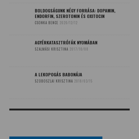
BOLDOGSÁGUNK NÉGY FORRÁSA: DOPAMIN,
ENDORFIN, SZEROTONIN ÉS OXITOCIN
CSONKA BENCE
2020/12/12
AGYÉRKATASZTRÓFÁK NYOMÁBAN
SZALMÁSI KRISZTINA
2017/10/08
A LEKOPOGÁS BABONÁJA
SZOBOSZLAI KRISZTINA
2018/03/15