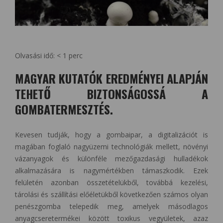
Olvasási idő:
< 1
perc
MAGYAR KUTATÓK EREDMÉNYEI ALAPJÁN
TEHETŐ BIZTONSÁGOSSÁ A
GOMBATERMESZTÉS.
Kevesen tudják, hogy a gombaipar, a digitalizációt is
magában foglaló nagyüzemi technológiák mellett, növényi
vázanyagok és különféle mezőgazdasági hulladékok
alkalmazására is nagymértékben támaszkodik. Ezek
felületén azonban összetételükből, továbbá kezelési,
tárolási és szállítási előéletükből következően számos olyan
penészgomba telepedik meg, amelyek másodlagos
anyagcseretermékei között toxikus vegyületek, azaz