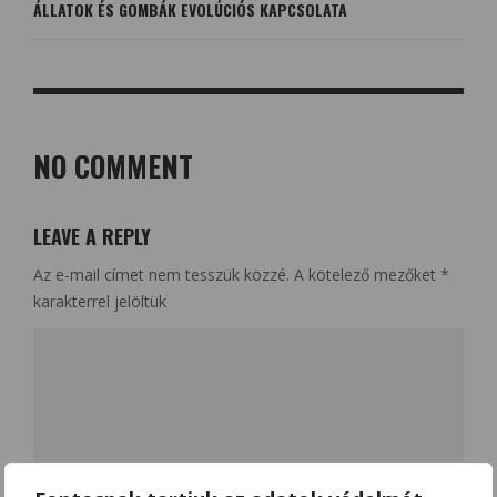
ÁLLATOK ÉS GOMBÁK EVOLÚCIÓS KAPCSOLATA
NO COMMENT
LEAVE A REPLY
Az e-mail címet nem tesszük közzé.
A kötelező mezőket
*
karakterrel jelöltük