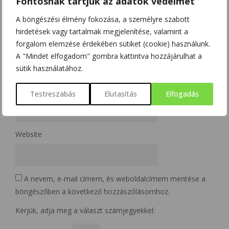
Fontosnak tartjuk az adatok védelmét
A böngészési élmény fokozása, a személyre szabott
hirdetések vagy tartalmak megjelenítése, valamint a
forgalom elemzése érdekében sütiket (cookie) használunk.
Name
*
A "Mindet elfogadom" gombra kattintva hozzájárulhat a
sütik használatához.
Email
*
Testreszabás
Elutasítás
Elfogadás
Website
A nevem, e-mail címem, és weboldalcímem mentése a
böngészőben a következő hozzászólásomhoz.
Kérjük, adja meg a választ számjegyekkel: