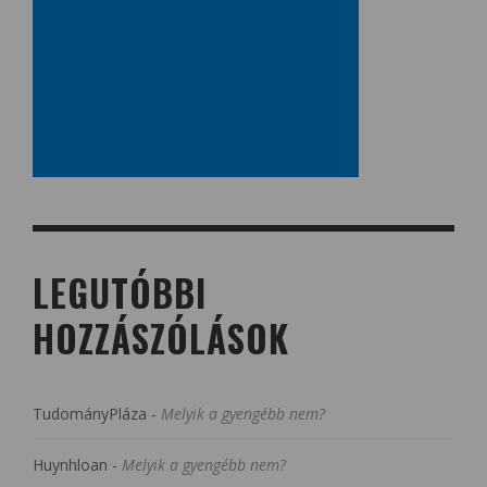
LEGUTÓBBI
HOZZÁSZÓLÁSOK
TudományPláza
-
Melyik a gyengébb nem?
Huynhloan
-
Melyik a gyengébb nem?