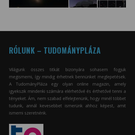
RÓLUNK – TUDOMÁNYPLÁZA
Világunk összes titkát bizonyára sohasem fogjuk
megismerni, így mindig érhetnek bennünket meglepetések.
A
TudományPláza
egy olyan online magazin, amely
igyekszik mindenki számára elérhetővé és érthetővé tenni a
tényeket. Ám, nem szabad elfelejtenünk, hogy minél többet
tudunk, annál kevesebbet ismerünk ahhoz képest, amit
ismerni szeretnénk.