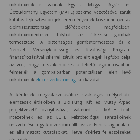
mikotoxinok is vannak.
Egy a Magyar Agrár- és
Élettudományi Egyetem (MATE) szakmai vezetésével zárult
kutatás-fejlesztési projekt eredményeinek köszönhetően az
élelmiszerbiztonsági előírásoknak megfelelően,
mikotoxinmentesen folyhat az étkezési gombák
termesztése. A biztonságos gombatermesztés és a
Nemzeti Versenyképesség és Kiválósági Program
finanszírozásával sikerrel zárult projekt egyik legfőbb célja
az volt, hogy a szakemberek a lehető legpontosabban
felmérjék a gombaiparban potenciálisan jelen lévő
mikotoxinok
élelmiszerbiztonsági
kockázatát.
A kérdések megválaszolásához szükséges mélyreható
elemzések érdekében a Bio-Fungi Kft. és Mutsy Árpád
projektvezető irányításával, valamint a MATE több
intézetének és az ELTE Mikrobiológiai Tanszékének
részvételével egy konzorcium állt össze. Ennek tagjai alap-
és alkalmazott kutatásokat, illetve kísérleti fejlesztéseket
végeztek.