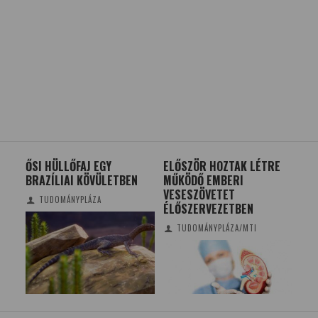
E
ŐSI HÜLLŐFAJ EGY
ELŐSZÖR HOZTAK LÉTRE
VI
 HA
BRAZÍLIAI KÖVÜLETBEN
MŰKÖDŐ EMBERI
OKO
A!
VESESZÖVETET
KÜ
TUDOMÁNYPLÁZA
ÉLŐSZERVEZETBEN
TUDOMÁNYPLÁZA/MTI