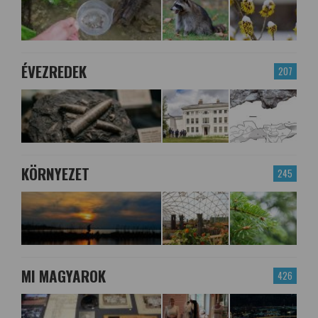
ÉVEZREDEK
207
KÖRNYEZET
245
MI MAGYAROK
426