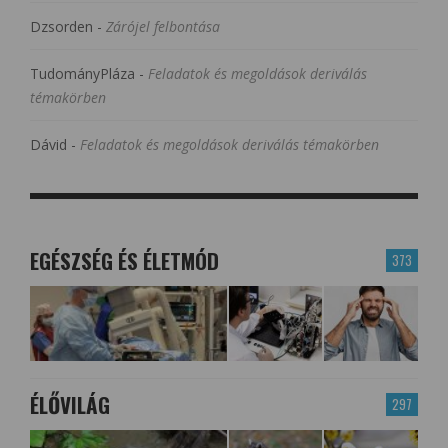
Dzsorden
-
Zárójel felbontása
TudományPláza
-
Feladatok és megoldások deriválás
témakörben
Dávid
-
Feladatok és megoldások deriválás témakörben
EGÉSZSÉG ÉS ÉLETMÓD
373
ÉLŐVILÁG
297