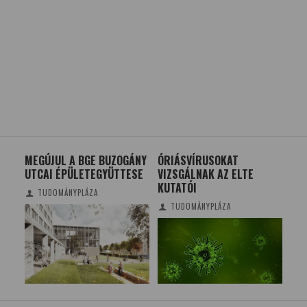
MEGÚJUL A BGE BUZOGÁNY
ÓRIÁSVÍRUSOKAT
ÚJ 
UTCAI ÉPÜLETEGYÜTTESE
VIZSGÁLNAK AZ ELTE
KÖ
KUTATÓI
TUDOMÁNYPLÁZA
TUDOMÁNYPLÁZA