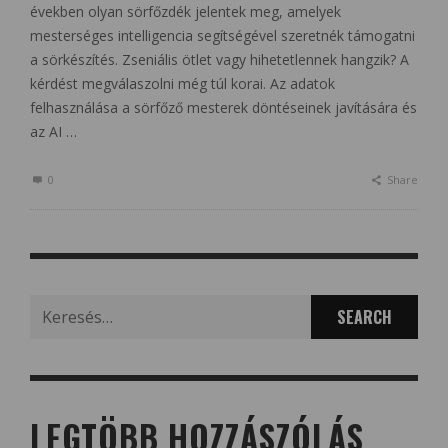
években olyan sörfőzdék jelentek meg, amelyek
mesterséges intelligencia segítségével szeretnék támogatni
a sörkészítés. Zseniális ötlet vagy hihetetlennek hangzik? A
kérdést megválaszolni még túl korai. Az adatok
felhasználása a sörfőző mesterek döntéseinek javítására és
az AI …
0
Share
Search
for:
LEGTÖBB HOZZÁSZÓLÁS