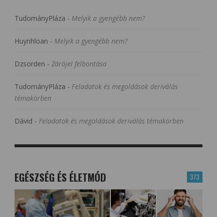
TudományPláza
-
Melyik a gyengébb nem?
Huynhloan
-
Melyik a gyengébb nem?
Dzsorden
-
Zárójel felbontása
TudományPláza
-
Feladatok és megoldások deriválás
témakörben
Dávid
-
Feladatok és megoldások deriválás témakörben
EGÉSZSÉG ÉS ÉLETMÓD
373