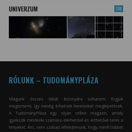
UNIVERZUM
138
RÓLUNK – TUDOMÁNYPLÁZA
Világunk összes titkát bizonyára sohasem fogjuk
megismerni, így mindig érhetnek bennünket meglepetések.
A
TudományPláza
egy olyan online magazin, amely
igyekszik mindenki számára elérhetővé és érthetővé tenni a
tényeket. Ám, nem szabad elfelejtenünk, hogy minél többet