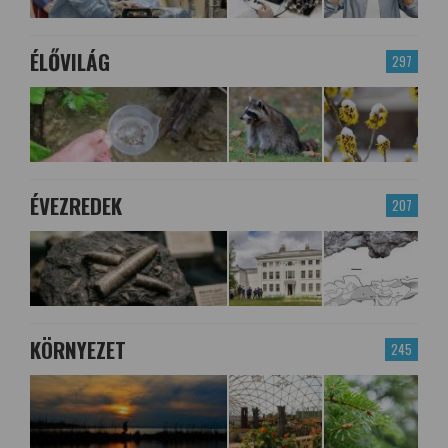
ÉLŐVILÁG
297
ÉVEZREDEK
207
KÖRNYEZET
245