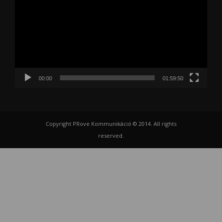
00:00
01:59:50
Copyright PRove Kommunikáció © 2014. All rights
reserved.