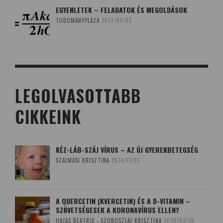
EGYENLETEK – FELADATOK ÉS MEGOLDÁSOK
TUDOMÁNYPLÁZA
2017/05/05
LEGOLVASOTTABB
CIKKEINK
KÉZ-LÁB-SZÁJ VÍRUS – AZ ÚJ GYEREKBETEGSÉG
SZALMÁSI KRISZTINA
2014/11/05
A QUERCETIN (KVERCETIN) ÉS A D-VITAMIN –
SZÖVETSÉGESEK A KORONAVÍRUS ELLEN?
HAJAS BEATRIX - SZOBOSZLAI KRISZTINA
2020/03/20