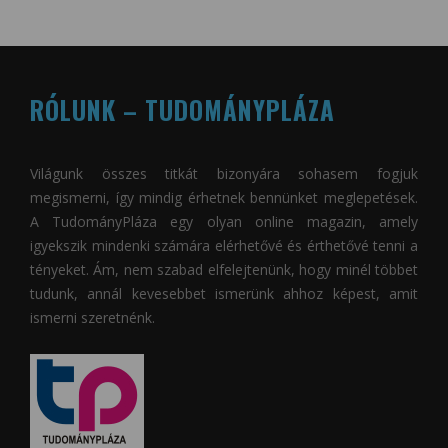
RÓLUNK – TUDOMÁNYPLÁZA
Világunk összes titkát bizonyára sohasem fogjuk
megismerni, így mindig érhetnek bennünket meglepetések.
A
TudományPláza
egy olyan online magazin, amely
igyekszik mindenki számára elérhetővé és érthetővé tenni a
tényeket. Ám, nem szabad elfelejtenünk, hogy minél többet
tudunk, annál kevesebbet ismerünk ahhoz képest, amit
ismerni szeretnénk.