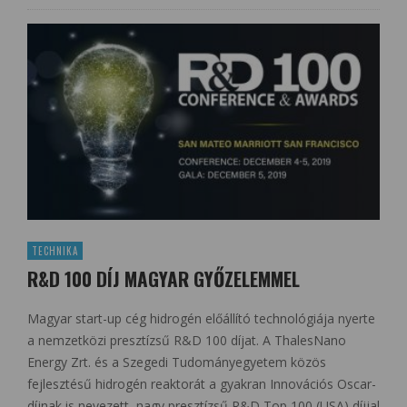
TECHNIKA
R&D 100 DÍJ MAGYAR GYŐZELEMMEL
Magyar start-up cég hidrogén előállító technológiája nyerte
a nemzetközi presztízsű R&D 100 díjat. A ThalesNano
Energy Zrt. és a Szegedi Tudományegyetem közös
fejlesztésű hidrogén reaktorát a gyakran Innovációs Oscar-
díjnak is nevezett, nagy presztízsű R&D Top 100 (USA) díjjal