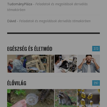
TudományPláza
-
Feladatok és megoldások deriválás
témakörben
Dávid
-
Feladatok és megoldások deriválás témakörben
EGÉSZSÉG ÉS ÉLETMÓD
373
ÉLŐVILÁG
297