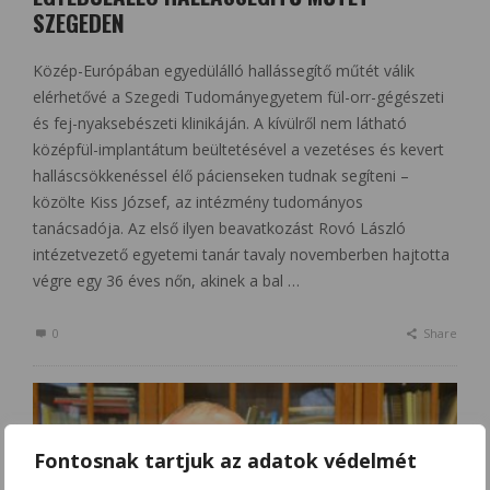
SZEGEDEN
Közép-Európában egyedülálló hallássegítő műtét válik
elérhetővé a Szegedi Tudományegyetem fül-orr-gégészeti
és fej-nyaksebészeti klinikáján. A kívülről nem látható
középfül-implantátum beültetésével a vezetéses és kevert
halláscsökkenéssel élő pácienseken tudnak segíteni –
közölte Kiss József, az intézmény tudományos
tanácsadója. Az első ilyen beavatkozást Rovó László
intézetvezető egyetemi tanár tavaly novemberben hajtotta
végre egy 36 éves nőn, akinek a bal …
0
Share
Fontosnak tartjuk az adatok védelmét