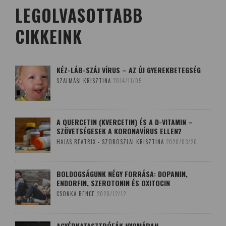
LEGOLVASOTTABB
CIKKEINK
KÉZ-LÁB-SZÁJ VÍRUS – AZ ÚJ GYEREKBETEGSÉG
SZALMÁSI KRISZTINA
2014/11/05
A QUERCETIN (KVERCETIN) ÉS A D-VITAMIN –
SZÖVETSÉGESEK A KORONAVÍRUS ELLEN?
HAJAS BEATRIX - SZOBOSZLAI KRISZTINA
2020/03/20
BOLDOGSÁGUNK NÉGY FORRÁSA: DOPAMIN,
ENDORFIN, SZEROTONIN ÉS OXITOCIN
CSONKA BENCE
2020/12/12
AGYÉRKATASZTRÓFÁK NYOMÁBAN