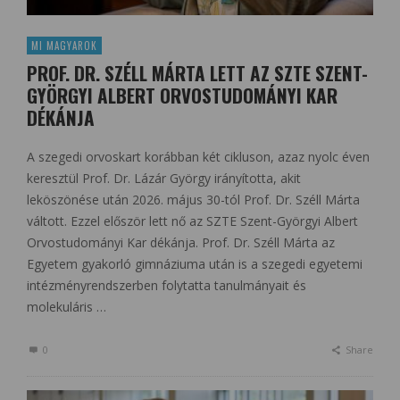
MI MAGYAROK
PROF. DR. SZÉLL MÁRTA LETT AZ SZTE SZENT-
GYÖRGYI ALBERT ORVOSTUDOMÁNYI KAR
DÉKÁNJA
A szegedi orvoskart korábban két cikluson, azaz nyolc éven
keresztül Prof. Dr. Lázár György irányította, akit
leköszönése után 2026. május 30-tól Prof. Dr. Széll Márta
váltott. Ezzel először lett nő az SZTE Szent-Györgyi Albert
Orvostudományi Kar dékánja. Prof. Dr. Széll Márta az
Egyetem gyakorló gimnáziuma után is a szegedi egyetemi
intézményrendszerben folytatta tanulmányait és
molekuláris …
0
Share