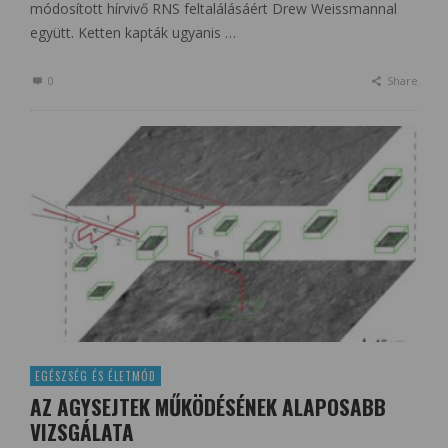
módosított hírvivő RNS feltalálásáért Drew Weissmannal
együtt. Ketten kapták ugyanis …
0
Share
EGÉSZSÉG ÉS ÉLETMÓD
AZ AGYSEJTEK MŰKÖDÉSÉNEK ALAPOSABB
VIZSGÁLATA