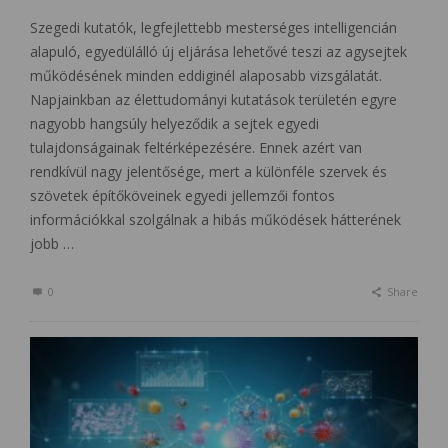
Szegedi kutatók, legfejlettebb mesterséges intelligencián
alapuló, egyedülálló új eljárása lehetővé teszi az agysejtek
működésének minden eddiginél alaposabb vizsgálatát.
Napjainkban az élettudományi kutatások területén egyre
nagyobb hangsúly helyeződik a sejtek egyedi
tulajdonságainak feltérképezésére. Ennek azért van
rendkívül nagy jelentősége, mert a különféle szervek és
szövetek építőköveinek egyedi jellemzői fontos
információkkal szolgálnak a hibás működések hátterének
jobb …
0
Share