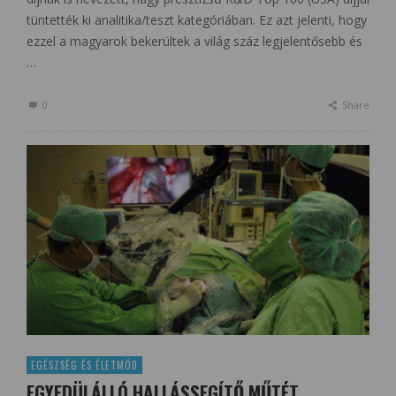
tüntették ki analitika/teszt kategóriában. Ez azt jelenti, hogy
ezzel a magyarok bekerültek a világ száz legjelentősebb és
…
0
Share
EGÉSZSÉG ÉS ÉLETMÓD
EGYEDÜLÁLLÓ HALLÁSSEGÍTŐ MŰTÉT