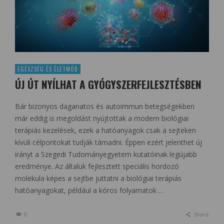
EGÉSZSÉG ÉS ÉLETMÓD
ÚJ ÚT NYÍLHAT A GYÓGYSZERFEJLESZTÉSBEN
Bár bizonyos daganatos és autoimmun betegségekben
már eddig is megoldást nyújtottak a modern biológiai
terápiás kezelések, ezek a hatóanyagok csak a sejteken
kívüli célpontokat tudják támadni. Éppen ezért jelenthet új
irányt a Szegedi Tudományegyetem kutatóinak legújabb
eredménye. Az általuk fejlesztett speciális hordozó
molekula képes a sejtbe juttatni a biológiai terápiás
hatóanyagokat, például a kóros folyamatok …
0
Share