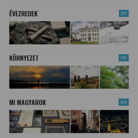
ÉVEZREDEK
207
KÖRNYEZET
245
MI MAGYAROK
426