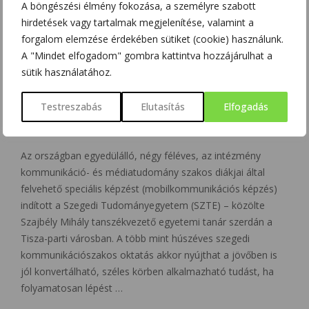
A böngészési élmény fokozása, a személyre szabott
hirdetések vagy tartalmak megjelenítése, valamint a
forgalom elemzése érdekében sütiket (cookie) használunk.
A "Mindet elfogadom" gombra kattintva hozzájárulhat a
sütik használatához.
MINDENNAPOK
Testreszabás
Elutasítás
Elfogadás
EGYEDÜLÁLLÓ MOBILKOMMUNIKÁCIÓS KÉPZÉS
Az országban egyedülálló, négy féléves, az intézmény
kommunikáció- és médiatudomány szakos diákjai által
felvehető speciális képzést (mobilkommunikációs képzés)
indított a Szegedi Tudományegyetem (SZTE) – közölte
Szajbély Mihály tanszékvezető egyetemi tanár szerdán a
Tisza-parti városban. A több mint húszéves szegedi
kommunikációszakos oktatás akkor nyújthat a jövőben is
jól konvertálható, széles körben alkalmazható tudást, ha
folyamatosan lépést …