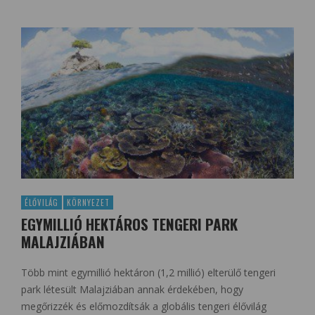
ÉLŐVILÁG
KÖRNYEZET
EGYMILLIÓ HEKTÁROS TENGERI PARK
MALAJZIÁBAN
Több mint egymillió hektáron (1,2 millió) elterülő tengeri
park létesült Malajziában annak érdekében, hogy
megőrizzék és előmozdítsák a globális tengeri élővilág