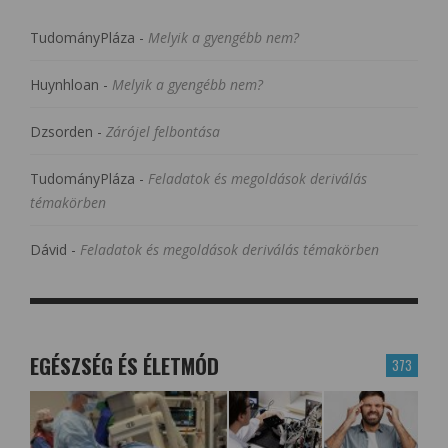
TudományPláza
-
Melyik a gyengébb nem?
Huynhloan
-
Melyik a gyengébb nem?
Dzsorden
-
Zárójel felbontása
TudományPláza
-
Feladatok és megoldások deriválás
témakörben
Dávid
-
Feladatok és megoldások deriválás témakörben
EGÉSZSÉG ÉS ÉLETMÓD
373