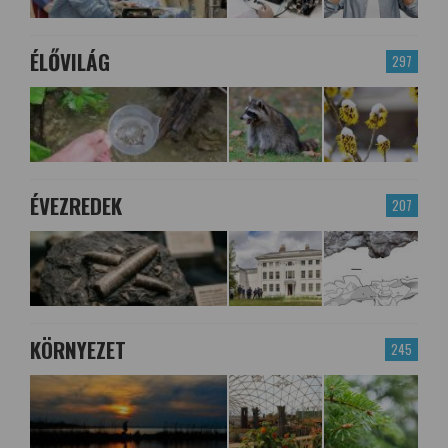
ÉLŐVILÁG
297
ÉVEZREDEK
207
KÖRNYEZET
245