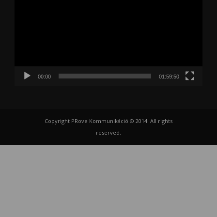
00:00
01:59:50
Copyright PRove Kommunikáció © 2014. All rights
reserved.