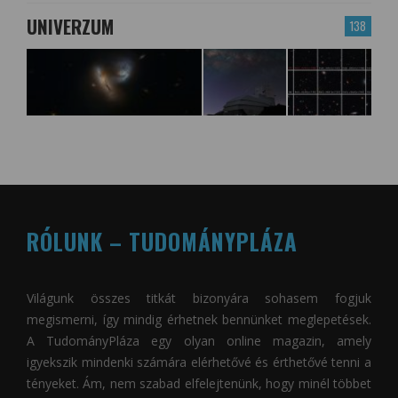
UNIVERZUM
138
RÓLUNK – TUDOMÁNYPLÁZA
Világunk összes titkát bizonyára sohasem fogjuk
megismerni, így mindig érhetnek bennünket meglepetések.
A
TudományPláza
egy olyan online magazin, amely
igyekszik mindenki számára elérhetővé és érthetővé tenni a
tényeket. Ám, nem szabad elfelejtenünk, hogy minél többet