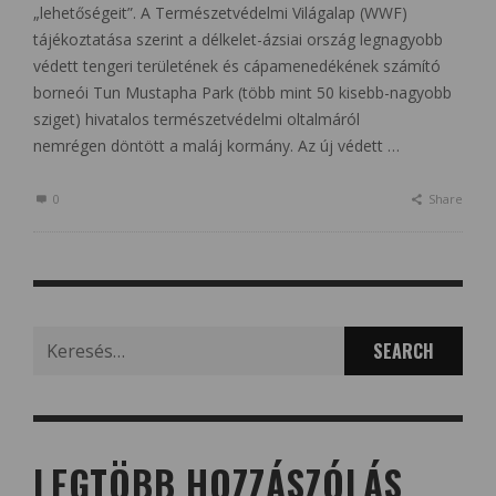
„lehetőségeit”. A Természetvédelmi Világalap (WWF)
tájékoztatása szerint a délkelet-ázsiai ország legnagyobb
védett tengeri területének és cápamenedékének számító
borneói Tun Mustapha Park (több mint 50 kisebb-nagyobb
sziget) hivatalos természetvédelmi oltalmáról
nemrégen döntött a maláj kormány. Az új védett …
0
Share
Search
for:
LEGTÖBB HOZZÁSZÓLÁS