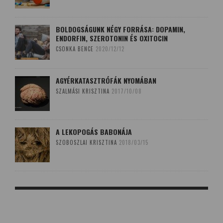
BOLDOGSÁGUNK NÉGY FORRÁSA: DOPAMIN,
ENDORFIN, SZEROTONIN ÉS OXITOCIN
CSONKA BENCE
2020/12/12
AGYÉRKATASZTRÓFÁK NYOMÁBAN
SZALMÁSI KRISZTINA
2017/10/08
A LEKOPOGÁS BABONÁJA
SZOBOSZLAI KRISZTINA
2018/03/15