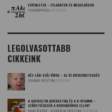
EGYENLETEK – FELADATOK ÉS MEGOLDÁSOK
TUDOMÁNYPLÁZA
2017/05/05
LEGOLVASOTTABB
CIKKEINK
KÉZ-LÁB-SZÁJ VÍRUS – AZ ÚJ GYEREKBETEGSÉG
SZALMÁSI KRISZTINA
2014/11/05
A QUERCETIN (KVERCETIN) ÉS A D-VITAMIN –
SZÖVETSÉGESEK A KORONAVÍRUS ELLEN?
HAJAS BEATRIX - SZOBOSZLAI KRISZTINA
2020/03/20