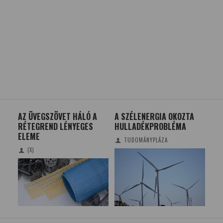
AZ ÜVEGSZÖVET HÁLÓ A
A SZÉLENERGIA OKOZTA
PA
K
RÉTEGREND LÉNYEGES
HULLADÉKPROBLÉMA
KÉ
K
ELEME
TUDOMÁNYPLÁZA
(X)