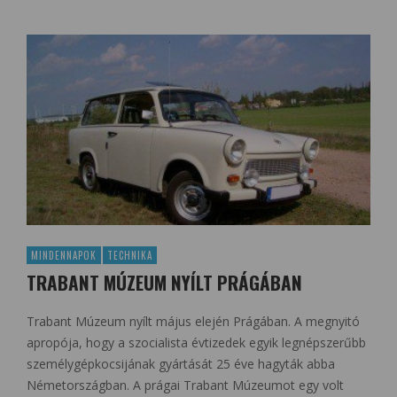
MINDENNAPOK
TECHNIKA
TRABANT MÚZEUM NYÍLT PRÁGÁBAN
Trabant Múzeum nyílt május elején Prágában. A megnyitó
apropója, hogy a szocialista évtizedek egyik legnépszerűbb
személygépkocsijának gyártását 25 éve hagyták abba
Németországban. A prágai Trabant Múzeumot egy volt