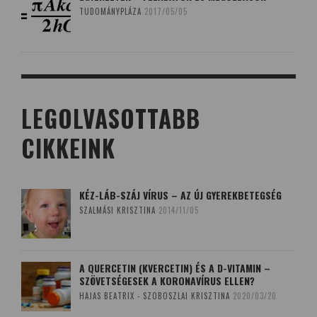
TUDOMÁNYPLÁZA
2017/05/05
LEGOLVASOTTABB
CIKKEINK
KÉZ-LÁB-SZÁJ VÍRUS – AZ ÚJ GYEREKBETEGSÉG
SZALMÁSI KRISZTINA
2014/11/05
A QUERCETIN (KVERCETIN) ÉS A D-VITAMIN –
SZÖVETSÉGESEK A KORONAVÍRUS ELLEN?
HAJAS BEATRIX - SZOBOSZLAI KRISZTINA
2020/03/20