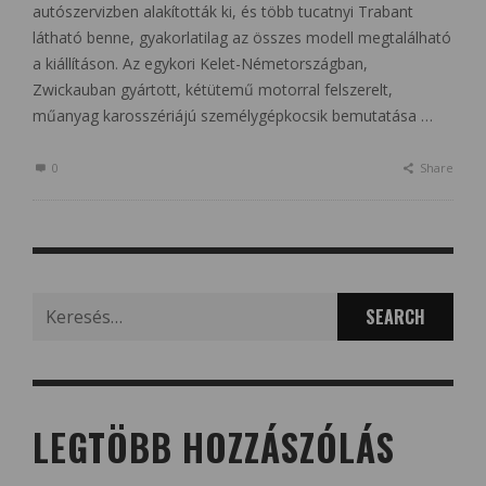
autószervizben alakították ki, és több tucatnyi Trabant
látható benne, gyakorlatilag az összes modell megtalálható
a kiállításon. Az egykori Kelet-Németországban,
Zwickauban gyártott, kétütemű motorral felszerelt,
műanyag karosszériájú személygépkocsik bemutatása …
0
Share
Search
for:
LEGTÖBB HOZZÁSZÓLÁS