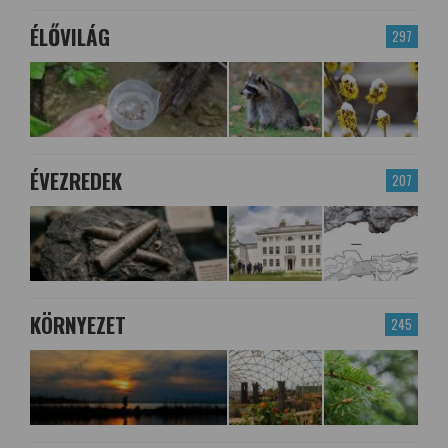
ÉLŐVILÁG
297
ÉVEZREDEK
207
KÖRNYEZET
245