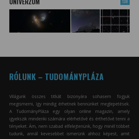
UNIVERZUM
138
RÓLUNK – TUDOMÁNYPLÁZA
Világunk összes titkát bizonyára sohasem fogjuk
megismerni, így mindig érhetnek bennünket meglepetések.
A
TudományPláza
egy olyan online magazin, amely
igyekszik mindenki számára elérhetővé és érthetővé tenni a
tényeket. Ám, nem szabad elfelejtenünk, hogy minél többet
tudunk, annál kevesebbet ismerünk ahhoz képest, amit