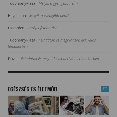
TudományPláza
-
Melyik a gyengébb nem?
Huynhloan
-
Melyik a gyengébb nem?
Dzsorden
-
Zárójel felbontása
TudományPláza
-
Feladatok és megoldások deriválás
témakörben
Dávid
-
Feladatok és megoldások deriválás témakörben
EGÉSZSÉG ÉS ÉLETMÓD
373