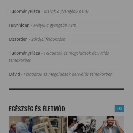
TudományPláza
-
Melyik a gyengébb nem?
Huynhloan
-
Melyik a gyengébb nem?
Dzsorden
-
Zárójel felbontása
TudományPláza
-
Feladatok és megoldások deriválás
témakörben
Dávid
-
Feladatok és megoldások deriválás témakörben
EGÉSZSÉG ÉS ÉLETMÓD
373