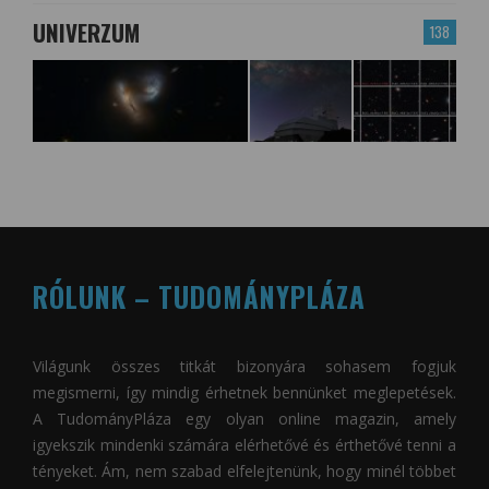
UNIVERZUM
138
RÓLUNK – TUDOMÁNYPLÁZA
Világunk összes titkát bizonyára sohasem fogjuk
megismerni, így mindig érhetnek bennünket meglepetések.
A
TudományPláza
egy olyan online magazin, amely
igyekszik mindenki számára elérhetővé és érthetővé tenni a
tényeket. Ám, nem szabad elfelejtenünk, hogy minél többet