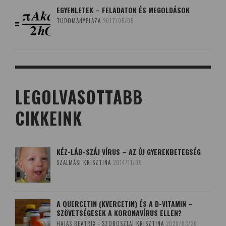
EGYENLETEK – FELADATOK ÉS MEGOLDÁSOK
TUDOMÁNYPLÁZA
2017/05/05
LEGOLVASOTTABB
CIKKEINK
KÉZ-LÁB-SZÁJ VÍRUS – AZ ÚJ GYEREKBETEGSÉG
SZALMÁSI KRISZTINA
2014/11/05
A QUERCETIN (KVERCETIN) ÉS A D-VITAMIN –
SZÖVETSÉGESEK A KORONAVÍRUS ELLEN?
HAJAS BEATRIX - SZOBOSZLAI KRISZTINA
2020/03/20