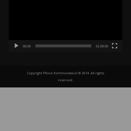
00:00
01:59:50
Copyright PRove Kommunikáció © 2014. All rights
reserved.