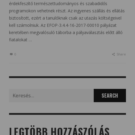
érdekfeszítő természettudományos és szabadidős
programokon vehetnek részt. Az ingyenes szállás és ellátás
biztosított, ezért a tanulóknak csak az utazás költségeivel
kell számolniuk. Az EFOP-3.4.4-16-2017-00010 pályázat
keretében megvalósuló táborba a pályaválasztás előtt álló
fiatalokat …
0
Share
Search
for:
LEGTÖBB HOZZÁSZÓLÁS