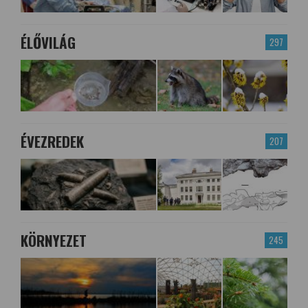
ÉLŐVILÁG
297
ÉVEZREDEK
207
KÖRNYEZET
245