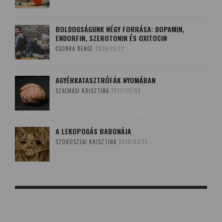
BOLDOGSÁGUNK NÉGY FORRÁSA: DOPAMIN,
ENDORFIN, SZEROTONIN ÉS OXITOCIN
CSONKA BENCE
2020/12/12
AGYÉRKATASZTRÓFÁK NYOMÁBAN
SZALMÁSI KRISZTINA
2017/10/08
A LEKOPOGÁS BABONÁJA
SZOBOSZLAI KRISZTINA
2018/03/15