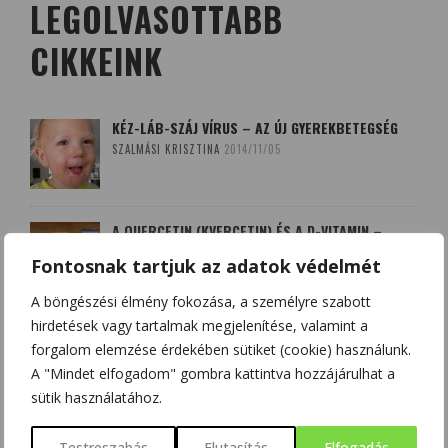
LEGOLVASOTTABB
CIKKEINK
KÉZ-LÁB-SZÁJ VÍRUS – AZ ÚJ GYEREKBETEGSÉG
SZALMÁSI KRISZTINA
2014/11/05
A QUERCETIN (KVERCETIN) ÉS A D-VITAMIN –
SZÖVETSÉGESEK A KORONAVÍRUS ELLEN?
Fontosnak tartjuk az adatok védelmét
HAJAS BEATRIX - SZOBOSZLAI KRISZTINA
2020/03/20
A böngészési élmény fokozása, a személyre szabott
hirdetések vagy tartalmak megjelenítése, valamint a
BOLDOGSÁGUNK NÉGY FORRÁSA: DOPAMIN,
forgalom elemzése érdekében sütiket (cookie) használunk.
ENDORFIN, SZEROTONIN ÉS OXITOCIN
A "Mindet elfogadom" gombra kattintva hozzájárulhat a
CSONKA BENCE
2020/12/12
sütik használatához.
AGYÉRKATASZTRÓFÁK NYOMÁBAN
Testreszabás
Elutasítás
Elfogadás