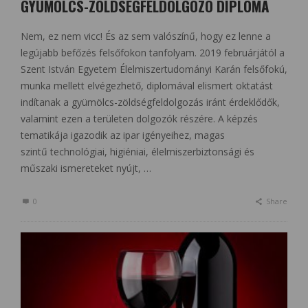
GYÜMÖLCS-ZÖLDSÉGFELDOLGOZÓ DIPLOMA
Nem, ez nem vicc! És az sem valószínű, hogy ez lenne a
legújabb befőzés felsőfokon tanfolyam. 2019 februárjától a
Szent István Egyetem Élelmiszertudományi Karán felsőfokú,
munka mellett elvégezhető, diplomával elismert oktatást
indítanak a gyümölcs-zöldségfeldolgozás iránt érdeklődők,
valamint ezen a területen dolgozók részére. A képzés
tematikája igazodik az ipar igényeihez, magas
szintű technológiai, higiéniai, élelmiszerbiztonsági és
műszaki ismereteket nyújt, …
0
Share