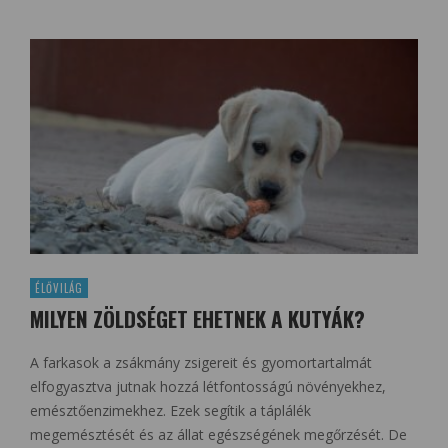
ÉLŐVILÁG
MILYEN ZÖLDSÉGET EHETNEK A KUTYÁK?
A farkasok a zsákmány zsigereit és gyomortartalmát
elfogyasztva jutnak hozzá létfontosságú növényekhez,
emésztőenzimekhez. Ezek segítik a táplálék
megemésztését és az állat egészségének megőrzését. De