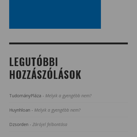
LEGUTÓBBI
HOZZÁSZÓLÁSOK
TudományPláza
-
Melyik a gyengébb nem?
Huynhloan
-
Melyik a gyengébb nem?
Dzsorden
-
Zárójel felbontása