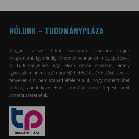
RÓLUNK – TUDOMÁNYPLÁZA
Világunk összes titkát bizonyára sohasem fogjuk
megismerni, így mindig érhetnek bennünket meglepetések.
A
TudományPláza
egy olyan online magazin, amely
igyekszik mindenki számára elérhetővé és érthetővé tenni a
tényeket. Ám, nem szabad elfelejtenünk, hogy minél többet
tudunk, annál kevesebbet ismerünk ahhoz képest, amit
ismerni szeretnénk.