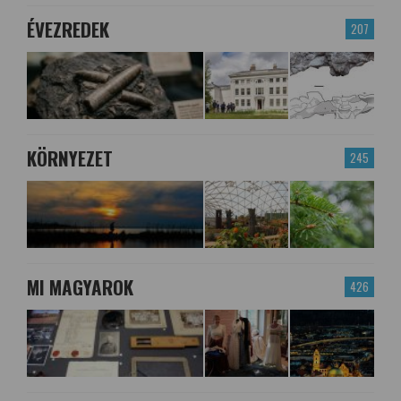
ÉVEZREDEK
207
KÖRNYEZET
245
MI MAGYAROK
426