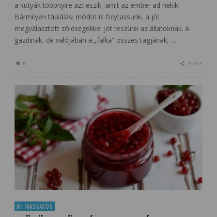
a kutyák többnyire azt eszik, amit az ember ad nekik.
Bármilyen táplálási módot is folytassunk, a jól
megválasztott zöldségekkel jót teszünk az állatoknak. A
gazdinak, de valójában a „falka” összes tagjának, …
0
Share
MI MAGYAROK