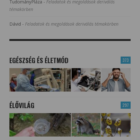
TudományPláza
-
Feladatok és megoldások deriválás
témakörben
Dávid
-
Feladatok és megoldások deriválás témakörben
EGÉSZSÉG ÉS ÉLETMÓD
373
ÉLŐVILÁG
297