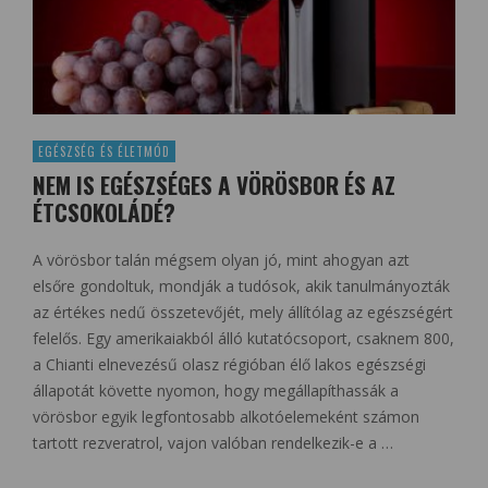
EGÉSZSÉG ÉS ÉLETMÓD
NEM IS EGÉSZSÉGES A VÖRÖSBOR ÉS AZ
ÉTCSOKOLÁDÉ?
A vörösbor talán mégsem olyan jó, mint ahogyan azt
elsőre gondoltuk, mondják a tudósok, akik tanulmányozták
az értékes nedű összetevőjét, mely állítólag az egészségért
felelős. Egy amerikaiakból álló kutatócsoport, csaknem 800,
a Chianti elnevezésű olasz régióban élő lakos egészségi
állapotát követte nyomon, hogy megállapíthassák a
vörösbor egyik legfontosabb alkotóelemeként számon
tartott rezveratrol, vajon valóban rendelkezik-e a …