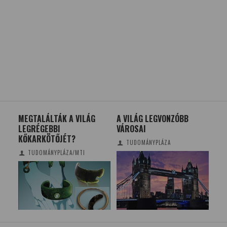
MEGTALÁLTÁK A VILÁG
A VILÁG LEGVONZÓBB
VIL
LEGRÉGEBBI
VÁROSAI
OR
KŐKARKÖTŐJÉT?
PÉ
TUDOMÁNYPLÁZA
TUDOMÁNYPLÁZA/MTI