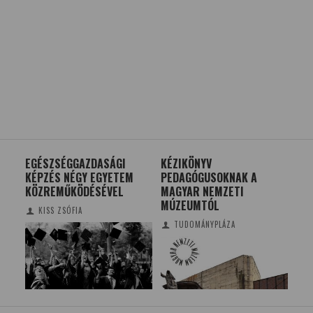
KÉZIKÖNYV
ÚJ ÚT NYÍLHAT A
DIS
PEDAGÓGUSOKNAK A
GYÓGYSZERFEJLESZTÉSBE
SZ
MAGYAR NEMZETI
N
MÚZEUMTÓL
TUDOMÁNYPLÁZA
TUDOMÁNYPLÁZA