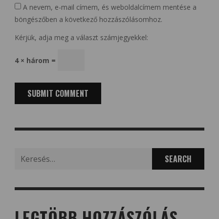
A nevem, e-mail címem, és weboldalcímem mentése a
böngészőben a következő hozzászólásomhoz.
Kérjük, adja meg a választ számjegyekkel:
4 × három =
Search
for:
LEGTÖBB HOZZÁSZÓLÁS