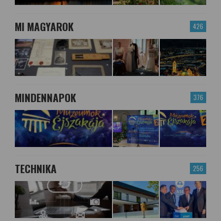
MI MAGYAROK
426
MINDENNAPOK
376
TECHNIKA
256