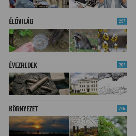
ÉLŐVILÁG
297
ÉVEZREDEK
207
KÖRNYEZET
245