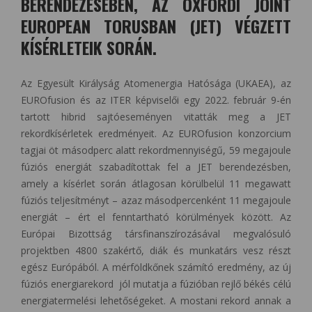
BERENDEZÉSÉBEN, AZ OXFORDI JOINT
EUROPEAN TORUSBAN (JET) VÉGZETT
KÍSÉRLETEIK SORÁN.
Az Egyesült Királyság Atomenergia Hatósága (UKAEA), az
EUROfusion és az ITER képviselői egy 2022. február 9-én
tartott hibrid sajtóeseményen vitatták meg a JET
rekordkísérletek eredményeit. Az EUROfusion konzorcium
tagjai öt másodperc alatt rekordmennyiségű, 59 megajoule
fúziós energiát szabadítottak fel a JET berendezésben,
amely a kísérlet során átlagosan körülbelül 11 megawatt
fúziós teljesítményt – azaz másodpercenként 11 megajoule
energiát – ért el fenntartható körülmények között. Az
Európai Bizottság társfinanszírozásával megvalósuló
projektben 4800 szakértő, diák és munkatárs vesz részt
egész Európából. A mérföldkőnek számító eredmény, az új
fúziós energiarekord jól mutatja a fúzióban rejlő békés célú
energiatermelési lehetőségeket. A mostani rekord annak a