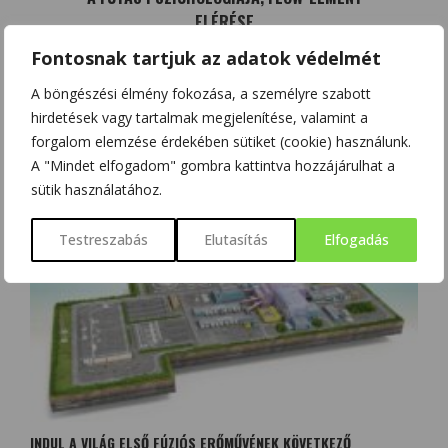
ELÉRÉSE
Fontosnak tartjuk az adatok védelmét
A böngészési élmény fokozása, a személyre szabott
hirdetések vagy tartalmak megjelenítése, valamint a
forgalom elemzése érdekében sütiket (cookie) használunk.
KAPCSOLÓDÓ BEJEGYZÉSEK
A "Mindet elfogadom" gombra kattintva hozzájárulhat a
sütik használatához.
Testreszabás
Elutasítás
Elfogadás
INDUL A VILÁG ELSŐ FÚZIÓS ERŐMŰVÉNEK KÖVETKEZŐ