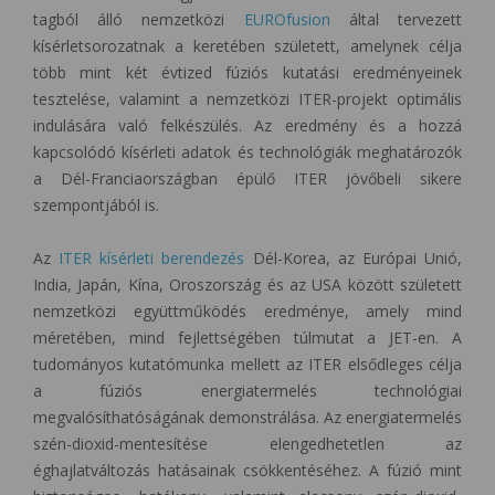
tagból álló nemzetközi
EUROfusion
által tervezett
kísérletsorozatnak a keretében született, amelynek célja
több mint két évtized fúziós kutatási eredményeinek
tesztelése, valamint a nemzetközi ITER-projekt optimális
indulására való felkészülés. Az eredmény és a hozzá
kapcsolódó kísérleti adatok és technológiák meghatározók
a Dél-Franciaországban épülő ITER jövőbeli sikere
szempontjából is.
Az
ITER kísérleti berendezés
Dél-Korea, az Európai Unió,
India, Japán, Kína, Oroszország és az USA között született
nemzetközi együttműködés eredménye, amely mind
méretében, mind fejlettségében túlmutat a JET-en. A
tudományos kutatómunka mellett az ITER elsődleges célja
a fúziós energiatermelés technológiai
megvalósíthatóságának demonstrálása. Az energiatermelés
szén-dioxid-mentesítése elengedhetetlen az
éghajlatváltozás hatásainak csökkentéséhez. A fúzió mint