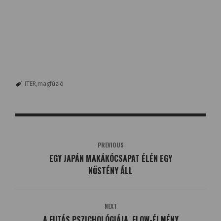
ITER
magfúzió
PREVIOUS
EGY JAPÁN MAKÁKÓCSAPAT ÉLÉN EGY
NŐSTÉNY ÁLL
NEXT
A FUTÁS PSZICHOLÓGIÁJA, FLOW-ÉLMÉNY