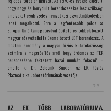
fejlődés töretlen maradt. Az 1970-es évekre kiderült,
hogy nagy és bonyolult berendezésekre lesz szükség,
amelyeket csak széles nemzetközi együttműködésben
lehet megalkotni. Erre a legfontosabb példa az
Európai Unió támogatásával épített és többek között
magyar részvétellel is üzemeltetett JET berendezés. A
mostani eredmény a magyar fúziós kutatóközösség
számára is megerősítés arról, hogy érdemes az ITER
berendezésbe fektetett hazai munkát fokozni” –
emelte ki Dr. Zoletnik Sándor, az EK Fúziós
Plazmafizika Laboratóriumának vezetője.
AZ EK TÖBB LABORATÓRIUMA,