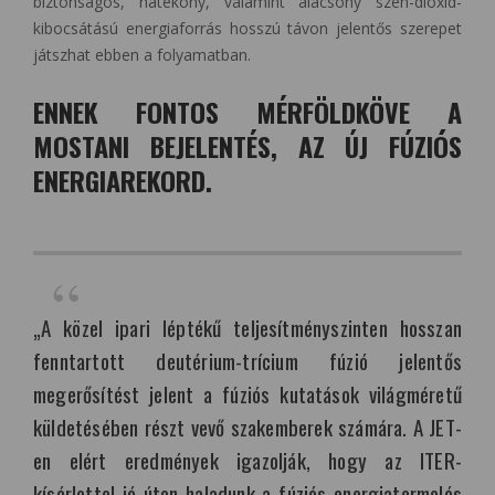
biztonságos, hatékony, valamint alacsony szén-dioxid-
kibocsátású energiaforrás hosszú távon jelentős szerepet
játszhat ebben a folyamatban.
ENNEK FONTOS MÉRFÖLDKÖVE A
MOSTANI BEJELENTÉS, AZ ÚJ FÚZIÓS
ENERGIAREKORD.
„A közel ipari léptékű teljesítményszinten hosszan
fenntartott deutérium-trícium fúzió jelentős
megerősítést jelent a fúziós kutatások világméretű
küldetésében részt vevő szakemberek számára. A JET-
en elért eredmények igazolják, hogy az ITER-
kísérlettel jó úton haladunk a fúziós energiatermelés