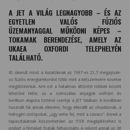
A JET A VILÁG LEGNAGYOBB – ÉS AZ
EGYETLEN VALÓS FÚZIÓS
ÜZEMANYAGGAL MŰKÖDNI KÉPES –
TOKAMAK BERENDEZÉSE, AMELY AZ
UKAEA OXFORDI TELEPHELYÉN
TALÁLHATÓ.
Itt sikerült most a kutatóknak az 1997-es 21,7 megajoule-
os fúziós energiarekordot több mint a kétszeresére növelve
megdönteniük. Ami ezt a hatalmas áttörést többek között
lehetővé tette, az a szénszálas anyagok volfrám és
berillium alapúra történő cseréje a JET falában. A korábban
használt fal annak ellenére, hogy ellenállt az olvadásnak, a
hidrogén izotópokat, „úgy vette fel, mint a szivacs”. Ennek a
tapasztalatnak köszönhetően az ITER megépítéséhez is
ezeket a fémeket fogják felhasználni. A rekord annak az 30