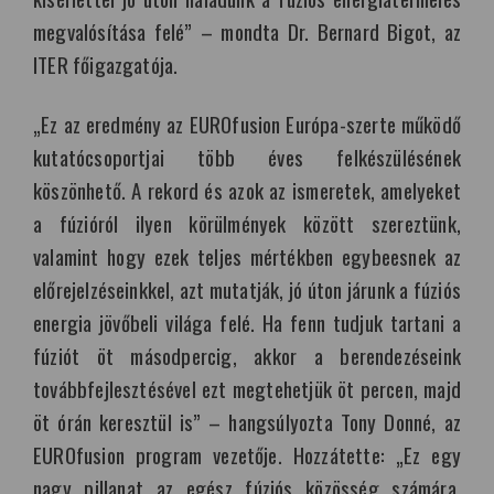
megvalósítása felé” – mondta Dr. Bernard Bigot, az
ITER főigazgatója.
„Ez az eredmény az EUROfusion Európa-szerte működő
kutatócsoportjai több éves felkészülésének
köszönhető. A rekord és azok az ismeretek, amelyeket
a fúzióról ilyen körülmények között szereztünk,
valamint hogy ezek teljes mértékben egybeesnek az
előrejelzéseinkkel, azt mutatják, jó úton járunk a fúziós
energia jövőbeli világa felé. Ha fenn tudjuk tartani a
fúziót öt másodpercig, akkor a berendezéseink
továbbfejlesztésével ezt megtehetjük öt percen, majd
öt órán keresztül is” – hangsúlyozta Tony Donné, az
EUROfusion program vezetője. Hozzátette: „Ez egy
nagy pillanat az egész fúziós közösség számára.