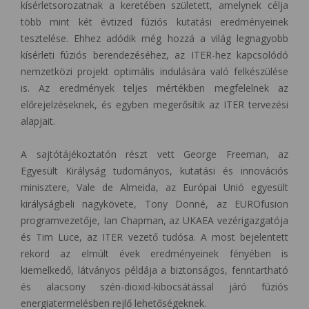
kísérletsorozatnak a keretében született, amelynek célja
több mint két évtized fúziós kutatási eredményeinek
tesztelése. Ehhez adódik még hozzá a világ legnagyobb
kísérleti fúziós berendezéséhez, az ITER-hez kapcsolódó
nemzetközi projekt optimális indulására való felkészülése
is. Az eredmények teljes mértékben megfelelnek az
előrejelzéseknek, és egyben megerősítik az ITER tervezési
alapjait.
A sajtótájékoztatón részt vett George Freeman, az
Egyesült Királyság tudományos, kutatási és innovációs
minisztere, Vale de Almeida, az Európai Unió egyesült
királyságbeli nagykövete, Tony Donné, az EUROfusion
programvezetője, Ian Chapman, az UKAEA vezérigazgatója
és Tim Luce, az ITER vezető tudósa. A most bejelentett
rekord az elmúlt évek eredményeinek fényében is
kiemelkedő, látványos példája a biztonságos, fenntartható
és alacsony szén-dioxid-kibocsátással járó fúziós
energiatermelésben rejlő lehetőségeknek.