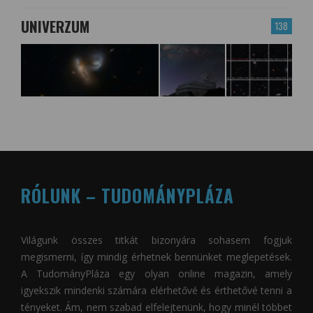
UNIVERZUM
138
RÓLUNK – TUDOMÁNYPLÁZA
Világunk összes titkát bizonyára sohasem fogjuk
megismerni, így mindig érhetnek bennünket meglepetések.
A
TudományPláza
egy olyan online magazin, amely
igyekszik mindenki számára elérhetővé és érthetővé tenni a
tényeket. Ám, nem szabad elfelejtenünk, hogy minél többet