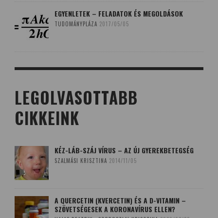
EGYENLETEK – FELADATOK ÉS MEGOLDÁSOK
TUDOMÁNYPLÁZA
2017/05/05
LEGOLVASOTTABB
CIKKEINK
KÉZ-LÁB-SZÁJ VÍRUS – AZ ÚJ GYEREKBETEGSÉG
SZALMÁSI KRISZTINA
2014/11/05
A QUERCETIN (KVERCETIN) ÉS A D-VITAMIN –
SZÖVETSÉGESEK A KORONAVÍRUS ELLEN?