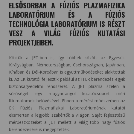
ELSŐSORBAN A FÚZIÓS PLAZMAFIZIKA
LABORATÓRIUM ÉS A FÚZIÓS
TECHNOLÓGIA LABORATÓRIUM IS RÉSZT
VESZ A VILÁG FÚZIÓS KUTATÁSI
PROJEKTJEIBEN.
Köztük a JET-ben is, így többek között az Egyesült
Királyságban, Németországban, Csehországban, Japánban,
Kínában és Dél-Koreában is együttműködéseket alakítottak
ki. Az EK kutatói fejlesztik például az ITER berendezés egyik
biztonságvédelmi rendszerét. A JET plazma szélén a
sűrűséget egy magyar-angol kutatócsoport méri
lítiumatomok belövésével. Ebben a mérési módszerben az
EK Fúziós Plazmafizikai Laboratóriumának kutatói
elismerten a legjobb szakértők a világon. Saját fejlesztésű
mérőeszközeiket a JET mellett a világ több nagy fúziós
berendezésére is megépítették.