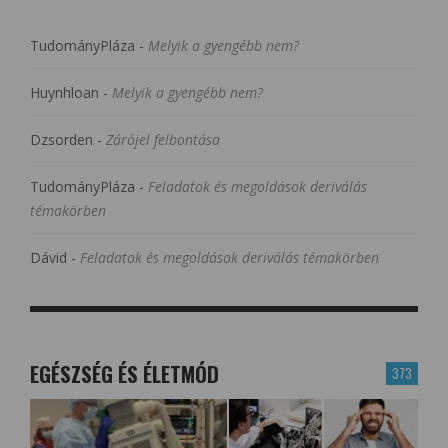
TudományPláza
-
Melyik a gyengébb nem?
Huynhloan
-
Melyik a gyengébb nem?
Dzsorden
-
Zárójel felbontása
TudományPláza
-
Feladatok és megoldások deriválás
témakörben
Dávid
-
Feladatok és megoldások deriválás témakörben
EGÉSZSÉG ÉS ÉLETMÓD
373