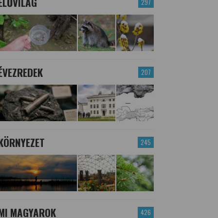
ÉLŐVILÁG
297
ÉVEZREDEK
207
KÖRNYEZET
245
MI MAGYAROK
426