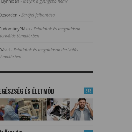
Huynhloan
-
Melyik a gyengébb nem?
Dzsorden
-
Zárójel felbontása
TudományPláza
-
Feladatok és megoldások
deriválás témakörben
Dávid
-
Feladatok és megoldások deriválás
témakörben
EGÉSZSÉG ÉS ÉLETMÓD
373