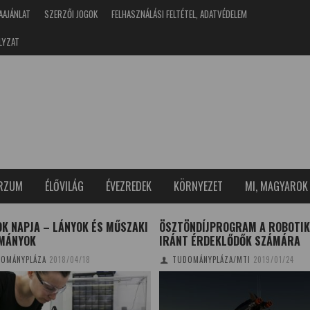
AAJÁNLAT
SZERZŐI JOGOK
FELHASZNÁLÁSI FELTÉTEL, ADATVÉDELEM
LYZAT
ERZUM
ÉLŐVILÁG
ÉVEZREDEK
KÖRNYEZET
MI, MAGYAROK
K NAPJA – LÁNYOK ÉS MŰSZAKI
ÖSZTÖNDÍJPROGRAM A ROBOTI
MÁNYOK
IRÁNT ÉRDEKLŐDŐK SZÁMÁRA
OMÁNYPLÁZA
2018/04/18
TUDOMÁNYPLÁZA/MTI
2019/01/24