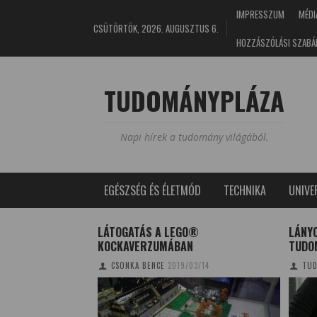
IMPRESSZUM
MÉDI
CSÜTÖRTÖK, 2026. AUGUSZTUS 6.
HOZZÁSZÓLÁSI SZABÁ
TUDOMÁNYPLÁZA
Napi hírek a tudomány világából.
EGÉSZSÉG ÉS ÉLETMÓD
TECHNIKA
UNIV
 TITKAI
LÁTOGATÁS A LEGO®
LÁNYO
KOCKAVERZUMÁBAN
TUDO
2017/07/04
CSONKA BENCE
2019/03/14
TUD