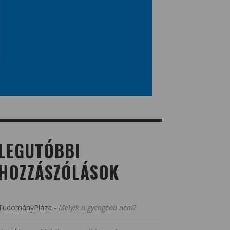
LEGUTÓBBI
HOZZÁSZÓLÁSOK
TudományPláza
-
Melyik a gyengébb nem?