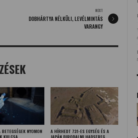
NEXT
DOBHÁRTYA NÉLKÜLI, LEVÉLMINTÁS
VARANGY
ZÉSEK
 A BETEGSÉGEK NYOMON
A HÍRHEDT 731-ES EGYSÉG ÉS A
K KULCSA
JAPÁN BIRODALMI HADSEREG