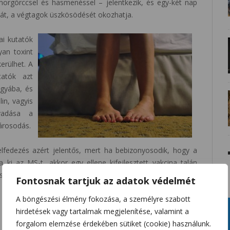
morgörccsel és hasmenéssel – jelentkezik, és egy-két nap
énát, a végtagok üszkösödését okozhatja.
ai kutatók
yan toxint
erülhet. A
tatók azt
agyába, és
lin, vagyis
rvadása a
károsodás.
felfedezés azért jelentős, mert ha bebizonyosodik, hogy a
 ki az MS-t, akkor egy ellene kifejlesztett vakcina talán
sát.
Fontosnak tartjuk az adatok védelmét
A böngészési élmény fokozása, a személyre szabott
hirdetések vagy tartalmak megjelenítése, valamint a
forgalom elemzése érdekében sütiket (cookie) használunk.