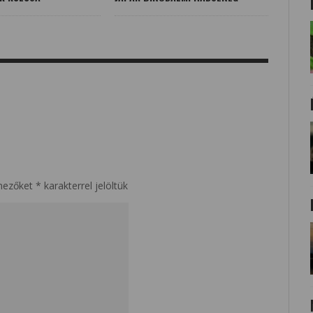
mezőket
*
karakterrel jelöltük