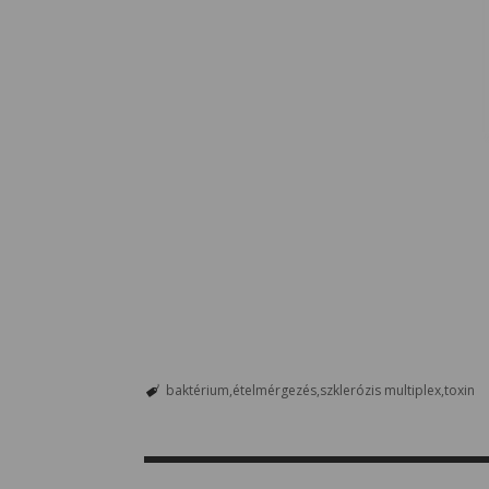
baktérium
ételmérgezés
szklerózis multiplex
toxin