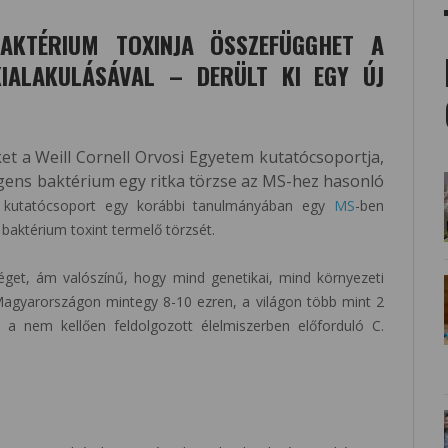
AKTÉRIUM TOXINJA ÖSSZEFÜGGHET A
KIALAKULÁSÁVAL – DERÜLT KI EGY ÚJ
et a Weill Cornell Orvosi Egyetem kutatócsoportja,
ngens baktérium egy ritka törzse az MS-hez hasonló
 kutatócsoport egy korábbi tanulmányában egy
MS
-ben
baktérium toxint termelő törzsét.
get, ám valószínű, hogy mind genetikai, mind környezeti
Magyarországon mintegy 8-10 ezren, a világon több mint 2
 a nem kellően feldolgozott élelmiszerben előforduló C.