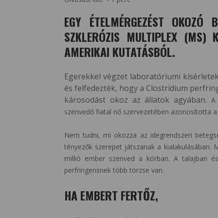
EGY ÉTELMÉRGEZÉST OKOZÓ B
SZKLERÓZIS MULTIPLEX (MS) 
AMERIKAI KUTATÁSBÓL.
Egerekkel végzet laboratóriumi kísérletek
és felfedezték, hogy a Clostridium perfri
károsodást okoz az állatok agyában.
A
szenvedő fiatal nő szervezetében azonosította a 
Nem tudni, mi okozza az idegrendszeri betegsé
tényezők szerepet játszanak a kialakulásában. 
millió ember szenved a kórban. A talajban és
perfringensnek több törzse van.
HA EMBERT FERTŐZ,