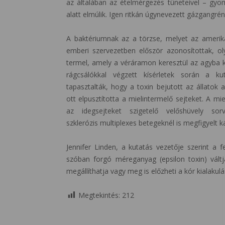
az általában az ételmérgezés tüneteivel – gyo
alatt elmúlik. Igen ritkán úgynevezett gázgangr
A baktériumnak az a törzse, melyet az amerik
emberi szervezetben először azonosítottak, ol
termel, amely a véráramon keresztül az agyba k
rágcsálókkal végzett kísérletek során a ku
tapasztalták, hogy a toxin bejutott az állatok 
ott elpusztította a mielintermelő sejteket. A mie
az idegsejteket szigetelő velőshüvely so
szklerózis multiplexes betegeknél is megfigyelt 
Jennifer Linden, a kutatás vezetője szerint a 
szóban forgó méreganyag (epsilon toxin) váltja
megállíthatja vagy meg is előzheti a kór kialakulá
Megtekintés:
212