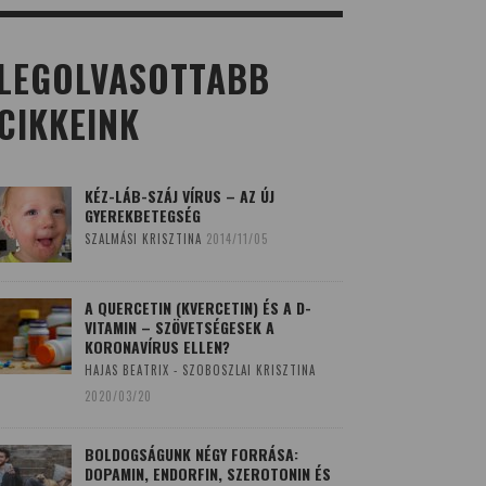
LEGOLVASOTTABB
CIKKEINK
KÉZ-LÁB-SZÁJ VÍRUS – AZ ÚJ
GYEREKBETEGSÉG
SZALMÁSI KRISZTINA
2014/11/05
A QUERCETIN (KVERCETIN) ÉS A D-
VITAMIN – SZÖVETSÉGESEK A
KORONAVÍRUS ELLEN?
HAJAS BEATRIX - SZOBOSZLAI KRISZTINA
2020/03/20
BOLDOGSÁGUNK NÉGY FORRÁSA:
DOPAMIN, ENDORFIN, SZEROTONIN ÉS