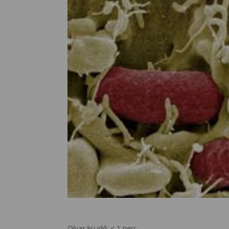
Olvasási idő:
< 1
perc