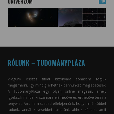
UNIVERZUM
138
RÓLUNK – TUDOMÁNYPLÁZA
Világunk összes titkát bizonyára sohasem fogjuk
megismerni, így mindig érhetnek bennünket meglepetések.
A
TudományPláza
egy olyan online magazin, amely
igyekszik mindenki számára elérhetővé és érthetővé tenni a
tényeket. Ám, nem szabad elfelejtenünk, hogy minél többet
tudunk, annál kevesebbet ismerünk ahhoz képest, amit