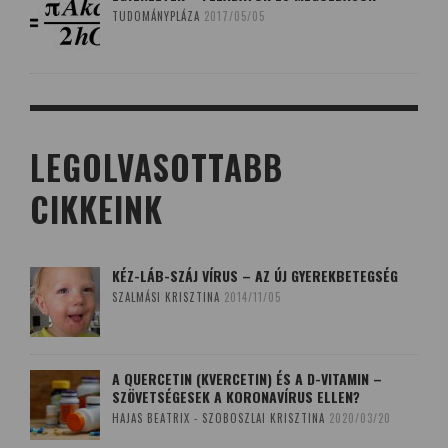
TUDOMÁNYPLÁZA
2017/05/05
LEGOLVASOTTABB
CIKKEINK
KÉZ-LÁB-SZÁJ VÍRUS – AZ ÚJ GYEREKBETEGSÉG
SZALMÁSI KRISZTINA
2014/11/05
A QUERCETIN (KVERCETIN) ÉS A D-VITAMIN –
SZÖVETSÉGESEK A KORONAVÍRUS ELLEN?
HAJAS BEATRIX - SZOBOSZLAI KRISZTINA
2020/03/20