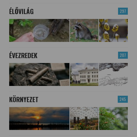
ÉLŐVILÁG
297
ÉVEZREDEK
207
KÖRNYEZET
245