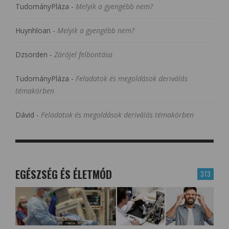
TudományPláza
-
Melyik a gyengébb nem?
Huynhloan
-
Melyik a gyengébb nem?
Dzsorden
-
Zárójel felbontása
TudományPláza
-
Feladatok és megoldások deriválás
témakörben
Dávid
-
Feladatok és megoldások deriválás témakörben
EGÉSZSÉG ÉS ÉLETMÓD
373