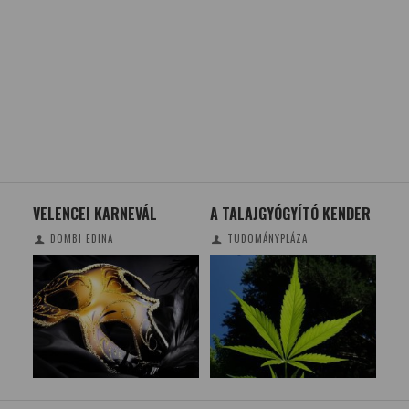
VELENCEI KARNEVÁL
A TALAJGYÓGYÍTÓ KENDER
MEG
AR
DOMBI EDINA
TUDOMÁNYPLÁZA
EN