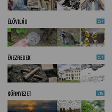
ÉLŐVILÁG
297
ÉVEZREDEK
207
KÖRNYEZET
245