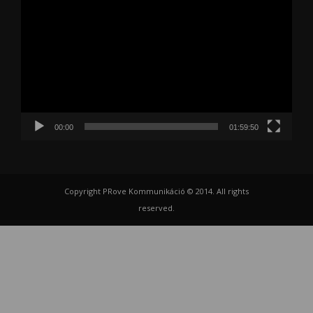
00:00
01:59:50
Copyright PRove Kommunikáció © 2014. All rights
reserved.