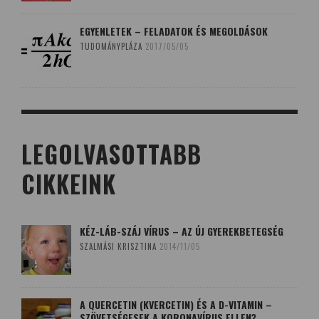
EGYENLETEK – FELADATOK ÉS MEGOLDÁSOK
TUDOMÁNYPLÁZA
2017/05/05
LEGOLVASOTTABB
CIKKEINK
KÉZ-LÁB-SZÁJ VÍRUS – AZ ÚJ GYEREKBETEGSÉG
SZALMÁSI KRISZTINA
2014/11/05
A QUERCETIN (KVERCETIN) ÉS A D-VITAMIN –
SZÖVETSÉGESEK A KORONAVÍRUS ELLEN?