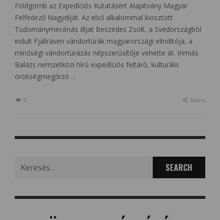
Földgömb az Expedíciós Kutatásért Alapítvány Magyar
Felfedező Nagydíját. Az első alkalommal kiosztott
Tudománymecénás díjat Beszédes Zsolt, a Svédországból
indult Fjällräven vándortúrák magyarországi elindítója, a
minőségi vándortúrázás népszerűsítője vehette át. Irimiás
Balázs nemzetközi hírű expedíciós feltáró, kulturális
örökségmegőrző …
0
Share
Search
for: