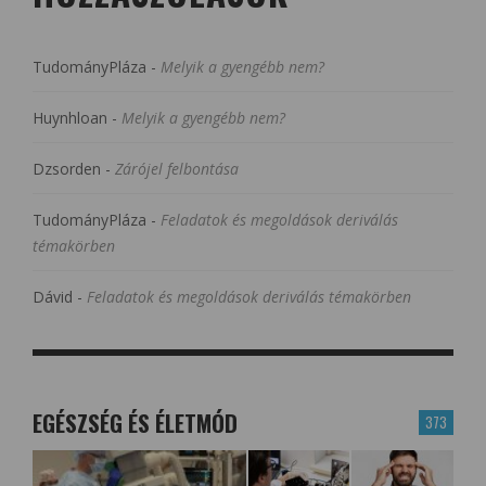
TudományPláza
-
Melyik a gyengébb nem?
Huynhloan
-
Melyik a gyengébb nem?
Dzsorden
-
Zárójel felbontása
TudományPláza
-
Feladatok és megoldások deriválás
témakörben
Dávid
-
Feladatok és megoldások deriválás témakörben
EGÉSZSÉG ÉS ÉLETMÓD
373