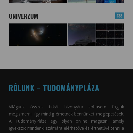
UNIVERZUM
138
RÓLUNK – TUDOMÁNYPLÁZA
Világunk összes titkát bizonyára sohasem fogjuk
megismerni, így mindig érhetnek bennünket meglepetések.
A
TudományPláza
egy olyan online magazin, amely
igyekszik mindenki számára elérhetővé és érthetővé tenni a