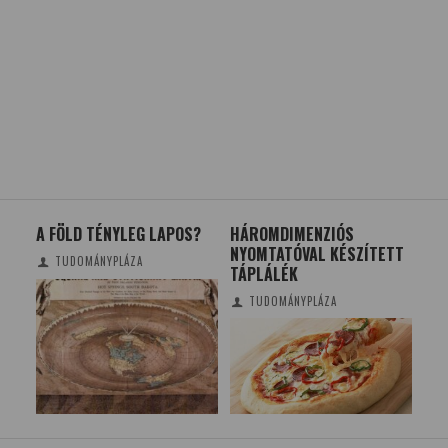
E:
A FÖLD TÉNYLEG LAPOS?
HÁROMDIMENZIÓS
A K
NYOMTATÓVAL KÉSZÍTETT
EL
TUDOMÁNYPLÁZA
TÁPLÁLÉK
IM
TUDOMÁNYPLÁZA