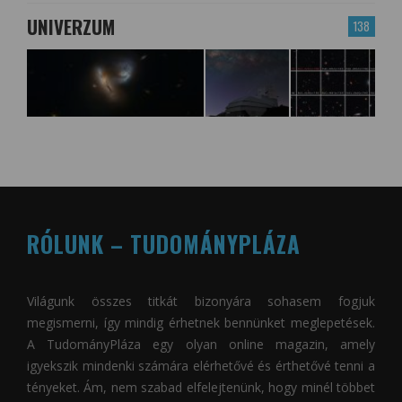
UNIVERZUM
138
RÓLUNK – TUDOMÁNYPLÁZA
Világunk összes titkát bizonyára sohasem fogjuk
megismerni, így mindig érhetnek bennünket meglepetések.
A
TudományPláza
egy olyan online magazin, amely
igyekszik mindenki számára elérhetővé és érthetővé tenni a
tényeket. Ám, nem szabad elfelejtenünk, hogy minél többet