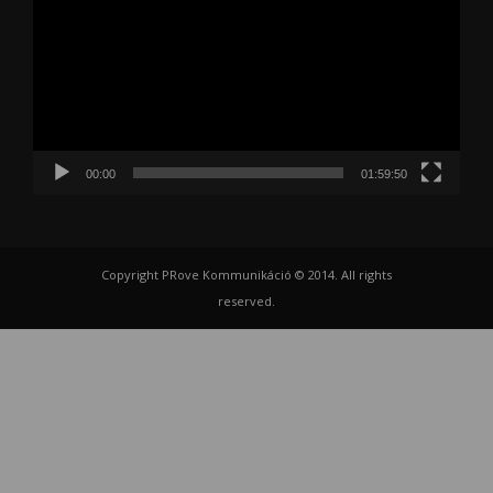
00:00
01:59:50
Copyright PRove Kommunikáció © 2014. All rights
reserved.