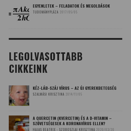
EGYENLETEK – FELADATOK ÉS MEGOLDÁSOK
TUDOMÁNYPLÁZA
2017/05/05
LEGOLVASOTTABB
CIKKEINK
KÉZ-LÁB-SZÁJ VÍRUS – AZ ÚJ GYEREKBETEGSÉG
SZALMÁSI KRISZTINA
2014/11/05
A QUERCETIN (KVERCETIN) ÉS A D-VITAMIN –
SZÖVETSÉGESEK A KORONAVÍRUS ELLEN?
HAJAS BEATRIX - SZOBOSZLAI KRISZTINA
2020/03/20