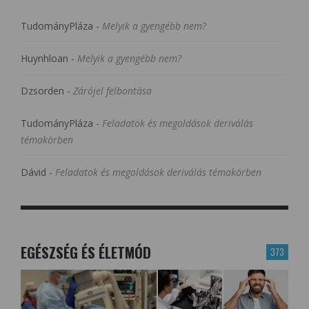
TudományPláza
-
Melyik a gyengébb nem?
Huynhloan
-
Melyik a gyengébb nem?
Dzsorden
-
Zárójel felbontása
TudományPláza
-
Feladatok és megoldások deriválás
témakörben
Dávid
-
Feladatok és megoldások deriválás témakörben
EGÉSZSÉG ÉS ÉLETMÓD
373