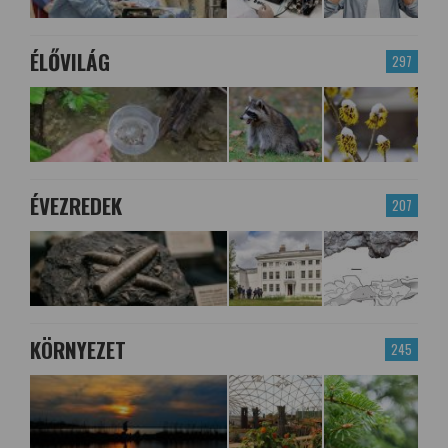
ÉLŐVILÁG
297
ÉVEZREDEK
207
KÖRNYEZET
245