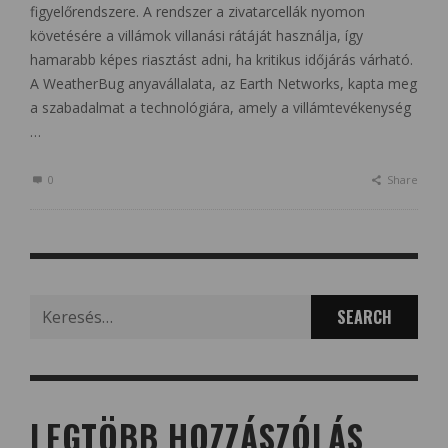
figyelőrendszere. A rendszer a zivatarcellák nyomon
követésére a villámok villanási rátáját használja, így
hamarabb képes riasztást adni, ha kritikus időjárás várható.
A WeatherBug anyavállalata, az Earth Networks, kapta meg
a szabadalmat a technológiára, amely a villámtevékenység
…
0
Share
Search
for:
LEGTÖBB HOZZÁSZÓLÁS