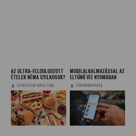
AZ ULTRA-FELDOLGOZOTT
MOBILALKALMAZÁSSAL AZ
GY
ÉTELEK NÉMA GYILKOSOK?
ELTŰNŐ VÍZ NYOMÁBAN
ID
BE
SZOBOSZLAI KRISZTINA
TUDOMÁNYPLÁZA
KE