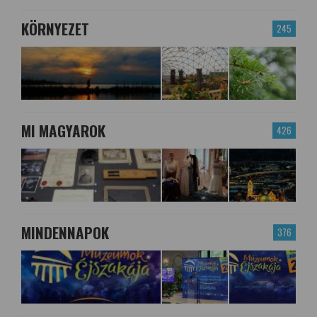
KÖRNYEZET
245
MI MAGYAROK
426
MINDENNAPOK
376