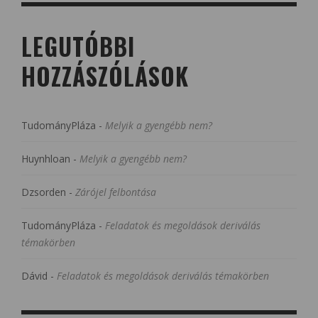
LEGUTÓBBI
HOZZÁSZÓLÁSOK
TudományPláza
-
Melyik a gyengébb nem?
Huynhloan
-
Melyik a gyengébb nem?
Dzsorden
-
Zárójel felbontása
TudományPláza
-
Feladatok és megoldások deriválás
témakörben
Dávid
-
Feladatok és megoldások deriválás témakörben