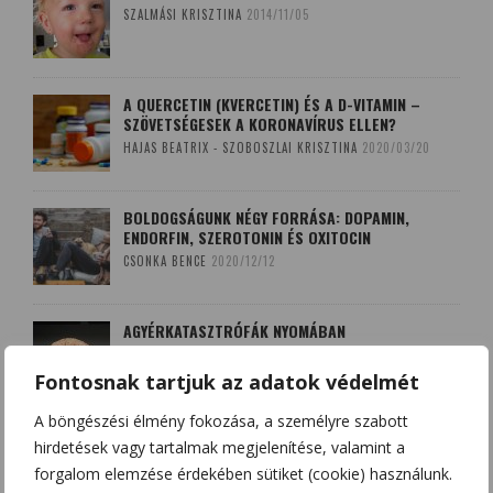
SZALMÁSI KRISZTINA
2014/11/05
A QUERCETIN (KVERCETIN) ÉS A D-VITAMIN –
SZÖVETSÉGESEK A KORONAVÍRUS ELLEN?
HAJAS BEATRIX - SZOBOSZLAI KRISZTINA
2020/03/20
BOLDOGSÁGUNK NÉGY FORRÁSA: DOPAMIN,
ENDORFIN, SZEROTONIN ÉS OXITOCIN
CSONKA BENCE
2020/12/12
AGYÉRKATASZTRÓFÁK NYOMÁBAN
SZALMÁSI KRISZTINA
2017/10/08
Fontosnak tartjuk az adatok védelmét
A böngészési élmény fokozása, a személyre szabott
A LEKOPOGÁS BABONÁJA
hirdetések vagy tartalmak megjelenítése, valamint a
SZOBOSZLAI KRISZTINA
2018/03/15
forgalom elemzése érdekében sütiket (cookie) használunk.