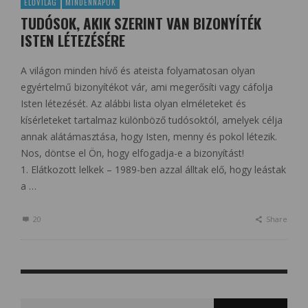
ÉLŐVILÁG
MINDENNAPOK
TUDÓSOK, AKIK SZERINT VAN BIZONYÍTÉK
ISTEN LÉTEZÉSÉRE
A világon minden hívő és ateista folyamatosan olyan
egyértelmű bizonyítékot vár, ami megerősíti vagy cáfolja
Isten létezését. Az alábbi lista olyan elméleteket és
kísérleteket tartalmaz különböző tudósoktól, amelyek célja
annak alátámasztása, hogy Isten, menny és pokol létezik.
Nos, döntse el Ön, hogy elfogadja-e a bizonyítást!
1. Elátkozott lelkek – 1989-ben azzal álltak elő, hogy leástak
a …
20
Share
Search