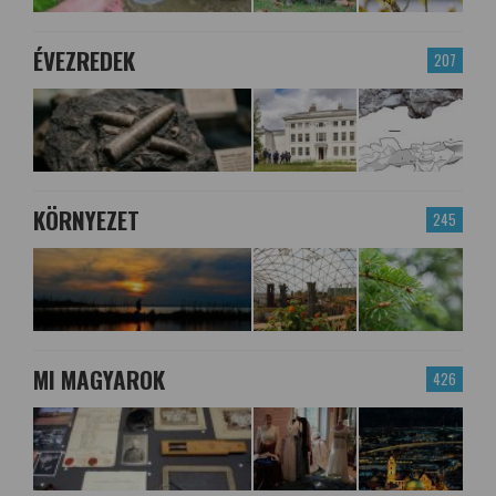
ÉVEZREDEK
207
KÖRNYEZET
245
MI MAGYAROK
426