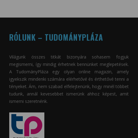
RÓLUNK – TUDOMÁNYPLÁZA
Világunk összes titkát bizonyára sohasem fogjuk
megismerni, így mindig érhetnek bennünket meglepetések.
A
TudományPláza
egy olyan online magazin, amely
igyekszik mindenki számára elérhetővé és érthetővé tenni a
tényeket. Ám, nem szabad elfelejtenünk, hogy minél többet
tudunk, annál kevesebbet ismerünk ahhoz képest, amit
ismerni szeretnénk.