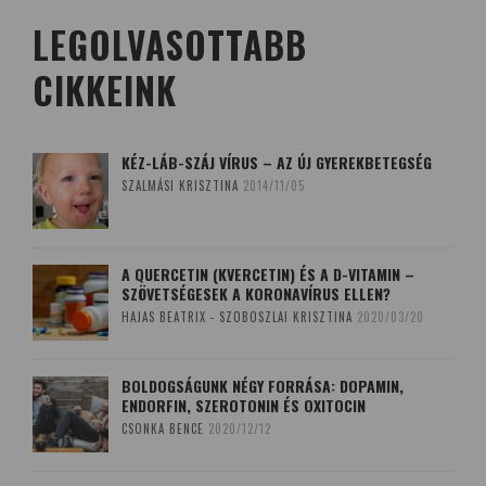
LEGOLVASOTTABB
CIKKEINK
KÉZ-LÁB-SZÁJ VÍRUS – AZ ÚJ GYEREKBETEGSÉG
SZALMÁSI KRISZTINA
2014/11/05
A QUERCETIN (KVERCETIN) ÉS A D-VITAMIN –
SZÖVETSÉGESEK A KORONAVÍRUS ELLEN?
HAJAS BEATRIX - SZOBOSZLAI KRISZTINA
2020/03/20
BOLDOGSÁGUNK NÉGY FORRÁSA: DOPAMIN,
ENDORFIN, SZEROTONIN ÉS OXITOCIN
CSONKA BENCE
2020/12/12