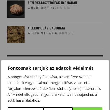
AGYÉRKATASZTRÓFÁK NYOMÁBAN
SZALMÁSI KRISZTINA
2017/10/08
A LEKOPOGÁS BABONÁJA
SZOBOSZLAI KRISZTINA
2018/03/15
Fontosnak tartjuk az adatok védelmét
A böngészési élmény fokozása, a személyre szabott
hirdetések vagy tartalmak megjelenítése, valamint a
forgalom elemzése érdekében sütiket (cookie) használunk.
A "Mindet elfogadom" gombra kattintva hozzájárulhat a
sütik használatához.