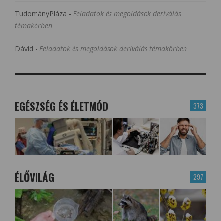
TudományPláza
-
Feladatok és megoldások deriválás
témakörben
Dávid
-
Feladatok és megoldások deriválás témakörben
EGÉSZSÉG ÉS ÉLETMÓD
373
ÉLŐVILÁG
297