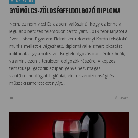
MI MAGYAROK
GYÜMÖLCS-ZÖLDSÉGFELDOLGOZÓ DIPLOMA
Nem, ez nem vicc! És az sem valószínű, hogy ez lenne a
legújabb befőzés felsőfokon tanfolyam. 2019 februárjától a
Szent István Egyetem Élelmiszertudományi Karán felsőfokú,
munka mellett elvégezhető, diplomával elismert oktatást
indítanak a gyümölcs-zöldségfeldolgozás iránt érdeklődők,
valamint ezen a területen dolgozók részére. A képzés
tematikája igazodik az ipar igényeihez, magas
szintű technológiai, higiéniai, élelmiszerbiztonsági és
műszaki ismereteket nyújt, …
0
Share