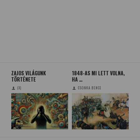
ZAJOS VILÁGUNK
1848-AS MI LETT VOLNA,
KEV
TÖRTÉNETE
HA …
EG
DÉ
(X)
CSONKA BENCE