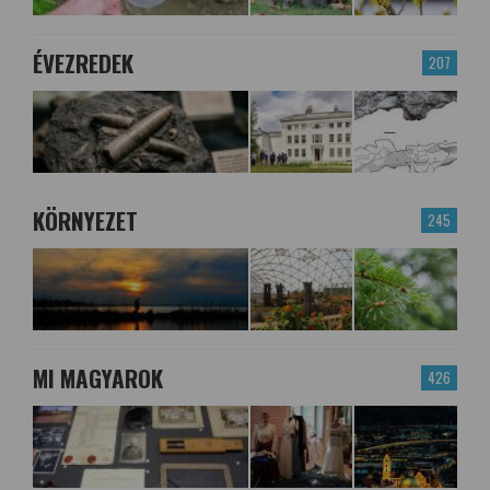
ÉVEZREDEK
207
KÖRNYEZET
245
MI MAGYAROK
426