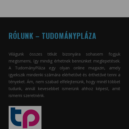
RÓLUNK – TUDOMÁNYPLÁZA
Világunk összes titkát bizonyára sohasem fogjuk
megismerni, így mindig érhetnek bennünket meglepetések.
A
TudományPláza
egy olyan online magazin, amely
igyekszik mindenki számára elérhetővé és érthetővé tenni a
tényeket. Ám, nem szabad elfelejtenünk, hogy minél többet
tudunk, annál kevesebbet ismerünk ahhoz képest, amit
ismerni szeretnénk.