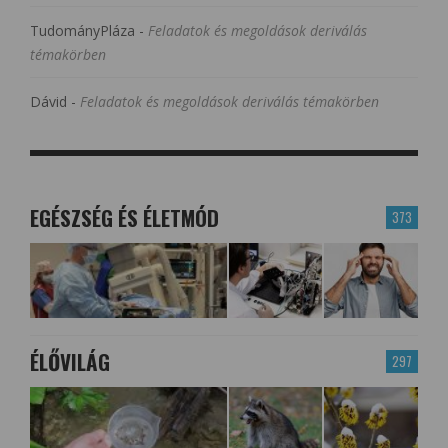
TudományPláza
-
Feladatok és megoldások deriválás
témakörben
Dávid
-
Feladatok és megoldások deriválás témakörben
EGÉSZSÉG ÉS ÉLETMÓD
373
ÉLŐVILÁG
297