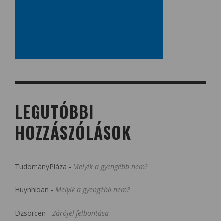
LEGUTÓBBI
HOZZÁSZÓLÁSOK
TudományPláza
-
Melyik a gyengébb nem?
Huynhloan
-
Melyik a gyengébb nem?
Dzsorden
-
Zárójel felbontása