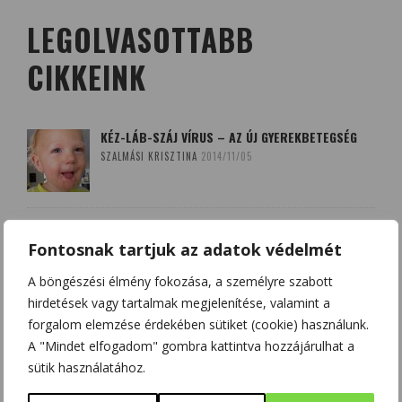
LEGOLVASOTTABB
CIKKEINK
KÉZ-LÁB-SZÁJ VÍRUS – AZ ÚJ GYEREKBETEGSÉG
SZALMÁSI KRISZTINA
2014/11/05
A QUERCETIN (KVERCETIN) ÉS A D-VITAMIN –
SZÖVETSÉGESEK A KORONAVÍRUS ELLEN?
Fontosnak tartjuk az adatok védelmét
HAJAS BEATRIX - SZOBOSZLAI KRISZTINA
2020/03/20
A böngészési élmény fokozása, a személyre szabott
hirdetések vagy tartalmak megjelenítése, valamint a
BOLDOGSÁGUNK NÉGY FORRÁSA: DOPAMIN,
forgalom elemzése érdekében sütiket (cookie) használunk.
ENDORFIN, SZEROTONIN ÉS OXITOCIN
A "Mindet elfogadom" gombra kattintva hozzájárulhat a
CSONKA BENCE
2020/12/12
sütik használatához.