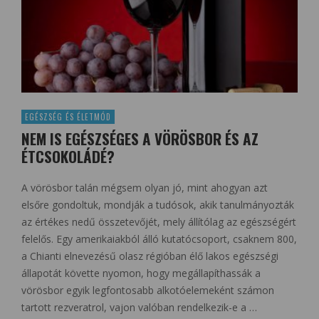
EGÉSZSÉG ÉS ÉLETMÓD
NEM IS EGÉSZSÉGES A VÖRÖSBOR ÉS AZ
ÉTCSOKOLÁDÉ?
A vörösbor talán mégsem olyan jó, mint ahogyan azt
elsőre gondoltuk, mondják a tudósok, akik tanulmányozták
az értékes nedű összetevőjét, mely állítólag az egészségért
felelős. Egy amerikaiakból álló kutatócsoport, csaknem 800,
a Chianti elnevezésű olasz régióban élő lakos egészségi
állapotát követte nyomon, hogy megállapíthassák a
vörösbor egyik legfontosabb alkotóelemeként számon
tartott rezveratrol, vajon valóban rendelkezik-e a …