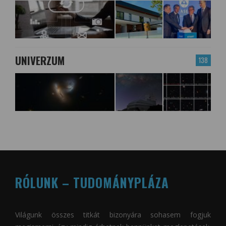
UNIVERZUM
138
RÓLUNK – TUDOMÁNYPLÁZA
Világunk összes titkát bizonyára sohasem fogjuk