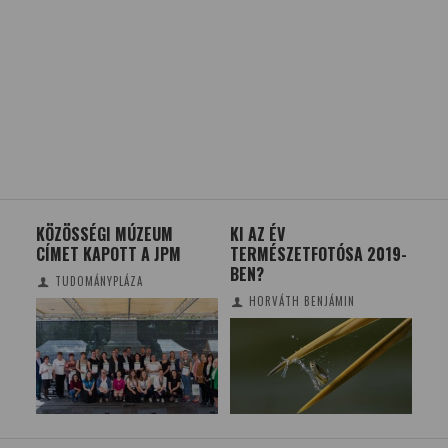
YAR
KÖZÖSSÉGI MÚZEUM
KI AZ ÉV
ÚJ
CÍMET KAPOTT A JPM
TERMÉSZETFOTÓSA 2019-
AZ
BEN?
TUDOMÁNYPLÁZA
HORVÁTH BENJÁMIN