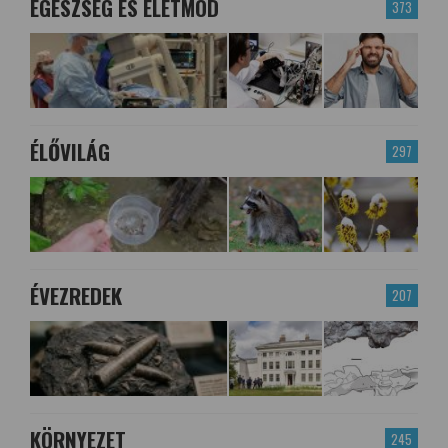
EGÉSZSÉG ÉS ÉLETMÓD
373
ÉLŐVILÁG
297
ÉVEZREDEK
207
KÖRNYEZET
245