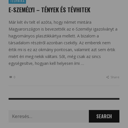
TECHNIKA
E-SZEMÉLYI – TÉNYEK ÉS TÉVHITEK
Már két év telt el azóta, hogy német mintára
Magyarországon is bevezették az e-Személyi igazolványt a
hagyományos plasztikkártya mellett. A bizalom a
társadalom részéről azonban csekély. Az emberek nem
értik mi is ez az okmány pontosan, valamint azt sem értik
miért éri meg nekik váltani. Sőt, még csak az sincs
egységesítve, hogyan kell helyesen írni …
0
Share
Search
for: