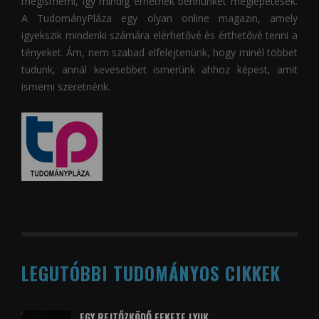
megismerni, így mindig érhetnek bennünket meglepetések.
A
TudományPláza
egy olyan online magazin, amely
igyekszik mindenki számára elérhetővé és érthetővé tenni a
tényeket. Ám, nem szabad elfelejtenünk, hogy minél többet
tudunk, annál kevesebbet ismerünk ahhoz képest, amit
ismerni szeretnénk.
LEGUTÓBBI TUDOMÁNYOS CIKKEK
EGY REJTŐZKÖDŐ FEKETE LYUK