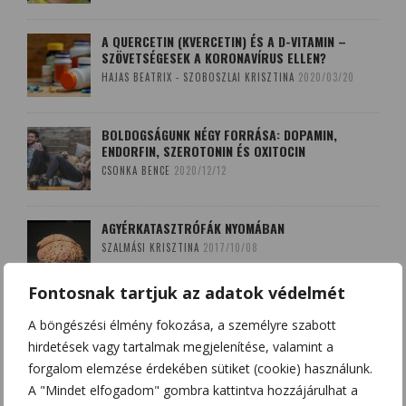
A QUERCETIN (KVERCETIN) ÉS A D-VITAMIN –
SZÖVETSÉGESEK A KORONAVÍRUS ELLEN?
HAJAS BEATRIX - SZOBOSZLAI KRISZTINA
2020/03/20
BOLDOGSÁGUNK NÉGY FORRÁSA: DOPAMIN,
ENDORFIN, SZEROTONIN ÉS OXITOCIN
CSONKA BENCE
2020/12/12
AGYÉRKATASZTRÓFÁK NYOMÁBAN
SZALMÁSI KRISZTINA
2017/10/08
Fontosnak tartjuk az adatok védelmét
A LEKOPOGÁS BABONÁJA
A böngészési élmény fokozása, a személyre szabott
SZOBOSZLAI KRISZTINA
2018/03/15
hirdetések vagy tartalmak megjelenítése, valamint a
forgalom elemzése érdekében sütiket (cookie) használunk.
A "Mindet elfogadom" gombra kattintva hozzájárulhat a