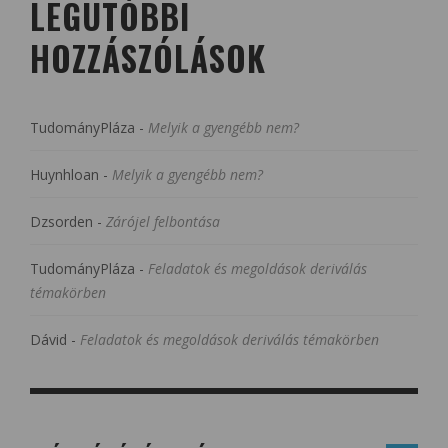
LEGUTÓBBI
HOZZÁSZÓLÁSOK
TudományPláza
-
Melyik a gyengébb nem?
Huynhloan
-
Melyik a gyengébb nem?
Dzsorden
-
Zárójel felbontása
TudományPláza
-
Feladatok és megoldások deriválás
témakörben
Dávid
-
Feladatok és megoldások deriválás témakörben