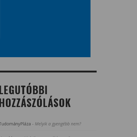
LEGUTÓBBI
HOZZÁSZÓLÁSOK
TudományPláza
-
Melyik a gyengébb nem?