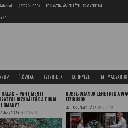
AAJÁNLAT
SZERZŐI JOGOK
FELHASZNÁLÁSI FELTÉTEL, ADATVÉDELEM
LYZAT
ERZUM
ÉLŐVILÁG
ÉVEZREDEK
KÖRNYEZET
MI, MAGYAROK
 HALAK – PART MENTI
NOBEL-DÍJASOK LEHETNEK A MA
ZATTAL VIZSGÁLTÁK A DUNAI
FIZIKUSOK
LLOMÁNYT
TUDOMÁNYPLÁZA
2019/11/28
OMÁNYPLÁZA
2022/12/07