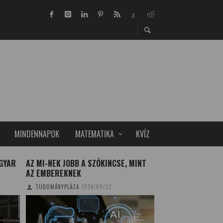
MINDENNAPOK
MATEMATIKA
KVÍZ
GYAR
AZ MI-NEK JOBB A SZÓKINCSE, MINT
A GYŐRI SZENT L
AZ EMBEREKNEK
VALÓBAN SZENT L
ŐRZI
TUDOMÁNYPLÁZA
2024/09/22
TUDOMÁNYPLÁZA
20