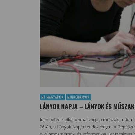
MI MAGYAROK
MINDENNAPOK
LÁNYOK NAPJA – LÁNYOK ÉS MŰSZA
Idén hetedik alkalommal várja a műszaki tudomá
26-án, a Lányok Napja rendezvényre. A Gépészm
a Villamosmérnöki és Informatikai Kar izgalmas 