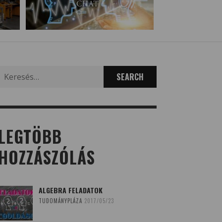
Search
for:
LEGTÖBB
HOZZÁSZÓLÁS
ALGEBRA FELADATOK
TUDOMÁNYPLÁZA
2017/05/23