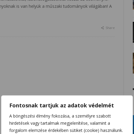
nyoknak is van helyük a műszaki tudományok világában! A
Share
Fontosnak tartjuk az adatok védelmét
A böngészési élmény fokozása, a személyre szabott
hirdetések vagy tartalmak megjelenítése, valamint a
forgalom elemzése érdekében sütiket (cookie) használunk.