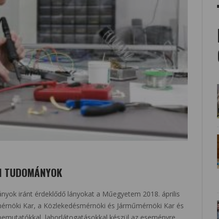
KI TUDOMÁNYOK
nyok iránt érdeklődő lányokat a Műegyetem 2018. április
érnöki Kar, a Közlekedésmérnöki és Járműmérnöki Kar és
bemutatókkal, laborlátogatásokkal készül az eseményre.