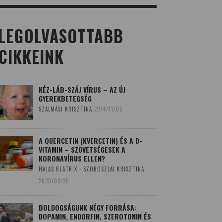
LEGOLVASOTTABB
CIKKEINK
KÉZ-LÁB-SZÁJ VÍRUS – AZ ÚJ
GYEREKBETEGSÉG
SZALMÁSI KRISZTINA
2014/11/05
A QUERCETIN (KVERCETIN) ÉS A D-
VITAMIN – SZÖVETSÉGESEK A
KORONAVÍRUS ELLEN?
HAJAS BEATRIX - SZOBOSZLAI KRISZTINA
2020/03/20
BOLDOGSÁGUNK NÉGY FORRÁSA:
DOPAMIN, ENDORFIN, SZEROTONIN ÉS