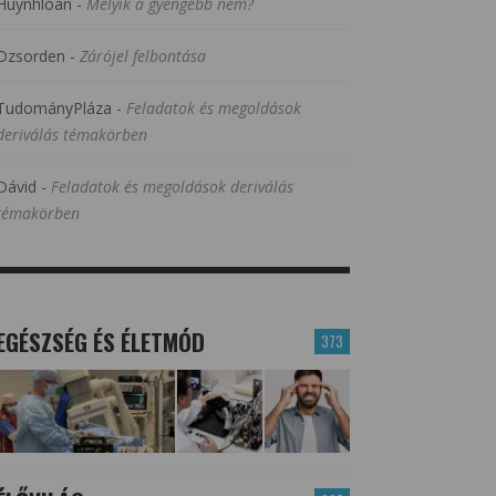
Huynhloan
-
Melyik a gyengébb nem?
Dzsorden
-
Zárójel felbontása
TudományPláza
-
Feladatok és megoldások
deriválás témakörben
Dávid
-
Feladatok és megoldások deriválás
témakörben
EGÉSZSÉG ÉS ÉLETMÓD
373