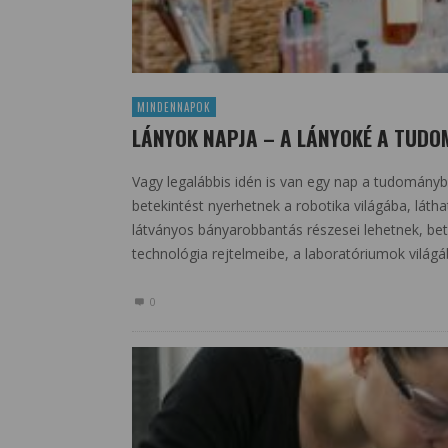
MINDENNAPOK
LÁNYOK NAPJA – A LÁNYOKÉ A TUDO
Vagy legalábbis idén is van egy nap a tudományban
betekintést nyerhetnek a robotika világába, láth
látványos bányarobbantás részesei lehetnek, bet
technológia rejtelmeibe, a laboratóriumok világ
0