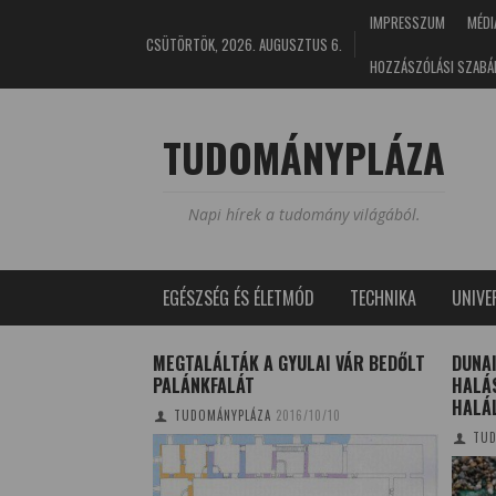
IMPRESSZUM
MÉDI
CSÜTÖRTÖK, 2026. AUGUSZTUS 6.
HOZZÁSZÓLÁSI SZABÁ
TUDOMÁNYPLÁZA
Napi hírek a tudomány világából.
EGÉSZSÉG ÉS ÉLETMÓD
TECHNIKA
UNIV
FORMA – HOGYAN
MEGTALÁLTÁK A GYULAI VÁR BEDŐLT
DUNAI
SEN A NÖVÉNYEK
PALÁNKFALÁT
HALÁS
SZETES
HALÁ
TUDOMÁNYPLÁZA
2016/10/10
TUD
NA
2025/10/18