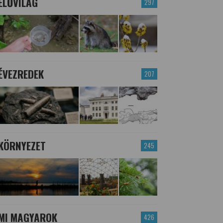
ÉLŐVILÁG
297
ÉVEZREDEK
207
KÖRNYEZET
245
MI MAGYAROK
426