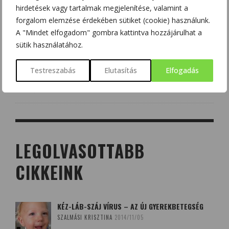
hirdetések vagy tartalmak megjelenítése, valamint a
SZÖVEGES FELADATOK ÉS MEGOLDÁSOK
forgalom elemzése érdekében sütiket (cookie) használunk.
TUDOMÁNYPLÁZA
2019/04/09
A "Mindet elfogadom" gombra kattintva hozzájárulhat a
sütik használatához.
EGYENLETEK – FELADATOK ÉS MEGOLDÁSOK
Testreszabás
Elutasítás
Elfogadás
TUDOMÁNYPLÁZA
2017/05/05
LEGOLVASOTTABB
CIKKEINK
KÉZ-LÁB-SZÁJ VÍRUS – AZ ÚJ GYEREKBETEGSÉG
SZALMÁSI KRISZTINA
2014/11/05