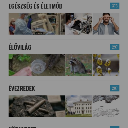
EGÉSZSÉG ÉS ÉLETMÓD
373
ÉLŐVILÁG
297
ÉVEZREDEK
207