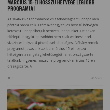
MÁRCIUS 15-EI HOSSZÚ HÉTVÉGE LEGJOBB
PROGRAMJAI
Az 1848-49-es forradalom és szabadságharc ünnepe idén
pénteki napra esik. Ezért akár egy teljes hosszú hétvégén
keresztül ünnepelhetjük nemzeti ünnepünket. De sokan
elfelejtik, hogy kikapcsolódni nem csak wellness-szel,
vízszintes helyzetű pihenéssel lehetséges. Néhány remek
programot javaslunk az idei március 15-ei hosszú
hétvégére a rengeteg lehetőségből, amit országszerte
találtunk. Ingyenes múzeumi programok március 15-én
országszerte. A …
0
Share