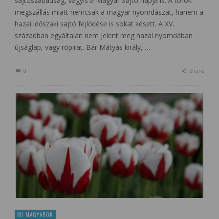
sajtószabadság, vagyis a Magyar Sajtó napja is. A török
megszállás miatt nemcsak a magyar nyomdászat, hanem a
hazai időszaki sajtó fejlődése is sokat késett. A XV.
században egyáltalán nem jelent meg hazai nyomdában
újságlap, vagy röpirat. Bár Mátyás király, …
0
Share
MI MAGYAROK