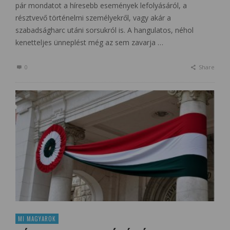
pár mondatot a híresebb események lefolyásáról, a
résztvevő történelmi személyekről, vagy akár a
szabadságharc utáni sorsukról is. A hangulatos, néhol
kenetteljes ünneplést még az sem zavarja …
0
Share
MI MAGYAROK