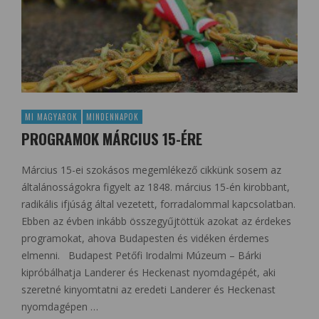
MI MAGYAROK
MINDENNAPOK
PROGRAMOK MÁRCIUS 15-ÉRE
Március 15-ei szokásos megemlékező cikkünk sosem az
általánosságokra figyelt az 1848. március 15-én kirobbant,
radikális ifjúság által vezetett, forradalommal kapcsolatban.
Ebben az évben inkább összegyűjtöttük azokat az érdekes
programokat, ahova Budapesten és vidéken érdemes
elmenni. Budapest Petőfi Irodalmi Múzeum – Bárki
kipróbálhatja Landerer és Heckenast nyomdagépét, aki
szeretné kinyomtatni az eredeti Landerer és Heckenast
nyomdagépen …