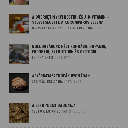
A QUERCETIN (KVERCETIN) ÉS A D-VITAMIN –
SZÖVETSÉGESEK A KORONAVÍRUS ELLEN?
HAJAS BEATRIX - SZOBOSZLAI KRISZTINA
2020/03/20
BOLDOGSÁGUNK NÉGY FORRÁSA: DOPAMIN,
ENDORFIN, SZEROTONIN ÉS OXITOCIN
CSONKA BENCE
2020/12/12
AGYÉRKATASZTRÓFÁK NYOMÁBAN
SZALMÁSI KRISZTINA
2017/10/08
A LEKOPOGÁS BABONÁJA
SZOBOSZLAI KRISZTINA
2018/03/15