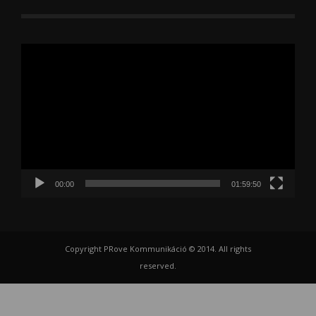
Videólejátszó
00:00
01:59:50
Copyright PRove Kommunikáció © 2014. All rights
reserved.