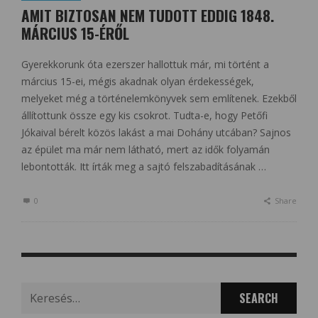
AMIT BIZTOSAN NEM TUDOTT EDDIG 1848.
MÁRCIUS 15-ÉRŐL
Gyerekkorunk óta ezerszer hallottuk már, mi történt a
március 15-ei, mégis akadnak olyan érdekességek,
melyeket még a történelemkönyvek sem említenek. Ezekből
állítottunk össze egy kis csokrot. Tudta-e, hogy Petőfi
Jókaival bérelt közös lakást a mai Dohány utcában? Sajnos
az épület ma már nem látható, mert az idők folyamán
lebontották. Itt írták meg a sajtó felszabadításának …
0
Share
Search
for: