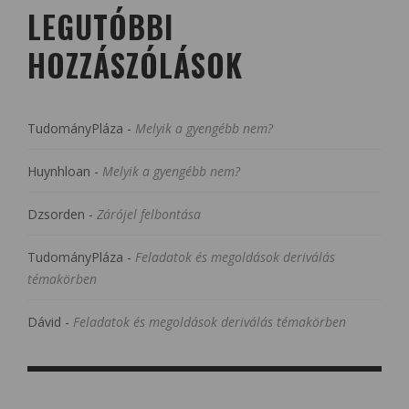
LEGUTÓBBI
HOZZÁSZÓLÁSOK
TudományPláza
-
Melyik a gyengébb nem?
Huynhloan
-
Melyik a gyengébb nem?
Dzsorden
-
Zárójel felbontása
TudományPláza
-
Feladatok és megoldások deriválás
témakörben
Dávid
-
Feladatok és megoldások deriválás témakörben