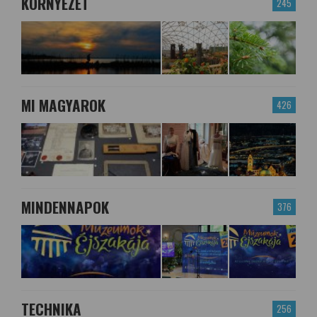
KÖRNYEZET
245
MI MAGYAROK
426
MINDENNAPOK
376
TECHNIKA
256