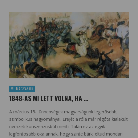
MI MAGYAROK
1848-AS MI LETT VOLNA, HA …
A március 15-i ünnepségek magyarságunk legerősebb,
szimbolikus hagyományai. Erejét a róla már régóta kialakult
nemzeti konszenzusból meríti. Talán ez az egyik
legfontosabb oka annak, hogy szinte bárki eltud mondani