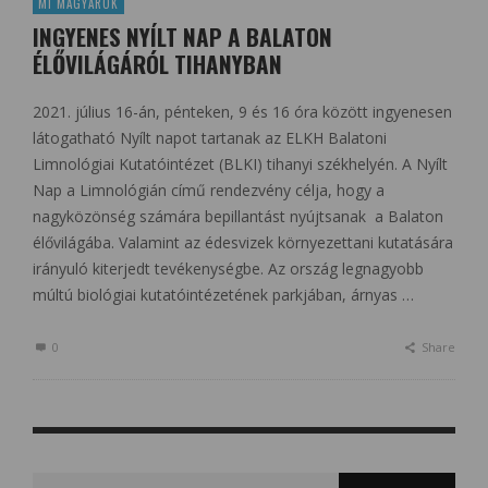
MI MAGYAROK
INGYENES NYÍLT NAP A BALATON
ÉLŐVILÁGÁRÓL TIHANYBAN
2021. július 16-án, pénteken, 9 és 16 óra között ingyenesen
látogatható Nyílt napot tartanak az ELKH Balatoni
Limnológiai Kutatóintézet (BLKI) tihanyi székhelyén. A Nyílt
Nap a Limnológián című rendezvény célja, hogy a
nagyközönség számára bepillantást nyújtsanak a Balaton
élővilágába. Valamint az édesvizek környezettani kutatására
irányuló kiterjedt tevékenységbe. Az ország legnagyobb
múltú biológiai kutatóintézetének parkjában, árnyas …
0
Share
Search