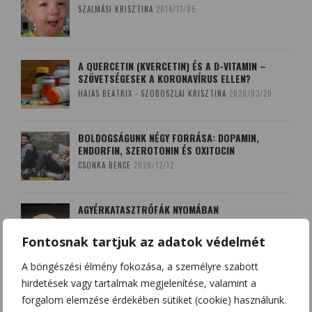
SZALMÁSI KRISZTINA
2014/11/05
A QUERCETIN (KVERCETIN) ÉS A D-VITAMIN –
SZÖVETSÉGESEK A KORONAVÍRUS ELLEN?
HAJAS BEATRIX - SZOBOSZLAI KRISZTINA
2020/03/20
BOLDOGSÁGUNK NÉGY FORRÁSA: DOPAMIN,
ENDORFIN, SZEROTONIN ÉS OXITOCIN
CSONKA BENCE
2020/12/12
AGYÉRKATASZTRÓFÁK NYOMÁBAN
SZALMÁSI KRISZTINA
2017/10/08
Fontosnak tartjuk az adatok védelmét
A böngészési élmény fokozása, a személyre szabott
A LEKOPOGÁS BABONÁJA
hirdetések vagy tartalmak megjelenítése, valamint a
SZOBOSZLAI KRISZTINA
2018/03/15
forgalom elemzése érdekében sütiket (cookie) használunk.