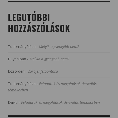
LEGUTÓBBI
HOZZÁSZÓLÁSOK
TudományPláza
-
Melyik a gyengébb nem?
Huynhloan
-
Melyik a gyengébb nem?
Dzsorden
-
Zárójel felbontása
TudományPláza
-
Feladatok és megoldások deriválás
témakörben
Dávid
-
Feladatok és megoldások deriválás témakörben