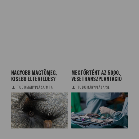
A
NAGYOBB MAGTÖMEG,
MEGTÖRTÉNT AZ 5000.
ÍG
KISEBB ELTERJEDÉS?
VESETRANSZPLANTÁCIÓ
EG
KE
TUDOMÁNYPLÁZA/MTA
TUDOMÁNYPLÁZA/SE