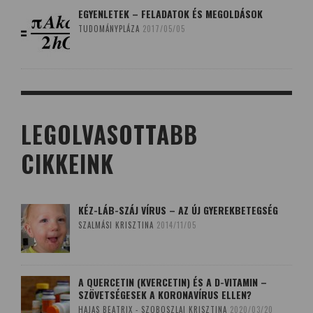
EGYENLETEK – FELADATOK ÉS MEGOLDÁSOK
TUDOMÁNYPLÁZA
2017/05/05
LEGOLVASOTTABB
CIKKEINK
KÉZ-LÁB-SZÁJ VÍRUS – AZ ÚJ GYEREKBETEGSÉG
SZALMÁSI KRISZTINA
2014/11/05
A QUERCETIN (KVERCETIN) ÉS A D-VITAMIN –
SZÖVETSÉGESEK A KORONAVÍRUS ELLEN?
HAJAS BEATRIX - SZOBOSZLAI KRISZTINA
2020/03/20