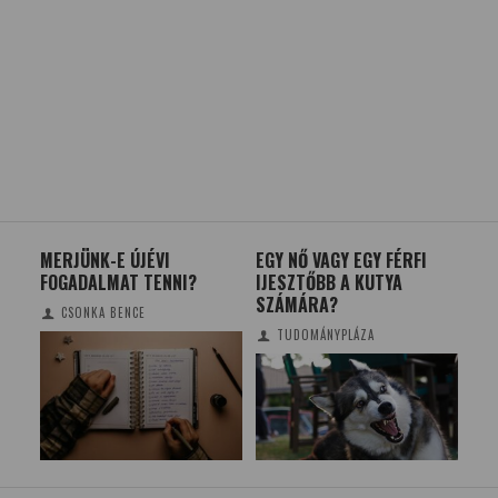
MERJÜNK-E ÚJÉVI
EGY NŐ VAGY EGY FÉRFI
LE
FOGADALMAT TENNI?
IJESZTŐBB A KUTYA
NÉP
SZÁMÁRA?
ÉS 
CSONKA BENCE
NÖ
TUDOMÁNYPLÁZA