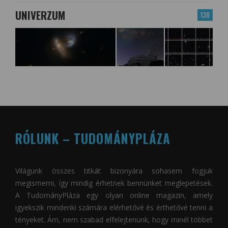
UNIVERZUM
138
RÓLUNK – TUDOMÁNYPLÁZA
Világunk összes titkát bizonyára sohasem fogjuk
megismerni, így mindig érhetnek bennünket meglepetések.
A
TudományPláza
egy olyan online magazin, amely
igyekszik mindenki számára elérhetővé és érthetővé tenni a
tényeket. Ám, nem szabad elfelejtenünk, hogy minél többet