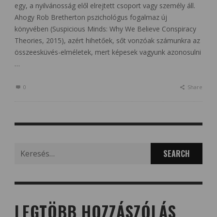
egy, a nyilvánosság elől elrejtett csoport vagy személy áll.
Ahogy Rob Bretherton pszichológus fogalmaz új
könyvében (Suspicious Minds: Why We Believe Conspiracy
Theories, 2015), azért hihetőek, sőt vonzóak számunkra az
összeesküvés-elméletek, mert képesek vagyunk azonosulni
…
0
Share
Search
for:
LEGTÖBB HOZZÁSZÓLÁS