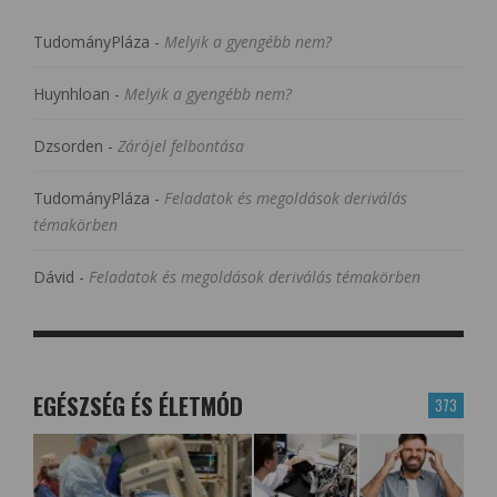
TudományPláza
-
Melyik a gyengébb nem?
Huynhloan
-
Melyik a gyengébb nem?
Dzsorden
-
Zárójel felbontása
TudományPláza
-
Feladatok és megoldások deriválás
témakörben
Dávid
-
Feladatok és megoldások deriválás témakörben
EGÉSZSÉG ÉS ÉLETMÓD
373