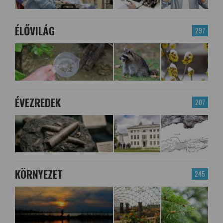
ÉLŐVILÁG
297
ÉVEZREDEK
207
KÖRNYEZET
245