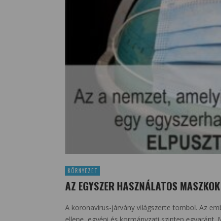
KÖRNYEZET
AZ EGYSZER HASZNÁLATOS MASZKOK
A koronavírus-járvány világszerte tombol. Az 
ellene, egyéni és kormányzati szinten egyaránt. M