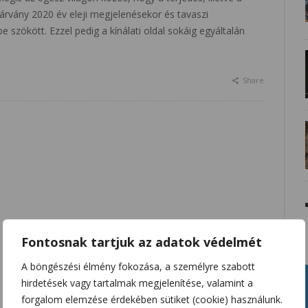
 járvány 2020 év eleji megjelenésekor és tavaszi
e szökött. Ezzel pedig a kínálati oldal sokáig egyáltalán
Share
Fontosnak tartjuk az adatok védelmét
A böngészési élmény fokozása, a személyre szabott
hirdetések vagy tartalmak megjelenítése, valamint a
forgalom elemzése érdekében sütiket (cookie) használunk.