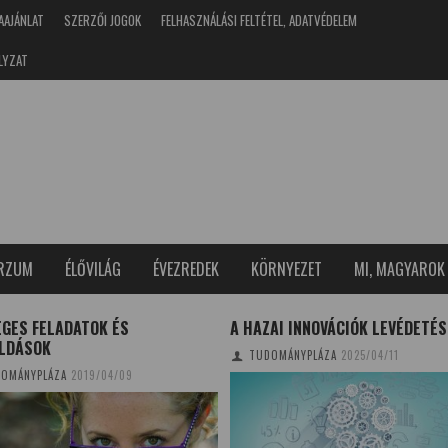
AAJÁNLAT
SZERZŐI JOGOK
FELHASZNÁLÁSI FELTÉTEL, ADATVÉDELEM
LYZAT
ERZUM
ÉLŐVILÁG
ÉVEZREDEK
KÖRNYEZET
MI, MAGYAROK
EGES FELADATOK ÉS
A HAZAI INNOVÁCIÓK LEVÉDETÉS
LDÁSOK
TUDOMÁNYPLÁZA
2025/04/11
OMÁNYPLÁZA
2019/04/09