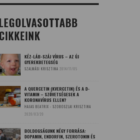
LEGOLVASOTTABB
CIKKEINK
KÉZ-LÁB-SZÁJ VÍRUS – AZ ÚJ
GYEREKBETEGSÉG
SZALMÁSI KRISZTINA
2014/11/05
A QUERCETIN (KVERCETIN) ÉS A D-
VITAMIN – SZÖVETSÉGESEK A
KORONAVÍRUS ELLEN?
HAJAS BEATRIX - SZOBOSZLAI KRISZTINA
2020/03/20
BOLDOGSÁGUNK NÉGY FORRÁSA:
DOPAMIN, ENDORFIN, SZEROTONIN ÉS