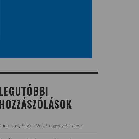
LEGUTÓBBI
HOZZÁSZÓLÁSOK
TudományPláza
-
Melyik a gyengébb nem?