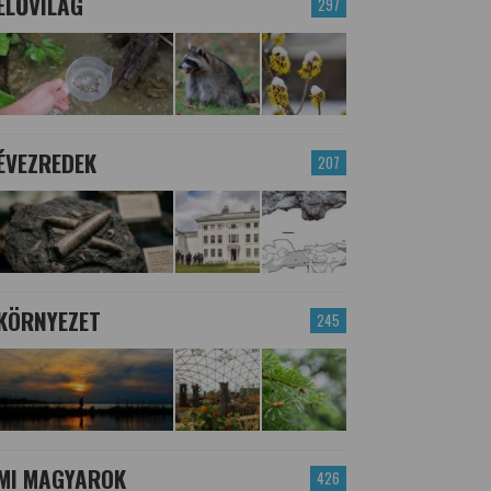
ÉLŐVILÁG
297
ÉVEZREDEK
207
KÖRNYEZET
245
MI MAGYAROK
426