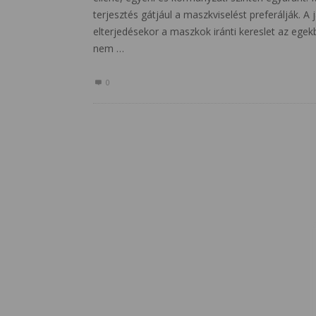
terjesztés gátjául a maszkviselést preferálják. A
elterjedésekor a maszkok iránti kereslet az egekb
nem …
0