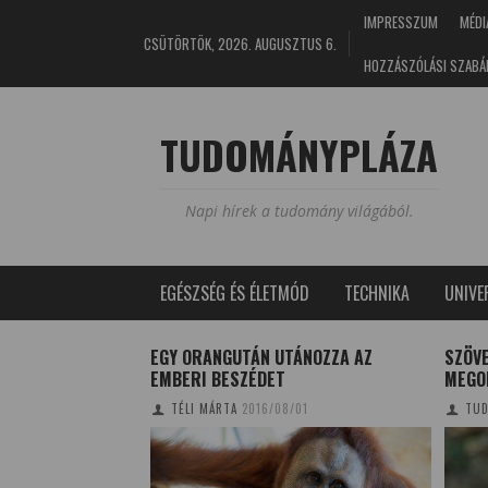
IMPRESSZUM
MÉDI
CSÜTÖRTÖK, 2026. AUGUSZTUS 6.
HOZZÁSZÓLÁSI SZABÁ
TUDOMÁNYPLÁZA
Napi hírek a tudomány világából.
EGÉSZSÉG ÉS ÉLETMÓD
TECHNIKA
UNIV
NYIT TUDSZ
EGY ORANGUTÁN UTÁNOZZA AZ
SZÖV
EMBERI BESZÉDET
MEGO
0/04/04
TÉLI MÁRTA
2016/08/01
TUD