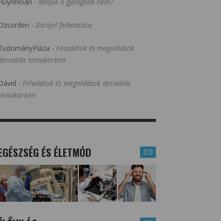
Huynhloan
-
Melyik a gyengébb nem?
Dzsorden
-
Zárójel felbontása
TudományPláza
-
Feladatok és megoldások
deriválás témakörben
Dávid
-
Feladatok és megoldások deriválás
témakörben
EGÉSZSÉG ÉS ÉLETMÓD
373