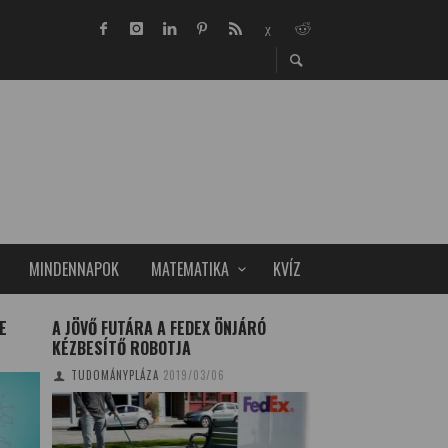
MINDENNAPOK
MATEMATIKA
KVÍZ
E
A JÖVŐ FUTÁRA A FEDEX ÖNJÁRÓ
A PÉCSI MANDULAF
KÉZBESÍTŐ ROBOTJA
EURÓPAI FÁJA
TUDOMÁNYPLÁZA
2019/03/06
TUDOMÁNYPLÁZA
20