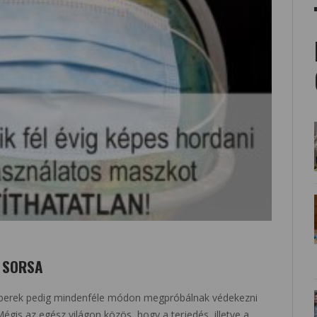
 SORSA
emberek pedig mindenféle módon megpróbálnak védekezni
égis az egész világon közös, hogy a terjedés, illetve a