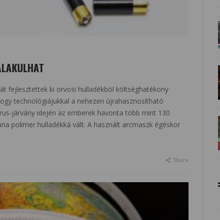
ALAKULHAT
át fejlesztettek ki orvosi hulladékból költséghatékony
, hogy technológiájukkal a nehezen újrahasznosítható
írus-járvány idején az emberek havonta több mint 130
nna polimer hulladékká vált. A használt arcmaszk égéskor
Share