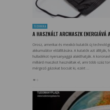
TECHNIKA
A HASZNÁLT ARCMASZK ENERGIÁVÁ 
Orosz, amerikai és mexikói kutatók új technológi
akkumulátor előállítására. A kutatók azt állítják
hulladékot nyersanyaggá alakíthatják. A koronav
milliárd maszkot használtak el, ami több száz to
mérgező gázokat bocsát ki, ezért …
0