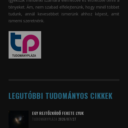
igyekszik mindenki számára elérhetővé és érthetővé tenni a
tényeket. Ám, nem szabad elfelejtenünk, hogy minél többet
tudunk, annál kevesebbet ismerünk ahhoz képest, amit
ismerni szeretnénk.
LEGUTÓBBI TUDOMÁNYOS CIKKEK
EGY REJTŐZKÖDŐ FEKETE LYUK
TUDOMÁNYPLÁZA
2026/07/27