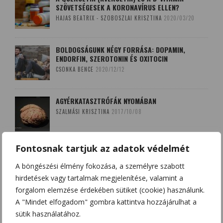
SZÖVETSÉGESEK A KORONAVÍRUS ELLEN?
HAJAS BEATRIX - SZOBOSZLAI KRISZTINA
2020/03/20
BOLDOGSÁGUNK NÉGY FORRÁSA: DOPAMIN,
ENDORFIN, SZEROTONIN ÉS OXITOCIN
CSONKA BENCE
2020/12/12
AGYÉRKATASZTRÓFÁK NYOMÁBAN
SZALMÁSI KRISZTINA
2017/10/08
Fontosnak tartjuk az adatok védelmét
A LEKOPOGÁS BABONÁJA
SZOBOSZLAI KRISZTINA
2018/03/15
A böngészési élmény fokozása, a személyre szabott
hirdetések vagy tartalmak megjelenítése, valamint a
forgalom elemzése érdekében sütiket (cookie) használunk.
A "Mindet elfogadom" gombra kattintva hozzájárulhat a
sütik használatához.