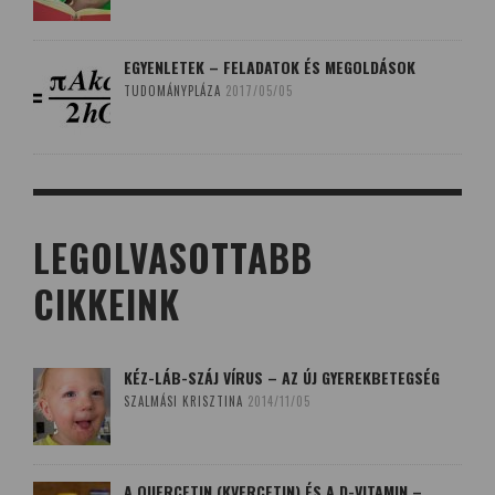
EGYENLETEK – FELADATOK ÉS MEGOLDÁSOK
TUDOMÁNYPLÁZA
2017/05/05
LEGOLVASOTTABB
CIKKEINK
KÉZ-LÁB-SZÁJ VÍRUS – AZ ÚJ GYEREKBETEGSÉG
SZALMÁSI KRISZTINA
2014/11/05
A QUERCETIN (KVERCETIN) ÉS A D-VITAMIN –