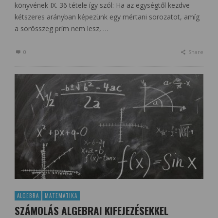
könyvének IX. 36 tétele így szól: Ha az egységtől kezdve
kétszeres arányban képezünk egy mértani sorozatot, amíg
a sorösszeg prím nem lesz, …
0
Share
ALGEBRA
MATEMATIKA
SZÁMOLÁS ALGEBRAI KIFEJEZÉSEKKEL