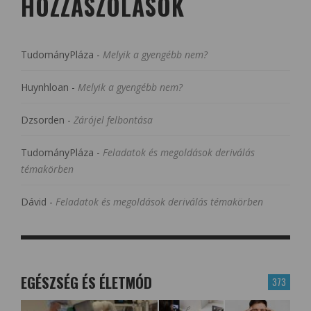
HOZZÁSZÓLÁSOK
TudományPláza
-
Melyik a gyengébb nem?
Huynhloan
-
Melyik a gyengébb nem?
Dzsorden
-
Zárójel felbontása
TudományPláza
-
Feladatok és megoldások deriválás
témakörben
Dávid
-
Feladatok és megoldások deriválás témakörben
EGÉSZSÉG ÉS ÉLETMÓD
373