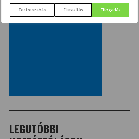
Testreszabás
Elutasítás
Elfogadás
LEGUTÓBBI