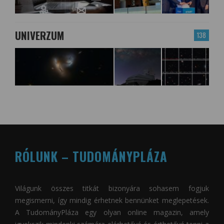
UNIVERZUM
138
RÓLUNK – TUDOMÁNYPLÁZA
Világunk összes titkát bizonyára sohasem fogjuk
megismerni, így mindig érhetnek bennünket meglepetések.
A
TudományPláza
egy olyan online magazin, amely