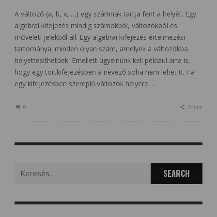
A változó (a, b, x, …) egy számnak tartja fent a helyét. Egy
algebrai kifejezés mindig számokból, változókból és
műveleti jelekből áll. Egy algebrai kifejezés értelmezési
tartománya: minden olyan szám, amelyek a változókba
helyettesíthetőek. Emellett ügyelnünk kell például arra is,
hogy egy törtkifejezésben a nevező soha nem lehet 0. Ha
egy kifejezésben szereplő változók helyére …
0
Share
Search
for: