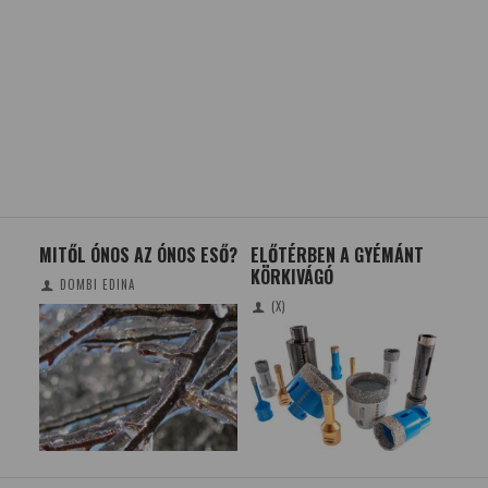
MITŐL ÓNOS AZ ÓNOS ESŐ?
ELŐTÉRBEN A GYÉMÁNT
SZ
KÖRKIVÁGÓ
ÉR
DOMBI EDINA
(X)