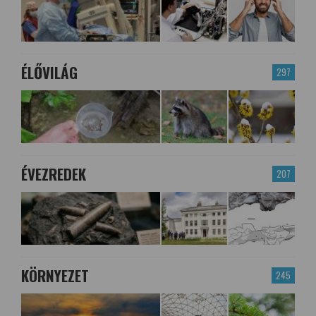
ÉLŐVILÁG
297
ÉVEZREDEK
207
KÖRNYEZET
245