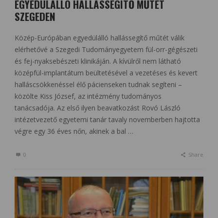
EGYEDÜLÁLLÓ HALLÁSSEGÍTŐ MŰTÉT
SZEGEDEN
Közép-Európában egyedülálló hallássegítő műtét válik
elérhetővé a Szegedi Tudományegyetem fül-orr-gégészeti
és fej-nyaksebészeti klinikáján. A kívülről nem látható
középfül-implantátum beültetésével a vezetéses és kevert
halláscsökkenéssel élő pácienseken tudnak segíteni –
közölte Kiss József, az intézmény tudományos
tanácsadója. Az első ilyen beavatkozást Rovó László
intézetvezető egyetemi tanár tavaly novemberben hajtotta
végre egy 36 éves nőn, akinek a bal …
0
Share