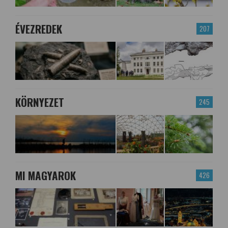
ÉVEZREDEK
207
KÖRNYEZET
245
MI MAGYAROK
426