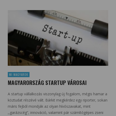
MI MAGYAROK
MAGYARORSZÁG STARTUP VÁROSAI
A startup vállalkozás viszonylag új fogalom, mégis hamar a
köztudat részévé vált. Bárkit megkérdez egy riporter, sokan
máris fejből mondják az olyan hívószavakat, mint
,,garázscég”, innováció, valamint pár számítógépes zseni