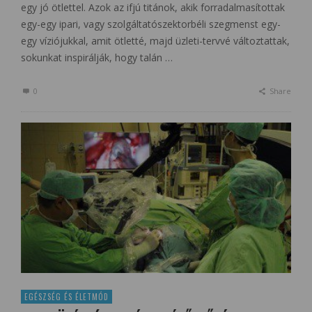
egy jó ötlettel. Azok az ifjú titánok, akik forradalmasítottak
egy-egy ipari, vagy szolgáltatószektorbéli szegmenst egy-
egy víziójukkal, amit ötletté, majd üzleti-tervvé változtattak,
sokunkat inspirálják, hogy talán …
0
Share
EGÉSZSÉG ÉS ÉLETMÓD