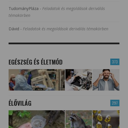
TudományPláza
-
Feladatok és megoldások deriválás
témakörben
Dávid
-
Feladatok és megoldások deriválás témakörben
EGÉSZSÉG ÉS ÉLETMÓD
373
ÉLŐVILÁG
297