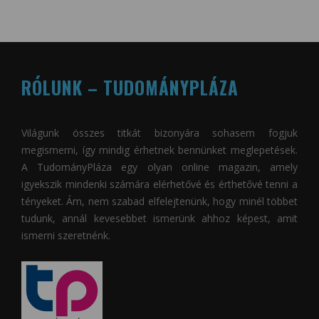
RÓLUNK – TUDOMÁNYPLÁZA
Világunk összes titkát bizonyára sohasem fogjuk
megismerni, így mindig érhetnek bennünket meglepetések.
A
TudományPláza
egy olyan online magazin, amely
igyekszik mindenki számára elérhetővé és érthetővé tenni a
tényeket. Ám, nem szabad elfelejtenünk, hogy minél többet
tudunk, annál kevesebbet ismerünk ahhoz képest, amit
ismerni szeretnénk.