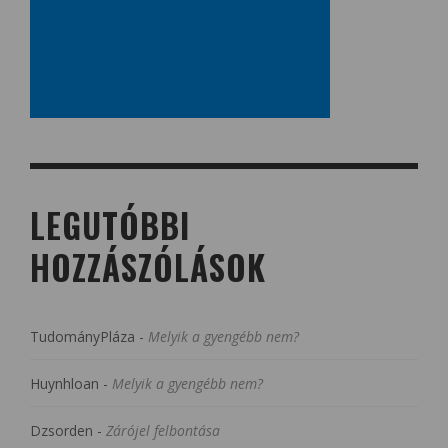
LEGUTÓBBI
HOZZÁSZÓLÁSOK
TudományPláza
-
Melyik a gyengébb nem?
Huynhloan
-
Melyik a gyengébb nem?
Dzsorden
-
Zárójel felbontása