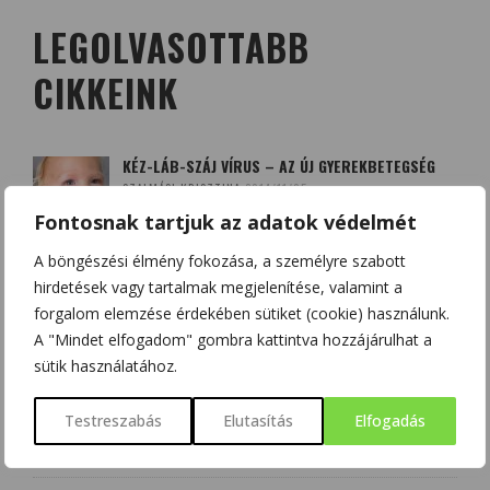
LEGOLVASOTTABB
CIKKEINK
KÉZ-LÁB-SZÁJ VÍRUS – AZ ÚJ GYEREKBETEGSÉG
SZALMÁSI KRISZTINA
2014/11/05
Fontosnak tartjuk az adatok védelmét
A böngészési élmény fokozása, a személyre szabott
A QUERCETIN (KVERCETIN) ÉS A D-VITAMIN –
hirdetések vagy tartalmak megjelenítése, valamint a
SZÖVETSÉGESEK A KORONAVÍRUS ELLEN?
forgalom elemzése érdekében sütiket (cookie) használunk.
HAJAS BEATRIX - SZOBOSZLAI KRISZTINA
2020/03/20
A "Mindet elfogadom" gombra kattintva hozzájárulhat a
sütik használatához.
BOLDOGSÁGUNK NÉGY FORRÁSA: DOPAMIN,
ENDORFIN, SZEROTONIN ÉS OXITOCIN
Testreszabás
Elutasítás
Elfogadás
CSONKA BENCE
2020/12/12