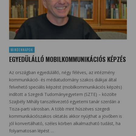
MINDENNAPOK
EGYEDÜLÁLLÓ MOBILKOMMUNIKÁCIÓS KÉPZÉS
Az országban egyedülálló, négy féléves, az intézmény
kommunikáció- és médiatudomány szakos diákjai által
felvehető speciális képzést (mobilkommunikációs képzés)
indított a Szegedi Tudományegyetem (SZTE) – közölte
Szajbély Mihály tanszékvezető egyetemi tanár szerdán a
Tisza-parti városban. A több mint húszéves szegedi
kommunikációszakos oktatás akkor nyújthat a jövőben is
jól konvertálható, széles körben alkalmazható tudást, ha
folyamatosan lépést …