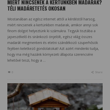
MIÉRT NINCSENEK A KERTÜNKBEN MADARAK?
TÉLI MADÁRETETÉS OKOSAN
Mostanában az egész internet attól a kérdéstől harsog,
miért nincsenek a kertünkben madarak, amikor annyi sok
finom dolgot helyeztünk ki számukra. Tegyük tisztába a
jajveszékelő és siránkozó önjelölt, egész világ összes
madarát megmenteni és etetni szándékozó szuperhősök
fejében keletkező gondolatokat! Azt azért mindenki tudja,
hogy ma még hazánk környezeti állapota szerencsére
lehetővé teszi, hogy a …
0
Share