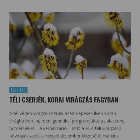
ÉLŐVILÁG
TÉLI CSERJÉK, KORAI VIRÁGZÁS FAGYBAN
A tél végén virágzó cserjék azért képesek ilyen korán
virágba borulni, mert genetikai programjukat az alacsony
hőmérséklet – a vernalizáció – indítja el. A téli virágzású
növények azok, amelyek december közepétől március