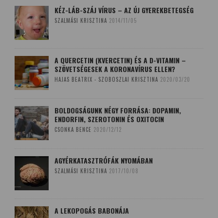
KÉZ-LÁB-SZÁJ VÍRUS – AZ ÚJ GYEREKBETEGSÉG
SZALMÁSI KRISZTINA
2014/11/05
A QUERCETIN (KVERCETIN) ÉS A D-VITAMIN –
SZÖVETSÉGESEK A KORONAVÍRUS ELLEN?
HAJAS BEATRIX - SZOBOSZLAI KRISZTINA
2020/03/20
BOLDOGSÁGUNK NÉGY FORRÁSA: DOPAMIN,
ENDORFIN, SZEROTONIN ÉS OXITOCIN
CSONKA BENCE
2020/12/12
AGYÉRKATASZTRÓFÁK NYOMÁBAN
SZALMÁSI KRISZTINA
2017/10/08
A LEKOPOGÁS BABONÁJA