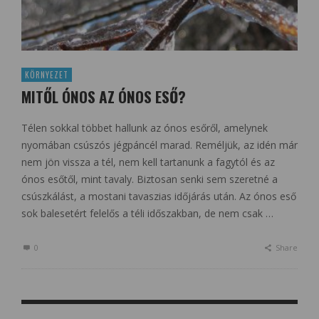
KÖRNYEZET
MITŐL ÓNOS AZ ÓNOS ESŐ?
Télen sokkal többet hallunk az ónos esőről, amelynek
nyomában csúszós jégpáncél marad. Reméljük, az idén már
nem jön vissza a tél, nem kell tartanunk a fagytól és az
ónos esőtől, mint tavaly. Biztosan senki sem szeretné a
csúszkálást, a mostani tavaszias időjárás után. Az ónos eső
sok balesetért felelős a téli időszakban, de nem csak …
0
Share