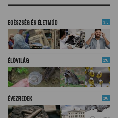
EGÉSZSÉG ÉS ÉLETMÓD
373
ÉLŐVILÁG
297
ÉVEZREDEK
207