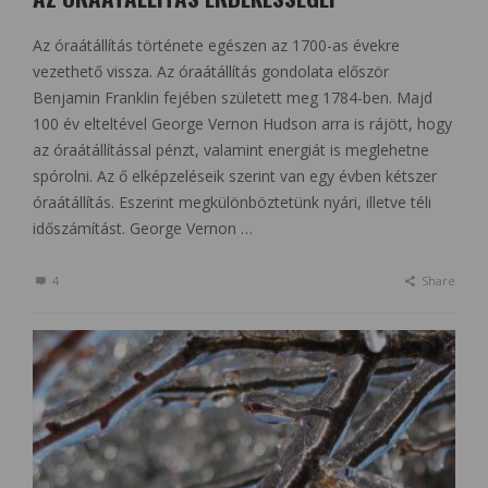
Az óraátállítás története egészen az 1700-as évekre
vezethető vissza. Az óraátállítás gondolata először
Benjamin Franklin fejében született meg 1784-ben. Majd
100 év elteltével George Vernon Hudson arra is rájött, hogy
az óraátállítással pénzt, valamint energiát is meglehetne
spórolni. Az ő elképzeléseik szerint van egy évben kétszer
óraátállítás. Eszerint megkülönböztetünk nyári, illetve téli
időszámítást. George Vernon …
4
Share