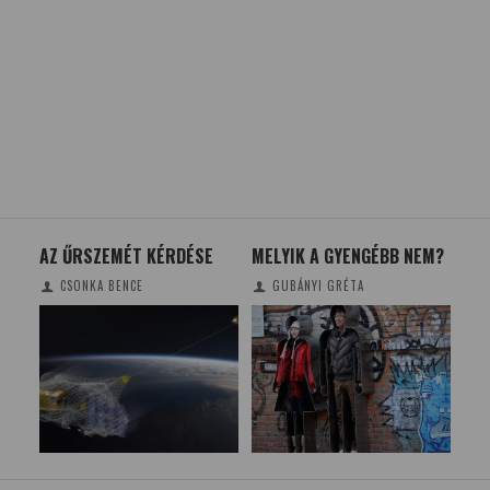
AZ ŰRSZEMÉT KÉRDÉSE
MELYIK A GYENGÉBB NEM?
HÁ
NY
CSONKA BENCE
GUBÁNYI GRÉTA
TÁ