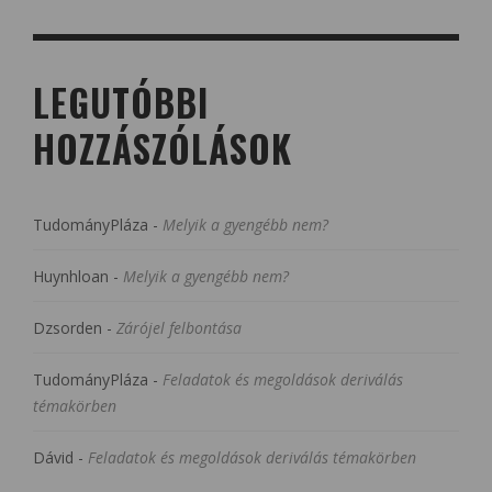
LEGUTÓBBI
HOZZÁSZÓLÁSOK
TudományPláza
-
Melyik a gyengébb nem?
Huynhloan
-
Melyik a gyengébb nem?
Dzsorden
-
Zárójel felbontása
TudományPláza
-
Feladatok és megoldások deriválás
témakörben
Dávid
-
Feladatok és megoldások deriválás témakörben