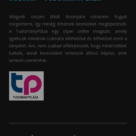
Világunk összes titkát bizonyára sohasem fogjuk
megismerni, így mindig érhetnek bennünket meglepetések.
A
TudományPláza
egy olyan online magazin, amely
igyekszik mindenki számára elérhetővé és érthetővé tenni a
tényeket. Ám, nem szabad elfelejtenünk, hogy minél többet
tudunk, annál kevesebbet ismerünk ahhoz képest, amit
ismerni szeretnénk.