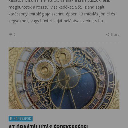
kabátos Mikulás mellett ott vannak a krampuszok, akik
megbüntetik a rosszul viselkedőket. Sőt, Izland saját
karácsonyi mitológiája szerint, éppen 13 mikulás jön el és
kegyelmez, vagy büntet saját belátása szerint, s ha …
0
Share
MINDENNAPOK
AZ ÓRAÁTÁLLÍTÁS ÉRDEKESSÉGEI