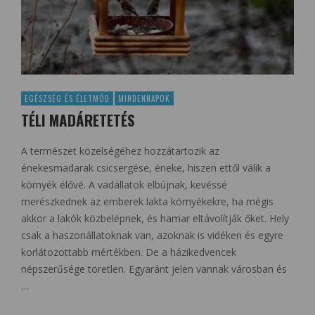
EGÉSZSÉG ÉS ÉLETMÓD
MINDENNAPOK
TÉLI MADÁRETETÉS
A természet közelségéhez hozzátartozik az
énekesmadarak csicsergése, éneke, hiszen ettől válik a
környék élővé. A vadállatok elbújnak, kevéssé
merészkednek az emberek lakta környékekre, ha mégis
akkor a lakók közbelépnek, és hamar eltávolítják őket. Hely
csak a haszonállatoknak van, azoknak is vidéken és egyre
korlátozottabb mértékben. De a házikedvencek
népszerűsége töretlen. Egyaránt jelen vannak városban és
…