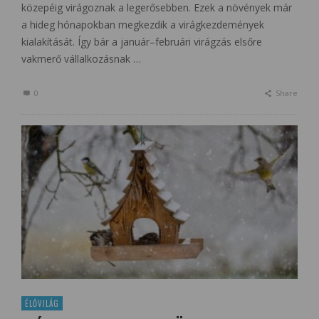
közepéig virágoznak a legerősebben. Ezek a növények már
a hideg hónapokban megkezdik a virágkezdemények
kialakítását. Így bár a január–februári virágzás elsőre
vakmerő vállalkozásnak …
0
Share
ÉLŐVILÁG