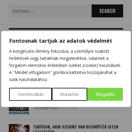
Search
for:
Fontosnak tartjuk az adatok védelmét
LEGTÖBB HOZZÁSZÓLÁS
A böngészési élmény fokozása, a személyre szabott
hirdetések vagy tartalmak megjelenítése, valamint a
forgalom elemzése érdekében sütiket (cookie) használunk.
ALGEBRA FELADATOK
A "Mindet elfogadom" gombra kattintva hozzájárulhat a
TUDOMÁNYPLÁZA
2017/05/23
sütik használatához.
Testreszabás
Elutasítás
Elfogadás
FELADATOK ÉS MEGOLDÁSOK DERIVÁLÁS
TÉMAKÖRBEN
TUDOMÁNYPLÁZA
2017/05/07
TUDÓSOK, AKIK SZERINT VAN BIZONYÍTÉK ISTEN
LÉTEZÉSÉRE