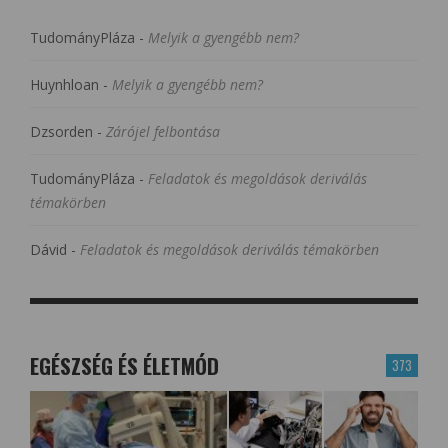
TudományPláza
-
Melyik a gyengébb nem?
Huynhloan
-
Melyik a gyengébb nem?
Dzsorden
-
Zárójel felbontása
TudományPláza
-
Feladatok és megoldások deriválás
témakörben
Dávid
-
Feladatok és megoldások deriválás témakörben
EGÉSZSÉG ÉS ÉLETMÓD
373