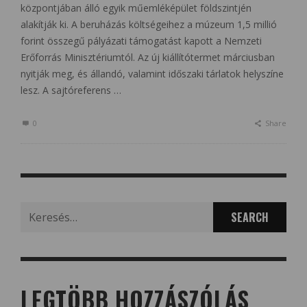
központjában álló egyik műemléképület földszintjén
alakítják ki. A beruházás költségeihez a múzeum 1,5 millió
forint összegű pályázati támogatást kapott a Nemzeti
Erőforrás Minisztériumtól. Az új kiállítótermet márciusban
nyitják meg, és állandó, valamint időszaki tárlatok helyszíne
lesz. A sajtóreferens …
0
Share
Search
for:
LEGTÖBB HOZZÁSZÓLÁS