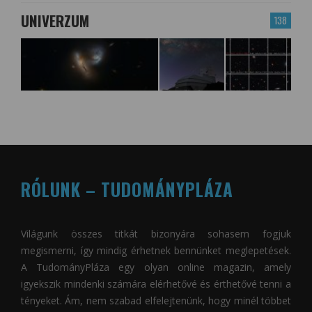
UNIVERZUM
138
RÓLUNK – TUDOMÁNYPLÁZA
Világunk összes titkát bizonyára sohasem fogjuk
megismerni, így mindig érhetnek bennünket meglepetések.
A
TudományPláza
egy olyan online magazin, amely
igyekszik mindenki számára elérhetővé és érthetővé tenni a
tényeket. Ám, nem szabad elfelejtenünk, hogy minél többet