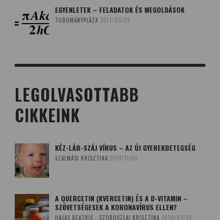
EGYENLETEK – FELADATOK ÉS MEGOLDÁSOK
TUDOMÁNYPLÁZA
2017/05/05
LEGOLVASOTTABB
CIKKEINK
KÉZ-LÁB-SZÁJ VÍRUS – AZ ÚJ GYEREKBETEGSÉG
SZALMÁSI KRISZTINA
2014/11/05
A QUERCETIN (KVERCETIN) ÉS A D-VITAMIN –
SZÖVETSÉGESEK A KORONAVÍRUS ELLEN?
HAJAS BEATRIX - SZOBOSZLAI KRISZTINA
2020/03/20