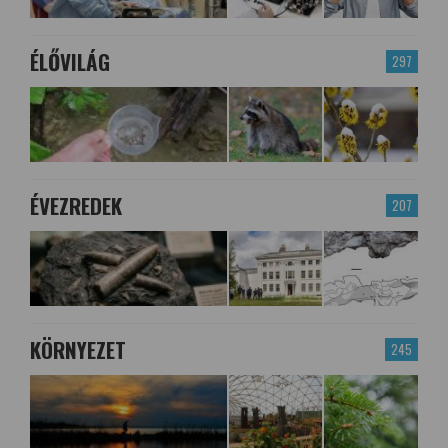
ÉLŐVILÁG
297
ÉVEZREDEK
207
KÖRNYEZET
245