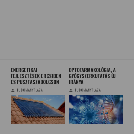
TAK
ENERGETIKAI
OPTOFARMAKOLÓGIA, A
VÍ
FEJLESZTÉSEK ERCSIBEN
GYÓGYSZERKUTATÁS ÚJ
OP
ÉS PUSZTASZABOLCSON
IRÁNYA
ÉR
TUDOMÁNYPLÁZA
TUDOMÁNYPLÁZA