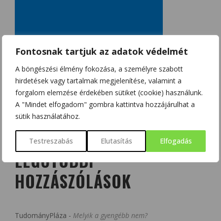
Fontosnak tartjuk az adatok védelmét
A böngészési élmény fokozása, a személyre szabott
hirdetések vagy tartalmak megjelenítése, valamint a
forgalom elemzése érdekében sütiket (cookie) használunk.
A "Mindet elfogadom" gombra kattintva hozzájárulhat a
sütik használatához.
Testreszabás
Elutasítás
Elfogadás
LEGUTÓBBI
HOZZÁSZÓLÁSOK
TudományPláza
-
Melyik a gyengébb nem?