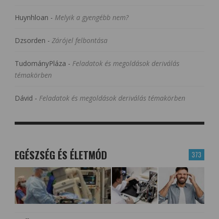
Huynhloan
-
Melyik a gyengébb nem?
Dzsorden
-
Zárójel felbontása
TudományPláza
-
Feladatok és megoldások deriválás
témakörben
Dávid
-
Feladatok és megoldások deriválás témakörben
EGÉSZSÉG ÉS ÉLETMÓD
373