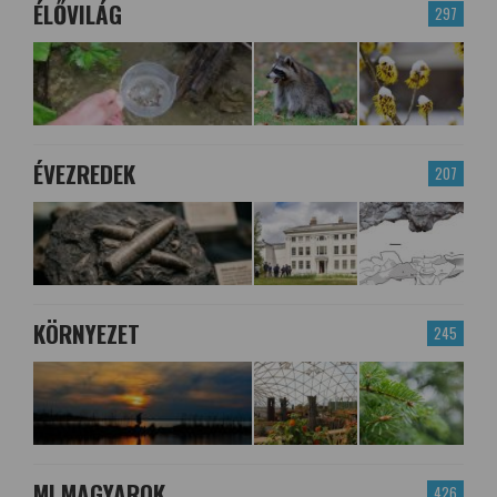
ÉLŐVILÁG
297
ÉVEZREDEK
207
KÖRNYEZET
245
MI MAGYAROK
426