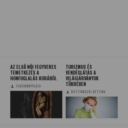
AZ ELSŐ NŐI FEGYVERES
TURIZMUS ÉS
A 
TEMETKEZÉS A
VENDÉGLÁTÁS A
HONFOGLALÁS KORÁBÓL
VILÁGJÁRVÁNYOK
TÜKRÉBEN
TUDOMÁNYPLÁZA
BOTTYÁNSZKI BETTINA