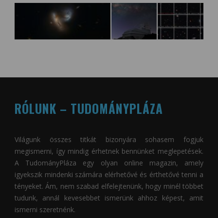
RÓLUNK – TUDOMÁNYPLÁZA
Világunk összes titkát bizonyára sohasem fogjuk
megismerni, így mindig érhetnek bennünket meglepetések.
A
TudományPláza
egy olyan online magazin, amely
igyekszik mindenki számára elérhetővé és érthetővé tenni a
tényeket. Ám, nem szabad elfelejtenünk, hogy minél többet
tudunk, annál kevesebbet ismerünk ahhoz képest, amit
ismerni szeretnénk.