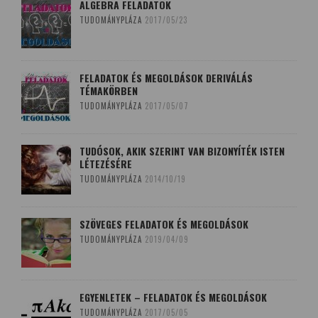
ALGEBRA FELADATOK
TUDOMÁNYPLÁZA
2017/05/23
FELADATOK ÉS MEGOLDÁSOK DERIVÁLÁS
TÉMAKÖRBEN
TUDOMÁNYPLÁZA
2017/05/07
TUDÓSOK, AKIK SZERINT VAN BIZONYÍTÉK ISTEN
LÉTEZÉSÉRE
TUDOMÁNYPLÁZA
2014/10/19
SZÖVEGES FELADATOK ÉS MEGOLDÁSOK
TUDOMÁNYPLÁZA
2019/04/09
EGYENLETEK – FELADATOK ÉS MEGOLDÁSOK
TUDOMÁNYPLÁZA
2017/05/05