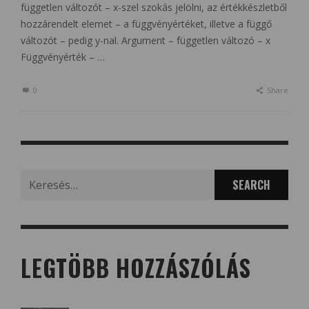
független változót – x-szel szokás jelölni, az értékkészletből
hozzárendelt elemet – a függvényértéket, illetve a függő
változót – pedig y-nal. Argument – független változó – x
Függvényérték – …
0
Share
Search
for:
LEGTÖBB HOZZÁSZÓLÁS