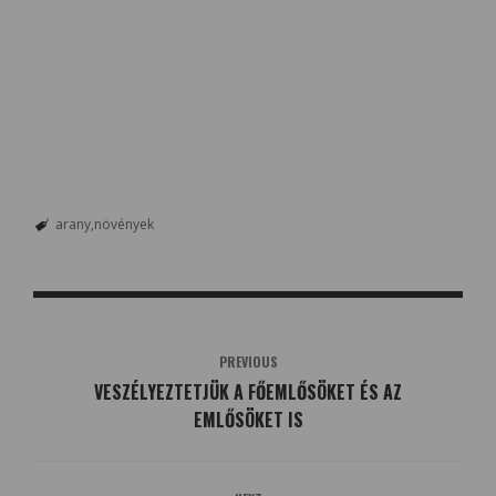
arany
növények
PREVIOUS
VESZÉLYEZTETJÜK A FŐEMLŐSÖKET ÉS AZ
EMLŐSÖKET IS