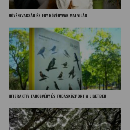
NÖVÉNYVAKSÁG ÉS EGY NÖVÉNYVAK MAI VILÁG
INTERAKTÍV TANÖSVÉNY ÉS TUDÁSKÖZPONT A LIGETBEN