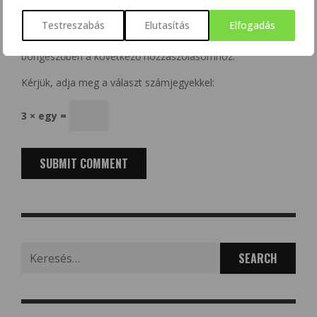
Testreszabás
Elutasítás
Elfogadás
A nevem, e-mail címem, és weboldalcímem mentése a
böngészőben a következő hozzászólásomhoz.
Kérjük, adja meg a választ számjegyekkel:
3 × egy =
Search
for: