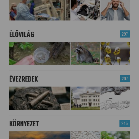
ÉLŐVILÁG
297
ÉVEZREDEK
207
KÖRNYEZET
245