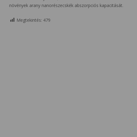
növények arany nanorészecskék abszorpciós kapacitását.
Megtekintés:
479