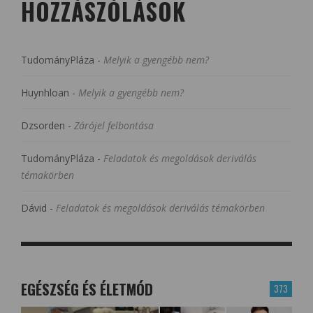
HOZZÁSZÓLÁSOK
TudományPláza
-
Melyik a gyengébb nem?
Huynhloan
-
Melyik a gyengébb nem?
Dzsorden
-
Zárójel felbontása
TudományPláza
-
Feladatok és megoldások deriválás
témakörben
Dávid
-
Feladatok és megoldások deriválás témakörben
EGÉSZSÉG ÉS ÉLETMÓD
373