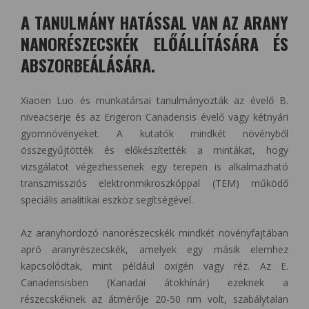
A TANULMÁNY HATÁSSAL VAN AZ ARANY
NANORÉSZECSKÉK ELŐÁLLÍTÁSÁRA ÉS
ABSZORBEÁLÁSÁRA.
Xiaoen Luo és munkatársai tanulmányozták az évelő B.
niveacserje és az Erigeron Canadensis évelő vagy kétnyári
gyomnövényeket. A kutatók mindkét növényből
összegyűjtötték és előkészítették a mintákat, hogy
vizsgálatot végezhessenek egy terepen is alkalmazható
transzmissziós elektronmikroszkóppal (TEM) működő
speciális analitikai eszköz segítségével.
Az aranyhordozó nanorészecskék mindkét növényfajtában
apró aranyrészecskék, amelyek egy másik elemhez
kapcsolódtak, mint például oxigén vagy réz. Az E.
Canadensisben (Kanadai átokhínár) ezeknek a
részecskéknek az átmérője 20-50 nm volt, szabálytalan