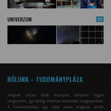
UNIVERZUM
138
RÓLUNK – TUDOMÁNYPLÁZA
Világunk összes titkát bizonyára sohasem fogjuk
megismerni, így mindig érhetnek bennünket meglepetések.
A
TudományPláza
egy olyan online magazin, amely