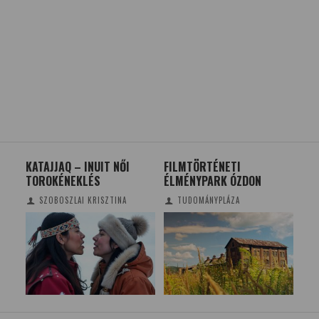
KATAJJAQ – INUIT NŐI
FILMTÖRTÉNETI
A 
TOROKÉNEKLÉS
ÉLMÉNYPARK ÓZDON
TIT
MA
SZOBOSZLAI KRISZTINA
TUDOMÁNYPLÁZA