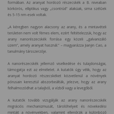
formában. Az aranyat hordozó részecskék a B. niveaban
körkörös, elliptikus vagy „csontrúd” alakúak, sima szélűek
és 5-15 nm-esek voltak.
„A kéregben nagyon alacsony az arany, és a mintavételi
területen nem volt fémes elem, ezért feltételezzük, hogy az
arany nanorészecskék forrása egy közeli „galvanizáló
üzem”, amely aranyat használ.” – magyarázza Jianjin Cao, a
tanulmány társszerzője.
A nanorészecskék jellemző viselkedése és tulajdonságai,
támogatja ezt az elméletet. A kutatók úgy vélik, hogy az
aranyat hordozó részecskéket közvetlenül a növények
pórusain keresztül abszorbeálták, jelezve, hogy az arany
felhalmozódhat a talajból, a vízből vagy a levegőből.
A kutatók tovább vizsgálják az arany nanorészecskék
migrációs mechanizmusát, tárolóhelyeit és növekedési
mintáit a növényekben, valamint ellenőrzik a különböző