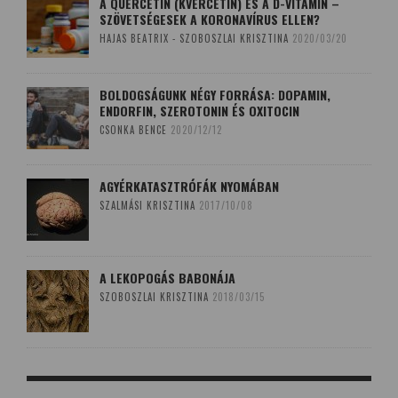
A QUERCETIN (KVERCETIN) ÉS A D-VITAMIN –
SZÖVETSÉGESEK A KORONAVÍRUS ELLEN?
HAJAS BEATRIX - SZOBOSZLAI KRISZTINA
2020/03/20
BOLDOGSÁGUNK NÉGY FORRÁSA: DOPAMIN,
ENDORFIN, SZEROTONIN ÉS OXITOCIN
CSONKA BENCE
2020/12/12
AGYÉRKATASZTRÓFÁK NYOMÁBAN
SZALMÁSI KRISZTINA
2017/10/08
A LEKOPOGÁS BABONÁJA
SZOBOSZLAI KRISZTINA
2018/03/15