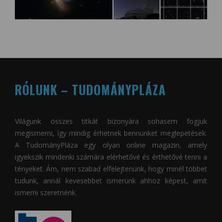
RÓLUNK – TUDOMÁNYPLÁZA
Világunk összes titkát bizonyára sohasem fogjuk
megismerni, így mindig érhetnek bennünket meglepetések.
A
TudományPláza
egy olyan online magazin, amely
igyekszik mindenki számára elérhetővé és érthetővé tenni a
tényeket. Ám, nem szabad elfelejtenünk, hogy minél többet
tudunk, annál kevesebbet ismerünk ahhoz képest, amit
ismerni szeretnénk.