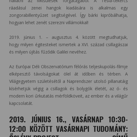
hallatni az ívkisülések forgatagából. A Tesla-tekercs
ráadásul zenei hangok kiadására is alkalmas egy
zongorabillentyűzet segítségével. Így bárki kipróbálhatja,
hogyan lehet zenét szerezni villámokkal!
2019. június 1. – augusztus 4. között megtudhatjuk,
hogy milyen égitesteket ismertek a XVI. század csillagászai
és milyen újítás fűződik Galilei nevéhez.
Az Európai Déli Obszervatórium félórás teljeskupolás-filmje
elképesztő távolságokat ölel át időben és térben. A
Világegyetem születésétől a Naprendszer utolsó pillanatáig
kísérhetjük végig a csillagok és bolygók életét, az ó- és
modern kori űrkutatás mérföldköveit, az ember és a világűr
kapcsolatát.
2019. JÚNIUS 16., VASÁRNAP 10:30-
12:00 KÖZÖTT VASÁRNAPI TUDOMÁNY: