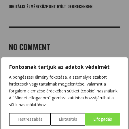
DIGITÁLIS ÉLMÉNYKÖZPONT NYÍLT DEBRECENBEN
NO COMMENT
LEAVE A REPLY
Fontosnak tartjuk az adatok védelmét
Az e-mail címet nem tesszük közzé.
A kötelező mezőket
*
A böngészési élmény fokozása, a személyre szabott
karakterrel jelöltük
hirdetések vagy tartalmak megjelenítése, valamint a
forgalom elemzése érdekében sütiket (cookie) használunk.
A "Mindet elfogadom" gombra kattintva hozzájárulhat a
sütik használatához.
Testreszabás
Elutasítás
Elfogadás