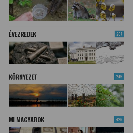
ÉVEZREDEK
207
KÖRNYEZET
245
MI MAGYAROK
426