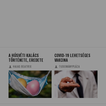
A HÚSVÉTI KALÁCS
COVID-19 LEHETSÉGES
ITT
TÖRTÉNETE, EREDETE
VAKCINA
ME
INT
HAJAS BEATRIX
TUDOMÁNYPLÁZA
AZ
MI-