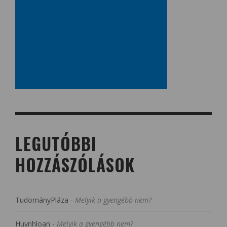
LEGUTÓBBI
HOZZÁSZÓLÁSOK
TudományPláza
-
Melyik a gyengébb nem?
Huynhloan
-
Melyik a gyengébb nem?