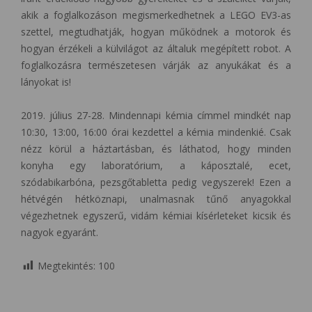
akik a foglalkozáson megismerkedhetnek a LEGO EV3-as
szettel, megtudhatják, hogyan működnek a motorok és
hogyan érzékeli a külvilágot az általuk megépített robot. A
foglalkozásra természetesen várják az anyukákat és a
lányokat is!
2019. július 27-28. Mindennapi kémia címmel mindkét nap
10:30, 13:00, 16:00 órai kezdettel a kémia mindenkié. Csak
nézz körül a háztartásban, és láthatod, hogy minden
konyha egy laboratórium, a káposztalé, ecet,
szódabikarbóna, pezsgőtabletta pedig vegyszerek! Ezen a
hétvégén hétköznapi, unalmasnak tűnő anyagokkal
végezhetnek egyszerű, vidám kémiai kísérleteket kicsik és
nagyok egyaránt.
Megtekintés:
100