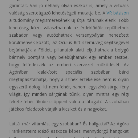
garantált. Van jó néhány olyan eszköz is, amely a virtuális
valóság szerteágazó lehetőségeit mutatja be. A
VR bázison
a tudomány megismerésének új útjai tárulnak elénk. Több
lehetőség közül választhatnak az érdeklődők: repülhetnek
szabadon vagy autózhatnak versenypályán nehezített
körülmények között, az Oculus Rift szemüveg segítségével
bejárhatják a Földet, pillanatok alatt eljuthatnak a bolygó
bármely pontjára vagy belebújhatnak egy emberi testbe,
hogy felfedezzék az emberi szervezet működését. Az
Agórában kialakított speciális szobában bárki
megtapasztalhatja, hogy a színek érzékelése nem is olyan
egyszerű dolog. Itt nem fehér, hanem egyszínű sárga fény
világít, így minden sárgának tűnik, olyan mintha egy régi
fekete-fehér filmbe csöppent volna a látogató. A szobában
játékos feladatok várják a kicsiket és a nagyokat.
Láttál már villámlást egy szobában? És hallgattál? Az Agóra
Frankensteint idéző eszköze képes mennydörgő hangokat