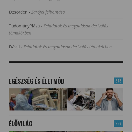
Dzsorden
-
Zárójel felbontása
TudományPláza
-
Feladatok és megoldások deriválás
témakörben
Dávid
-
Feladatok és megoldások deriválás témakörben
EGÉSZSÉG ÉS ÉLETMÓD
373
ÉLŐVILÁG
297