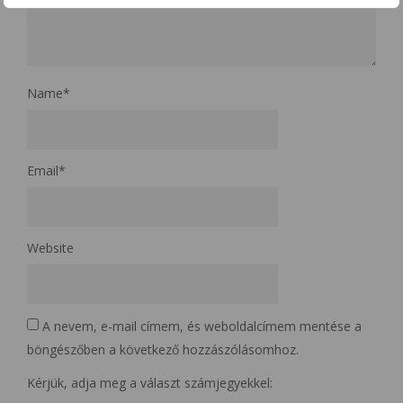
Name
*
Email
*
Website
A nevem, e-mail címem, és weboldalcímem mentése a
böngészőben a következő hozzászólásomhoz.
Kérjük, adja meg a választ számjegyekkel: