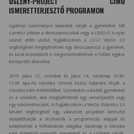
ŐSLÉNY-PROJECT CÍMŰ
ISMERETTERJESZTŐ PROGRAMON
izgalmas tudományos kalandok várják a gyerekeket. Mit
szeretsz jobban a dinoszauruszokat vagy a LEGO-t? A nyári
szünet előtti utolsó foglalkozáson a
LEGO
WeDo 2.0
segítségével megépíthetnek egy dinoszauruszt a gyerekek,
és kicsit közelebbről is megismerkedhetnek a Földet egykor
benépesítő állatokkal.
2019. július 13., szombat és július 14., vasárnap 10:30-
11:30 Apa-fia robotika címmel közös kalandra hívják a
robotika iránt érdeklődőket. Szombaton a kisebb gyerekeket
és a szüleiket, akik megépíthetnek egy versenyautót vagy
egy robotméhecskét. A foglalkozáson a WeDo Robotics 2.0
készlet segítségével egy választott projekten keresztül
elsajátíthatják a résztvevők a programozás alapjait és
beléphetnek a felfedezések világába. Vasárnap a robotika
iránt érdeklődő nagyobb gyerekeket és a szüleiket várják,