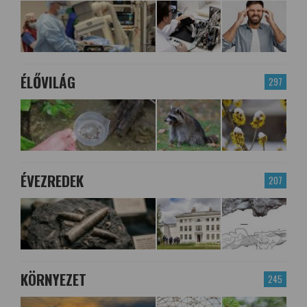
ÉLŐVILÁG
297
ÉVEZREDEK
207
KÖRNYEZET
245