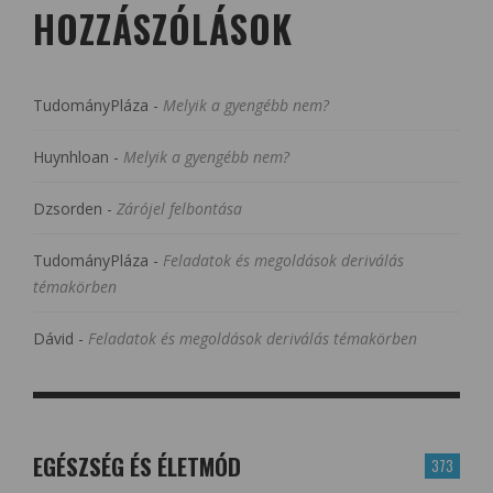
HOZZÁSZÓLÁSOK
TudományPláza
-
Melyik a gyengébb nem?
Huynhloan
-
Melyik a gyengébb nem?
Dzsorden
-
Zárójel felbontása
TudományPláza
-
Feladatok és megoldások deriválás
témakörben
Dávid
-
Feladatok és megoldások deriválás témakörben
EGÉSZSÉG ÉS ÉLETMÓD
373