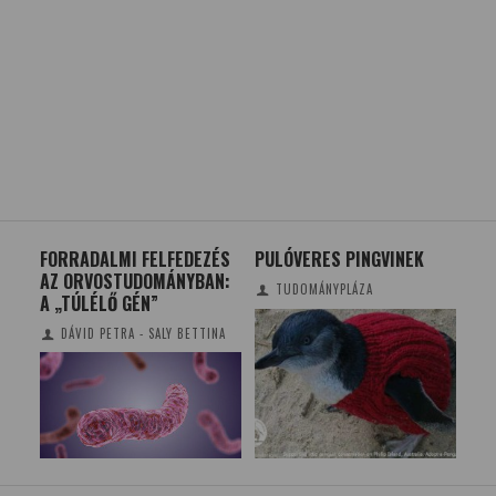
FORRADALMI FELFEDEZÉS
PULÓVERES PINGVINEK
A 
AZ ORVOSTUDOMÁNYBAN:
EM
TUDOMÁNYPLÁZA
A „TÚLÉLŐ GÉN”
DÁVID PETRA - SALY BETTINA