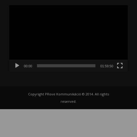
Videólejátszó
00:00
01:59:50
Copyright PRove Kommunikáció © 2014. All rights
reserved.