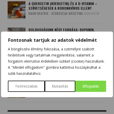
A QUERCETIN (KVERCETIN) ÉS A D-VITAMIN –
SZÖVETSÉGESEK A KORONAVÍRUS ELLEN?
HAJAS BEATRIX - SZOBOSZLAI KRISZTINA
2020/03/20
BOLDOGSÁGUNK NÉGY FORRÁSA: DOPAMIN,
ENDORFIN, SZEROTONIN ÉS OXITOCIN
Fontosnak tartjuk az adatok védelmét
CSONKA BENCE
2020/12/12
A böngészési élmény fokozása, a személyre szabott
hirdetések vagy tartalmak megjelenítése, valamint a
AGYÉRKATASZTRÓFÁK NYOMÁBAN
forgalom elemzése érdekében sütiket (cookie) használunk.
SZALMÁSI KRISZTINA
2017/10/08
A "Mindet elfogadom" gombra kattintva hozzájárulhat a
sütik használatához.
A LEKOPOGÁS BABONÁJA
Testreszabás
Elutasítás
Elfogadás
SZOBOSZLAI KRISZTINA
2018/03/15