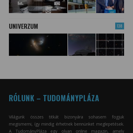
UNIVERZUM
138
RÓLUNK – TUDOMÁNYPLÁZA
Világunk összes titkát bizonyára sohasem fogjuk
megismerni, így mindig érhetnek bennünket meglepetések.
A
TudományPláza
egy olyan online magazin, amely