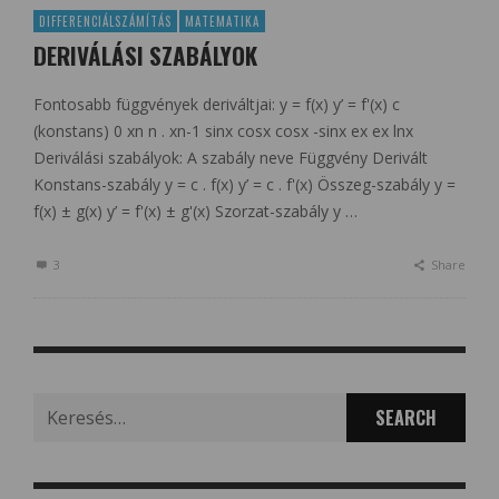
DIFFERENCIÁLSZÁMÍTÁS
MATEMATIKA
DERIVÁLÁSI SZABÁLYOK
Fontosabb függvények deriváltjai: y = f(x) y’ = f'(x) c
(konstans) 0 xn n . xn-1 sinx cosx cosx -sinx ex ex lnx
Deriválási szabályok: A szabály neve Függvény Derivált
Konstans-szabály y = c . f(x) y’ = c . f'(x) Összeg-szabály y =
f(x) ± g(x) y’ = f'(x) ± g'(x) Szorzat-szabály y …
3
Share
Search
for: