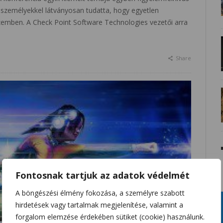
ánszemélyekkel látványosan tudatta, hogy egyetlen
emben. A Check Point Software Technologies vezetői arra
Share
Fontosnak tartjuk az adatok védelmét
A böngészési élmény fokozása, a személyre szabott
hirdetések vagy tartalmak megjelenítése, valamint a
forgalom elemzése érdekében sütiket (cookie) használunk.