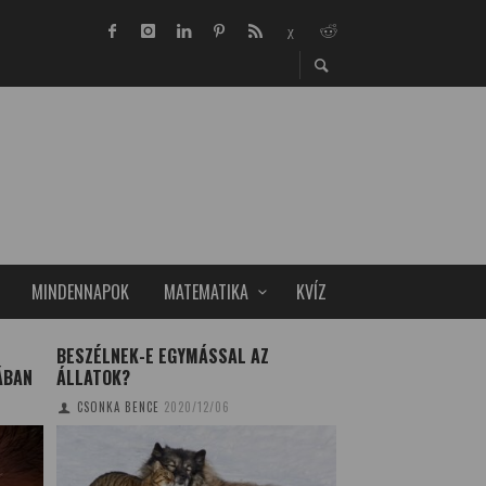
MINDENNAPOK
MATEMATIKA
KVÍZ
BESZÉLNEK-E EGYMÁSSAL AZ
EGY POLGÁR VALL
ÁBAN
ÁLLATOK?
SZOBOSZLAI KRISZT
CSONKA BENCE
2020/12/06