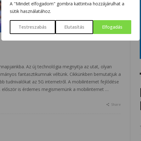
A "Mindet elfogadom" gombra kattintva hozzájárulhat a
sütik használatához.
Testreszabás
Elutasítás
Elfogadás
napjainkba. Az új technológia megnyitja az utat, olyan
udományos fantasztikumnak véltünk. Cikkünkben bemutatjuk a
bb tudnivalókat az 5G internetről. A mobilinternet fejlődése
t, először is érdemes megismernünk a mobilinternet …
Share