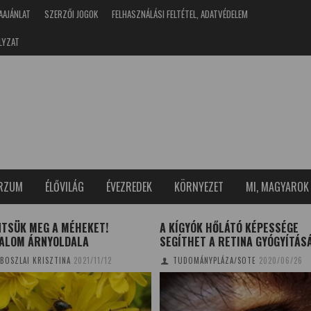
AAJÁNLAT
SZERZŐI JOGOK
FELHASZNÁLÁSI FELTÉTEL, ADATVÉDELEM
LYZAT
ERZUM
ÉLŐVILÁG
ÉVEZREDEK
KÖRNYEZET
MI, MAGYAROK
NTSÜK MEG A MÉHEKET!
A KÍGYÓK HŐLÁTÓ KÉPESSÉGE
ALOM ÁRNYOLDALA
SEGÍTHET A RETINA GYÓGYÍTÁS
BOSZLAI KRISZTINA
2021/11/12
TUDOMÁNYPLÁZA/SOTE
2020/06/26