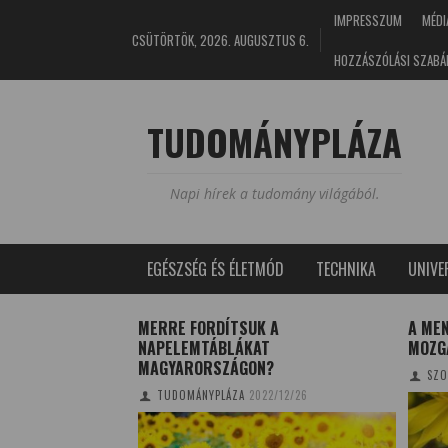
IMPRESSZUM
MÉDI
CSÜTÖRTÖK, 2026. AUGUSZTUS 6.
HOZZÁSZÓLÁSI SZABÁ
TUDOMÁNYPLÁZA
Napi hírek a tudomány világából.
EGÉSZSÉG ÉS ÉLETMÓD
TECHNIKA
UNIV
K NAPJA
MERRE FORDÍTSUK A
A ME
NAPELEMTÁBLÁKAT
MOZG
ZSÓFIA
2016/06/13
MAGYARORSZÁGON?
SZO
TUDOMÁNYPLÁZA
2022/12/26