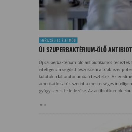
EGÉSZSÉG ÉS ÉLETMÓD
ÚJ SZUPERBAKTÉRIUM-ÖLŐ ANTIBIO
Új szuperbaktérium-ölő antibiotikumot fedeztek f
intelligencia segített leszűkíteni a több ezer pot
kutatók a laboratóriumban teszteltek. Az eredmén
amerikai kutatók szerint a mesterséges intelligen
gyógyszerek felfedezése. Az antibiotikumok elpu
0