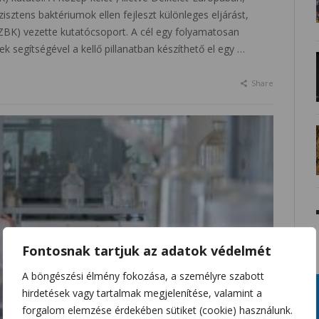
isztens baktériumok ellen fejleszt különleges eljárást,
 SZBK) vezette kutatócsoport. A cél egy folyamatosan
k segítségével a kellő pillanatban készíthető el egy …
Share
Fontosnak tartjuk az adatok védelmét
A böngészési élmény fokozása, a személyre szabott
hirdetések vagy tartalmak megjelenítése, valamint a
forgalom elemzése érdekében sütiket (cookie) használunk.