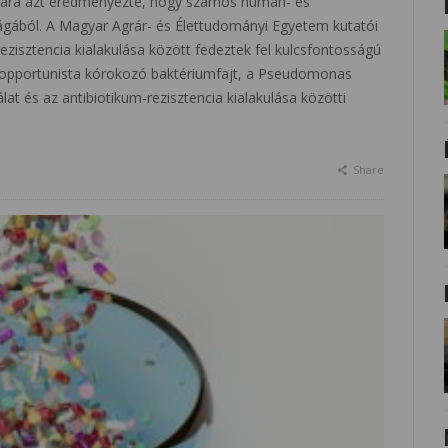
e mára azt eredményezte, hogy számos humán- és
ságából. A Magyar Agrár- és Élettudományi Egyetem kutatói
zisztencia kialakulása között fedeztek fel kulcsfontosságú
b opportunista kórokozó baktériumfajt, a Pseudomonas
at és az antibiotikum-rezisztencia kialakulása közötti
Share