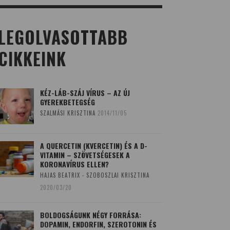
LEGOLVASOTTABB
CIKKEINK
KÉZ-LÁB-SZÁJ VÍRUS – AZ ÚJ
GYEREKBETEGSÉG
SZALMÁSI KRISZTINA
2014/11/05
A QUERCETIN (KVERCETIN) ÉS A D-
VITAMIN – SZÖVETSÉGESEK A
KORONAVÍRUS ELLEN?
HAJAS BEATRIX - SZOBOSZLAI KRISZTINA
2020/03/20
BOLDOGSÁGUNK NÉGY FORRÁSA:
DOPAMIN, ENDORFIN, SZEROTONIN ÉS