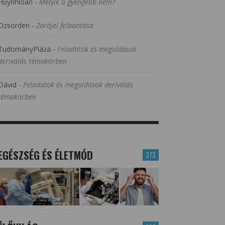
Huynhloan
-
Melyik a gyengébb nem?
Dzsorden
-
Zárójel felbontása
TudományPláza
-
Feladatok és megoldások
deriválás témakörben
Dávid
-
Feladatok és megoldások deriválás
témakörben
EGÉSZSÉG ÉS ÉLETMÓD
373