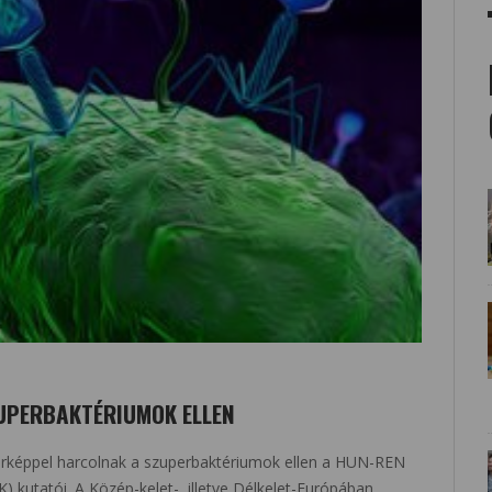
UPERBAKTÉRIUMOK ELLEN
 térképpel harcolnak a szuperbaktériumok ellen a HUN-REN
kutatói. A Közép-kelet-, illetve Délkelet-Európában,