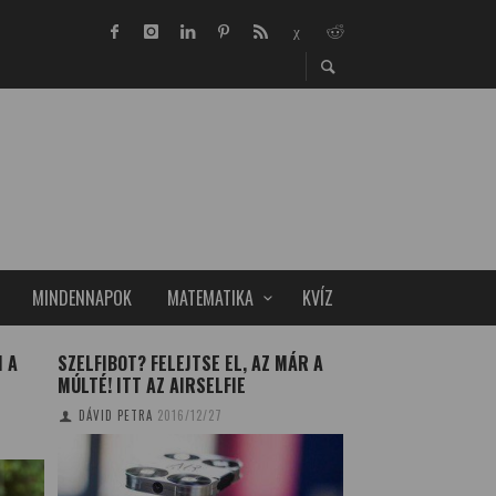
MINDENNAPOK
MATEMATIKA
KVÍZ
 A
SZELFIBOT? FELEJTSE EL, AZ MÁR A
TERÜLETSZÁMÍTÁ
MÚLTÉ! ITT AZ AIRSELFIE
SZOBOSZLAI RÉKA
2
DÁVID PETRA
2016/12/27