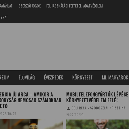
AAJÁNLAT
SZERZŐI JOGOK
FELHASZNÁLÁSI FELTÉTEL, ADATVÉDELEM
LYZAT
ERZUM
ÉLŐVILÁG
ÉVEZREDEK
KÖRNYEZET
MI, MAGYAROK
ERGIA ÚJ ARCA – AMIKOR A
MOBILTELEFONGYÁRTÓK LÉPÉSEI
KONYSÁG NEMCSAK SZÁMOKBAN
KÖRNYEZETVÉDELEM FELÉ!
ETŐ
DELI RÉKA - SZOBOSZLAI KRISZTINA
2025/10/25
2022/03/20