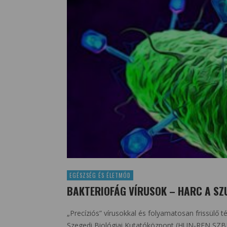
EGÉSZSÉG ÉS ÉLETMÓD
BAKTERIOFÁG VÍRUSOK – HARC A SZ
„Precíziós” vírusokkal és folyamatosan frissülő
Szegedi Biológiai Kutatóközpont (HUN-REN SZBK) 