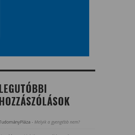
LEGUTÓBBI
HOZZÁSZÓLÁSOK
TudományPláza
-
Melyik a gyengébb nem?