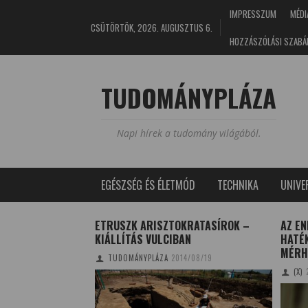
IMPRESSZUM
MÉDI
CSÜTÖRTÖK, 2026. AUGUSZTUS 6.
HOZZÁSZÓLÁSI SZABÁ
TUDOMÁNYPLÁZA
Napi hírek a tudomány világából.
EGÉSZSÉG ÉS ÉLETMÓD
TECHNIKA
UNIV
ÁT FEDEZTEK FEL
ETRUSZK ARISZTOKRATASÍROK –
AZ EN
ERDŐIBEN
KIÁLLÍTÁS VULCIBAN
HATÉ
MÉRH
I
2017/02/13
TUDOMÁNYPLÁZA
2014/08/19
(X)