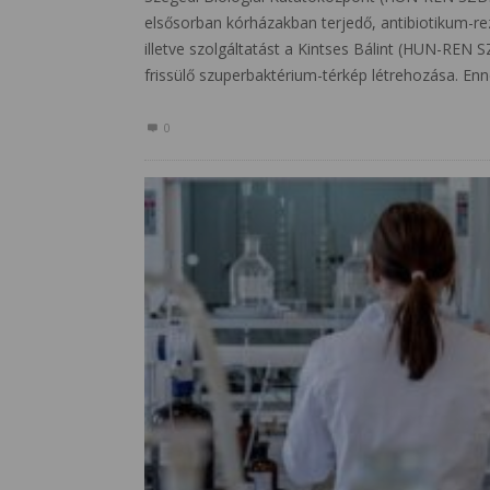
elsősorban kórházakban terjedő, antibiotikum-rez
illetve szolgáltatást a Kintses Bálint (HUN-REN
frissülő szuperbaktérium-térkép létrehozása. Enne
0