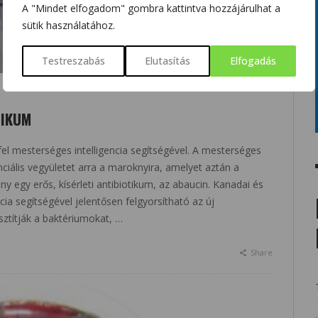
A "Mindet elfogadom" gombra kattintva hozzájárulhat a
sütik használatához.
Testreszabás
Elutasítás
Elfogadás
TIKUM
el mesterséges intelligencia segítségével. A mesterséges
enciális vegyületet arra a maroknyira, amelyet aztán a
y egy erős, kísérleti antibiotikum, az abaucin. Kanadai és
cia segítségével jelentősen felgyorsítható az új
sztítják a baktériumokat, …
Share