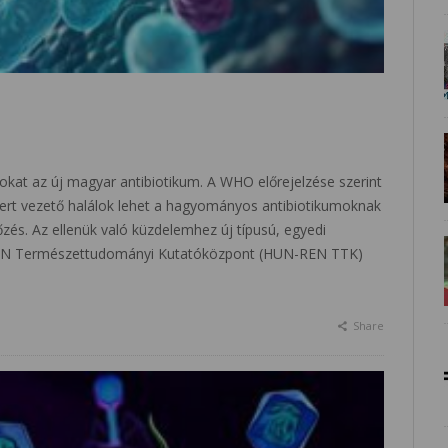
umokat az új magyar antibiotikum. A WHO előrejelzése szerint
ert vezető halálok lehet a hagyományos antibiotikumoknak
őzés. Az ellenük való küzdelemhez új típusú, egyedi
REN Természettudományi Kutatóközpont (HUN-REN TTK)
Share