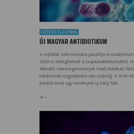
EGÉSZSÉG ÉS ÉLETMÓD
ÚJ MAGYAR ANTIBIOTIKUM
A sejtfalat szétroncsolva pusztítja el a baktéri
2050-re retteghetünk a szuperbaktériumoktól, m
ellenálló mikroorganizmusok miatt kialakuló fert
hatásmódú vegyületekre van szükség. A HUN-
kutatói most egy reményteli új irány felé …
0