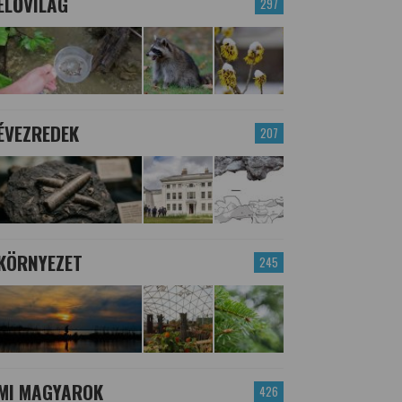
ÉLŐVILÁG
297
ÉVEZREDEK
207
KÖRNYEZET
245
MI MAGYAROK
426