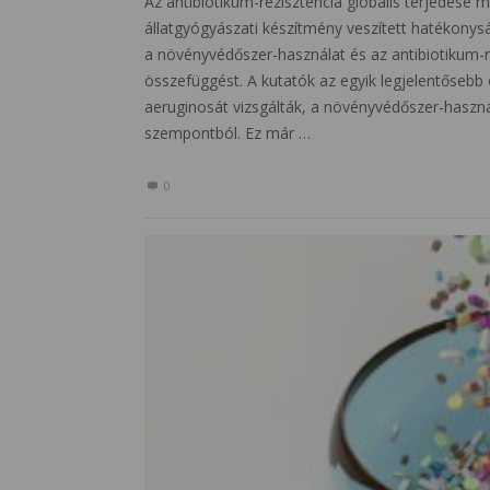
Az antibiotikum-rezisztencia globális terjedés
állatgyógyászati készítmény veszített hatékony
a növényvédőszer-használat és az antibiotikum-re
összefüggést. A kutatók az egyik legjelentőseb
aeruginosát vizsgálták, a növényvédőszer-használ
szempontból. Ez már …
0