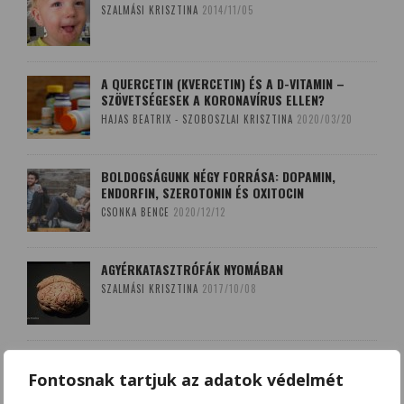
SZALMÁSI KRISZTINA
2014/11/05
A QUERCETIN (KVERCETIN) ÉS A D-VITAMIN –
SZÖVETSÉGESEK A KORONAVÍRUS ELLEN?
HAJAS BEATRIX - SZOBOSZLAI KRISZTINA
2020/03/20
BOLDOGSÁGUNK NÉGY FORRÁSA: DOPAMIN,
ENDORFIN, SZEROTONIN ÉS OXITOCIN
CSONKA BENCE
2020/12/12
AGYÉRKATASZTRÓFÁK NYOMÁBAN
SZALMÁSI KRISZTINA
2017/10/08
A LEKOPOGÁS BABONÁJA
Fontosnak tartjuk az adatok védelmét
SZOBOSZLAI KRISZTINA
2018/03/15