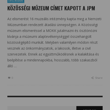
ÉVEZREDEK
KÖZÖSSÉGI MÚZEUM CÍMET KAPOTT A JPM
Az elismerést 16 muzeális intézmény kapta meg a Nemzeti
Múzeumban rendezett átadási ünnepségen. A Közösségi
múzeum elismeréssel a MOKK jutalmazni és ösztönözni
kívánja a múzeumi alaptevékenységgel összehangolt
közösségépítő munkát. Melyben valamilyen módon részt
vesznek az önkormányzatok, a lakosok, illetve a civil
szervezetek. Ennek az együttműködésnek a kialakítása és
beépítése a mindennapokba, hosszabb, több szakaszból
álló …
0
Share
Search