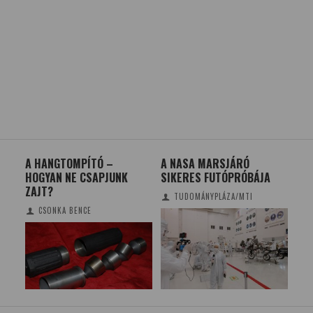
AR
A HANGTOMPÍTÓ –
A NASA MARSJÁRÓ
SZ
HOGYAN NE CSAPJUNK
SIKERES FUTÓPRÓBÁJA
ÉR
ZAJT?
TUDOMÁNYPLÁZA/MTI
CSONKA BENCE