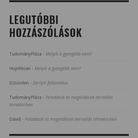
LEGUTÓBBI
HOZZÁSZÓLÁSOK
TudományPláza
-
Melyik a gyengébb nem?
Huynhloan
-
Melyik a gyengébb nem?
Dzsorden
-
Zárójel felbontása
TudományPláza
-
Feladatok és megoldások deriválás
témakörben
Dávid
-
Feladatok és megoldások deriválás témakörben