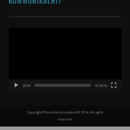
KOMMUNIKÁLNI?
Videólejátszó
00:00
01:59:50
Copyright PRove Kommunikáció © 2014. All rights
reserved.