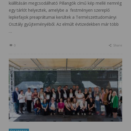
kiállításán megcsodálható Pillangók című kép mellé nemrég
egy tárlót helyeztek, amelybe a festményen szereplő
lepkefajok preaprátumai kerültek a Természettudományi
Osztály gyűjteményéből. Az elmúlt évtizedekben már több
…
0
Share