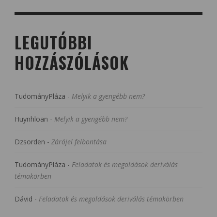
LEGUTÓBBI
HOZZÁSZÓLÁSOK
TudományPláza
-
Melyik a gyengébb nem?
Huynhloan
-
Melyik a gyengébb nem?
Dzsorden
-
Zárójel felbontása
TudományPláza
-
Feladatok és megoldások deriválás
témakörben
Dávid
-
Feladatok és megoldások deriválás témakörben