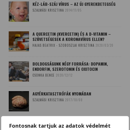
KÉZ-LÁB-SZÁJ VÍRUS – AZ ÚJ GYEREKBETEGSÉG
SZALMÁSI KRISZTINA
2014/11/05
A QUERCETIN (KVERCETIN) ÉS A D-VITAMIN –
SZÖVETSÉGESEK A KORONAVÍRUS ELLEN?
HAJAS BEATRIX - SZOBOSZLAI KRISZTINA
2020/03/20
BOLDOGSÁGUNK NÉGY FORRÁSA: DOPAMIN,
ENDORFIN, SZEROTONIN ÉS OXITOCIN
CSONKA BENCE
2020/12/12
AGYÉRKATASZTRÓFÁK NYOMÁBAN
SZALMÁSI KRISZTINA
2017/10/08
A LEKOPOGÁS BABONÁJA
Fontosnak tartjuk az adatok védelmét
SZOBOSZLAI KRISZTINA
2018/03/15