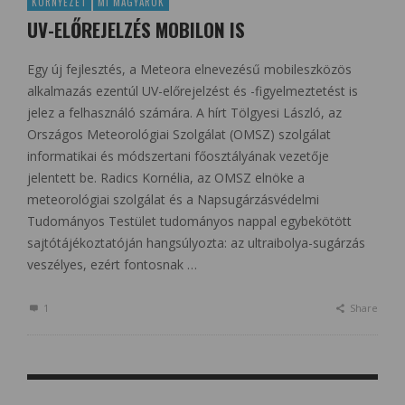
KÖRNYEZET
MI MAGYAROK
UV-ELŐREJELZÉS MOBILON IS
Egy új fejlesztés, a Meteora elnevezésű mobileszközös
alkalmazás ezentúl UV-előrejelzést és -figyelmeztetést is
jelez a felhasználó számára. A hírt Tölgyesi László, az
Országos Meteorológiai Szolgálat (OMSZ) szolgálat
informatikai és módszertani főosztályának vezetője
jelentett be. Radics Kornélia, az OMSZ elnöke a
meteorológiai szolgálat és a Napsugárzásvédelmi
Tudományos Testület tudományos nappal egybekötött
sajtótájékoztatóján hangsúlyozta: az ultraibolya-sugárzás
veszélyes, ezért fontosnak …
1
Share