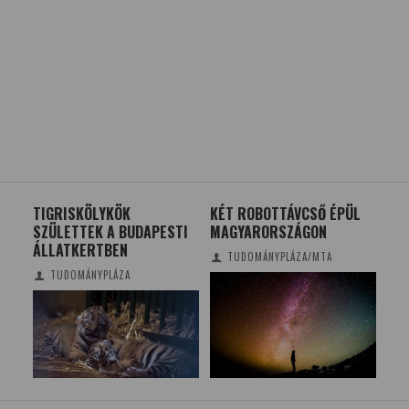
TIGRISKÖLYKÖK
KÉT ROBOTTÁVCSŐ ÉPÜL
A G
NK
SZÜLETTEK A BUDAPESTI
MAGYARORSZÁGON
LÉ
T
ÁLLATKERTBEN
SE
TUDOMÁNYPLÁZA/MTA
TUDOMÁNYPLÁZA