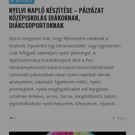
MI MAGYAROK
NYELVI NAPLÓ KÉSZÍTÉSE – PÁLYÁZAT
KÖZÉPISKOLÁS DIÁKOKNAK,
DIÁKCSOPORTOKNAK
Biztos megesett már, hogy félreértette valakinek a
közlését, kijavította egy társa beszédét, vagy egyszerűen
csak felfigyelt valamilyen nyelvi jelenségre. A
Nyelvtudományi Kutatóközpont által a PeLi
Oktatásnyelvészeti Kutatócsoport közreműködésével
szervezett pályázatban olyan nyelvi naplókat várnak,
amelyekben, valamiért figyelemre méltó, nyelvi
jelenségeket, nyelvi megfigyeléseket kell lejegyezni.
Lehetnek érdekes, vicces, furcsa, megdöbbentő, bántó,
elgondolkodtató nyelvi helyzetek, kifejezések, olyanok …
0
Share