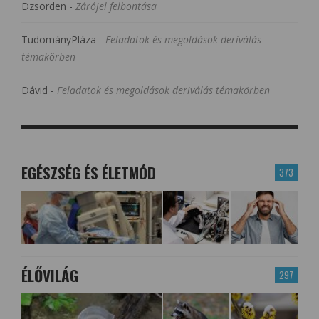
Dzsorden
-
Zárójel felbontása
TudományPláza
-
Feladatok és megoldások deriválás
témakörben
Dávid
-
Feladatok és megoldások deriválás témakörben
EGÉSZSÉG ÉS ÉLETMÓD
373
ÉLŐVILÁG
297