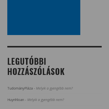
LEGUTÓBBI
HOZZÁSZÓLÁSOK
TudományPláza
-
Melyik a gyengébb nem?
Huynhloan
-
Melyik a gyengébb nem?