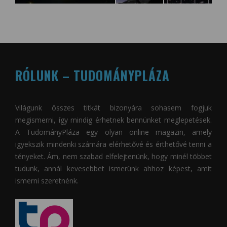
RÓLUNK – TUDOMÁNYPLÁZA
Világunk összes titkát bizonyára sohasem fogjuk
megismerni, így mindig érhetnek bennünket meglepetések.
A
TudományPláza
egy olyan online magazin, amely
igyekszik mindenki számára elérhetővé és érthetővé tenni a
tényeket. Ám, nem szabad elfelejtenünk, hogy minél többet
tudunk, annál kevesebbet ismerünk ahhoz képest, amit
ismerni szeretnénk.