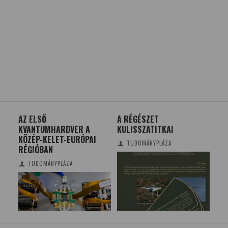
AZ ELSŐ
A RÉGÉSZET
A 
KVANTUMHARDVER A
KULISSZATITKAI
CS
CSI
KÖZÉP-KELET-EURÓPAI
RE
TUDOMÁNYPLÁZA
RÉGIÓBAN
KO
TUDOMÁNYPLÁZA