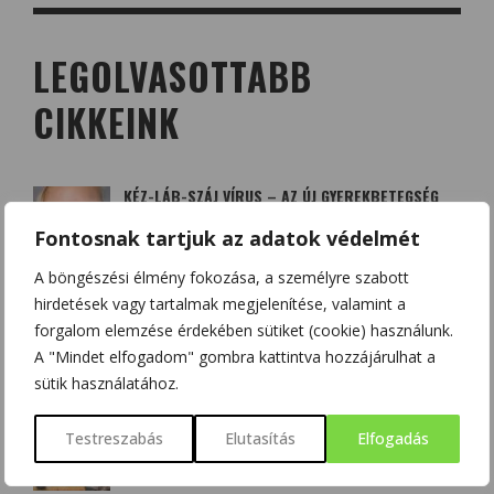
LEGOLVASOTTABB
CIKKEINK
KÉZ-LÁB-SZÁJ VÍRUS – AZ ÚJ GYEREKBETEGSÉG
SZALMÁSI KRISZTINA
2014/11/05
Fontosnak tartjuk az adatok védelmét
A böngészési élmény fokozása, a személyre szabott
hirdetések vagy tartalmak megjelenítése, valamint a
A QUERCETIN (KVERCETIN) ÉS A D-VITAMIN –
SZÖVETSÉGESEK A KORONAVÍRUS ELLEN?
forgalom elemzése érdekében sütiket (cookie) használunk.
HAJAS BEATRIX - SZOBOSZLAI KRISZTINA
2020/03/20
A "Mindet elfogadom" gombra kattintva hozzájárulhat a
sütik használatához.
BOLDOGSÁGUNK NÉGY FORRÁSA: DOPAMIN,
Testreszabás
Elutasítás
Elfogadás
ENDORFIN, SZEROTONIN ÉS OXITOCIN
CSONKA BENCE
2020/12/12