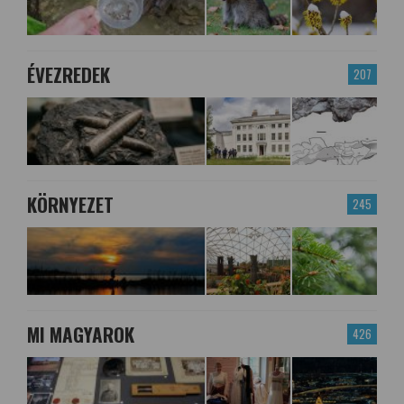
ÉVEZREDEK
207
KÖRNYEZET
245
MI MAGYAROK
426