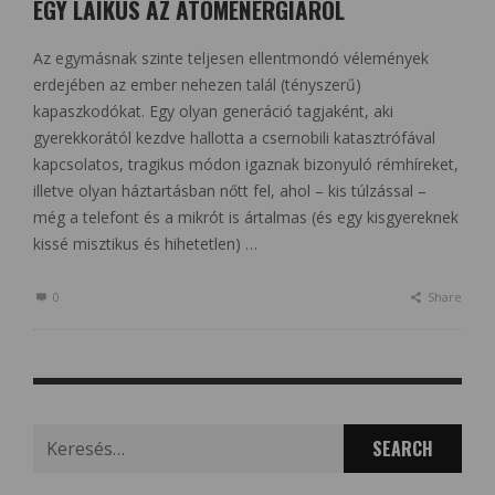
EGY LAIKUS AZ ATOMENERGIÁRÓL
Az egymásnak szinte teljesen ellentmondó vélemények
erdejében az ember nehezen talál (tényszerű)
kapaszkodókat. Egy olyan generáció tagjaként, aki
gyerekkorától kezdve hallotta a csernobili katasztrófával
kapcsolatos, tragikus módon igaznak bizonyuló rémhíreket,
illetve olyan háztartásban nőtt fel, ahol – kis túlzással –
még a telefont és a mikrót is ártalmas (és egy kisgyereknek
kissé misztikus és hihetetlen) …
0
Share
Search
for: