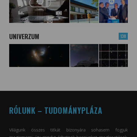
UNIVERZUM
138
RÓLUNK – TUDOMÁNYPLÁZA
Világunk összes titkát bizonyára sohasem fogjuk