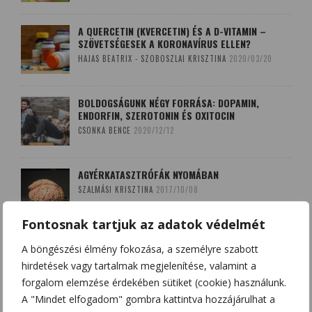
A QUERCETIN (KVERCETIN) ÉS A D-VITAMIN –
SZÖVETSÉGESEK A KORONAVÍRUS ELLEN?
HAJAS BEATRIX - SZOBOSZLAI KRISZTINA
2020/03/20
BOLDOGSÁGUNK NÉGY FORRÁSA: DOPAMIN,
ENDORFIN, SZEROTONIN ÉS OXITOCIN
CSONKA BENCE
2020/12/12
AGYÉRKATASZTRÓFÁK NYOMÁBAN
SZALMÁSI KRISZTINA
2017/10/08
Fontosnak tartjuk az adatok védelmét
A LEKOPOGÁS BABONÁJA
A böngészési élmény fokozása, a személyre szabott
SZOBOSZLAI KRISZTINA
2018/03/15
hirdetések vagy tartalmak megjelenítése, valamint a
forgalom elemzése érdekében sütiket (cookie) használunk.
A "Mindet elfogadom" gombra kattintva hozzájárulhat a