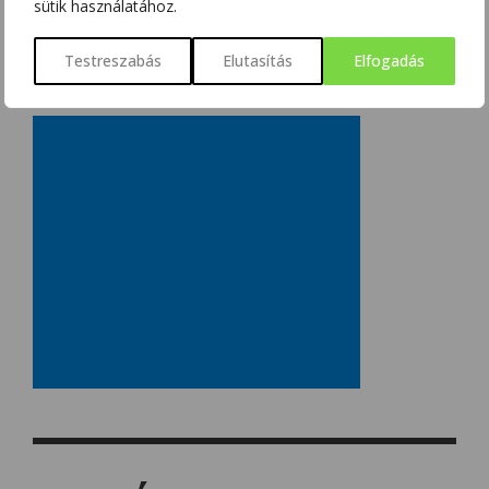
sütik használatához.
Testreszabás
Elutasítás
Elfogadás