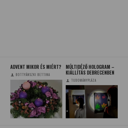
ADVENT MIKOR ÉS MIÉRT?
MÚLTIDÉZŐ HOLOGRAM –
A 
KIÁLLÍTÁS DEBRECENBEN
SZÜ
BOTTYÁNSZKI BETTINA
IM
TUDOMÁNYPLÁZA