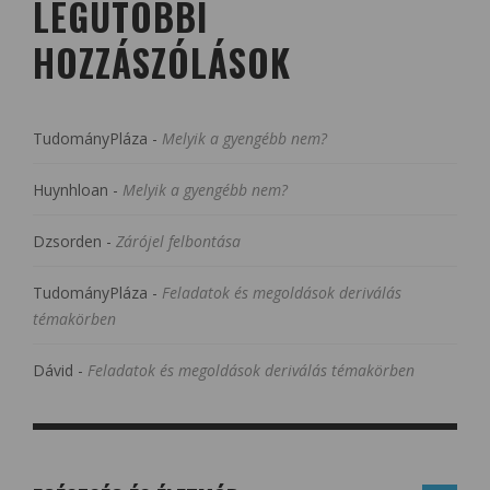
LEGUTÓBBI
HOZZÁSZÓLÁSOK
TudományPláza
-
Melyik a gyengébb nem?
Huynhloan
-
Melyik a gyengébb nem?
Dzsorden
-
Zárójel felbontása
TudományPláza
-
Feladatok és megoldások deriválás
témakörben
Dávid
-
Feladatok és megoldások deriválás témakörben