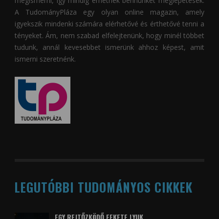
megismerni, így mindig érhetnek bennünket meglepetések.
A
TudományPláza
egy olyan online magazin, amely
igyekszik mindenki számára elérhetővé és érthetővé tenni a
tényeket. Ám, nem szabad elfelejtenünk, hogy minél többet
tudunk, annál kevesebbet ismerünk ahhoz képest, amit
ismerni szeretnénk.
LEGUTÓBBI TUDOMÁNYOS CIKKEK
EGY REJTŐZKÖDŐ FEKETE LYUK