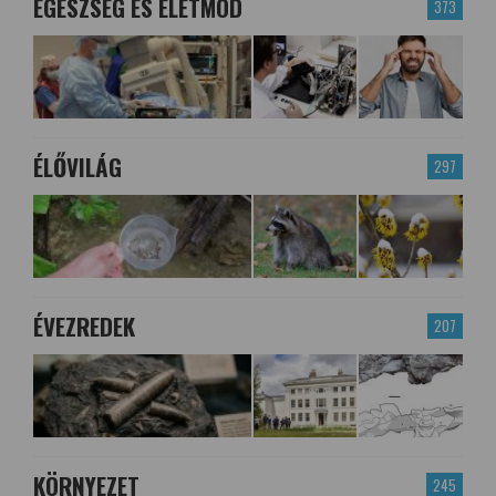
EGÉSZSÉG ÉS ÉLETMÓD
373
ÉLŐVILÁG
297
ÉVEZREDEK
207
KÖRNYEZET
245