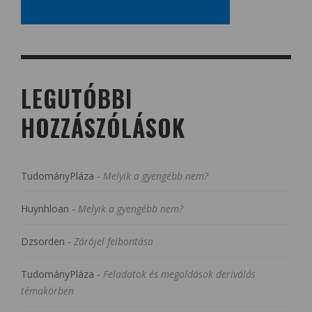
LEGUTÓBBI
HOZZÁSZÓLÁSOK
TudományPláza
-
Melyik a gyengébb nem?
Huynhloan
-
Melyik a gyengébb nem?
Dzsorden
-
Zárójel felbontása
TudományPláza
-
Feladatok és megoldások deriválás
témakörben