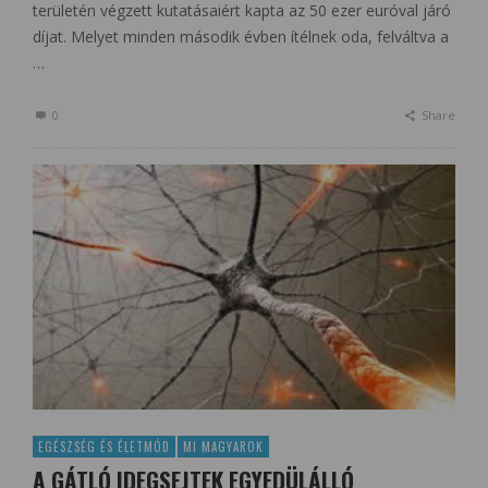
területén végzett kutatásaiért kapta az 50 ezer euróval járó
díjat. Melyet minden második évben ítélnek oda, felváltva a
…
0
Share
EGÉSZSÉG ÉS ÉLETMÓD
MI MAGYAROK
A GÁTLÓ IDEGSEJTEK EGYEDÜLÁLLÓ