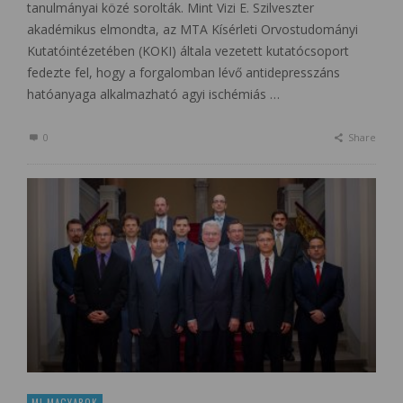
tanulmányai közé sorolták. Mint Vizi E. Szilveszter
akadémikus elmondta, az MTA Kísérleti Orvostudományi
Kutatóintézetében (KOKI) általa vezetett kutatócsoport
fedezte fel, hogy a forgalomban lévő antidepresszáns
hatóanyaga alkalmazható agyi ischémiás …
0
Share
MI MAGYAROK