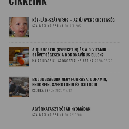
CIKKEINK
KÉZ-LÁB-SZÁJ VÍRUS – AZ ÚJ GYEREKBETEGSÉG
SZALMÁSI KRISZTINA
2014/11/05
A QUERCETIN (KVERCETIN) ÉS A D-VITAMIN –
SZÖVETSÉGESEK A KORONAVÍRUS ELLEN?
HAJAS BEATRIX - SZOBOSZLAI KRISZTINA
2020/03/20
BOLDOGSÁGUNK NÉGY FORRÁSA: DOPAMIN,
ENDORFIN, SZEROTONIN ÉS OXITOCIN
CSONKA BENCE
2020/12/12
AGYÉRKATASZTRÓFÁK NYOMÁBAN
SZALMÁSI KRISZTINA
2017/10/08