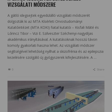
VIZSGÁLATI MÓDSZERE
A gátló idegsejtek egyedülálló vizsgálati módszerét
dolgozták ki az MTA Kísérleti Orvostudományi
Kutatóintézet (MTA KOKI) fiatal kutatói – Kisfali Máté és
Lőrincz Tibor – Vizi E. Szilveszter Széchenyi-nagydíjas
akadémikus irányításával. A kutatásoknak hosszú távon
komoly gyakorlati haszna lehet. Az vizsgálati módszer
segítségével lehetőség nyílhat a skizofrénia és az epilepszia
kezelésére szolgáló új gyógyszerek kifejlesztésére. A …
0
Share