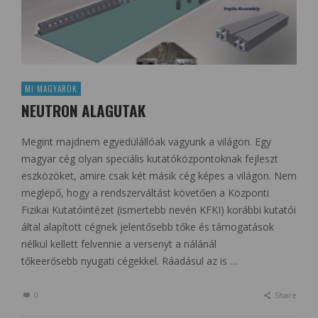
MI MAGYAROK
NEUTRON ALAGUTAK
Megint majdnem egyedülállóak vagyunk a világon. Egy
magyar cég olyan speciális kutatóközpontoknak fejleszt
eszközöket, amire csak két másik cég képes a világon. Nem
meglepő, hogy a rendszerváltást követően a Központi
Fizikai Kutatóintézet (ismertebb nevén KFKI) korábbi kutatói
által alapított cégnek jelentősebb tőke és támogatások
nélkül kellett felvennie a versenyt a nálánál
tőkeerősebb nyugati cégekkel. Ráadásul az is …
0
Share