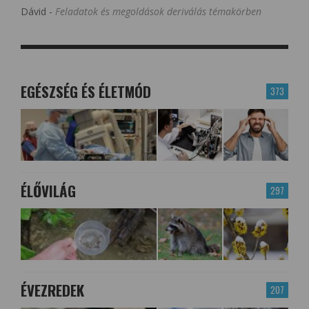
Dávid
-
Feladatok és megoldások deriválás témakörben
EGÉSZSÉG ÉS ÉLETMÓD
373
ÉLŐVILÁG
297
ÉVEZREDEK
207