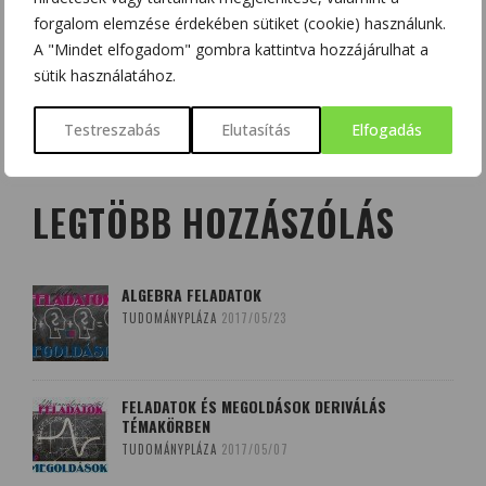
forgalom elemzése érdekében sütiket (cookie) használunk.
A "Mindet elfogadom" gombra kattintva hozzájárulhat a
sütik használatához.
Search
for:
Testreszabás
Elutasítás
Elfogadás
LEGTÖBB HOZZÁSZÓLÁS
ALGEBRA FELADATOK
TUDOMÁNYPLÁZA
2017/05/23
FELADATOK ÉS MEGOLDÁSOK DERIVÁLÁS
TÉMAKÖRBEN
TUDOMÁNYPLÁZA
2017/05/07