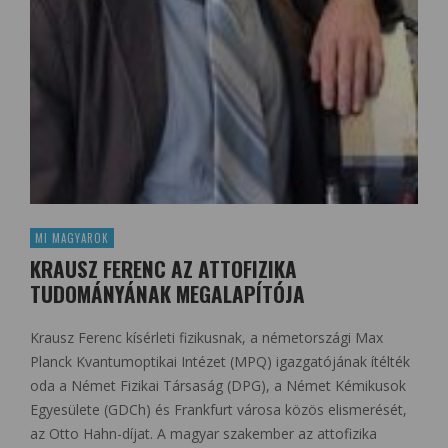
MI MAGYAROK
KRAUSZ FERENC AZ ATTOFIZIKA
TUDOMÁNYÁNAK MEGALAPÍTÓJA
Krausz Ferenc kísérleti fizikusnak, a németországi Max
Planck Kvantumoptikai Intézet (MPQ) igazgatójának ítélték
oda a Német Fizikai Társaság (DPG), a Német Kémikusok
Egyesülete (GDCh) és Frankfurt városa közös elismerését,
az Otto Hahn-díjat. A magyar szakember az attofizika