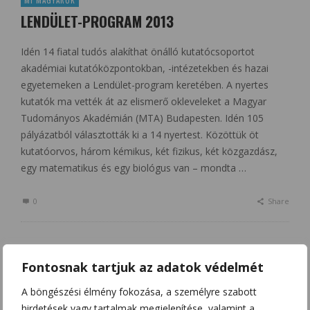
LENDÜLET-PROGRAM 2013
Idén 14 fiatal tudós alakíthat önálló kutatócsoportot
akadémiai kutatóközpontokban, -intézetekben és hazai
egyetemeken a Lendület-program keretében. A nyertes
kutatók ma vették át az elismerő okleveleket a Magyar
Tudományos Akadémián (MTA) Budapesten. Idén 105
pályázatból választották ki a 14 nyertest. Közöttük öt
kutatóorvos, három kémikus, két fizikus, két közgazdász,
egy matematikus és egy biológus van – mondta …
0
Share
Fontosnak tartjuk az adatok védelmét
1
…
40
41
42
43
A böngészési élmény fokozása, a személyre szabott
hirdetések vagy tartalmak megjelenítése, valamint a