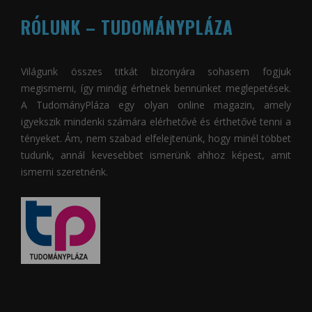
RÓLUNK – TUDOMÁNYPLÁZA
Világunk összes titkát bizonyára sohasem fogjuk
megismerni, így mindig érhetnek bennünket meglepetések.
A
TudományPláza
egy olyan online magazin, amely
igyekszik mindenki számára elérhetővé és érthetővé tenni a
tényeket. Ám, nem szabad elfelejtenünk, hogy minél többet
tudunk, annál kevesebbet ismerünk ahhoz képest, amit
ismerni szeretnénk.