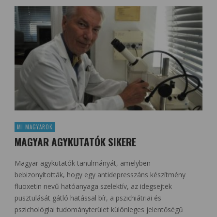
MI MAGYAROK
MAGYAR AGYKUTATÓK SIKERE
Magyar agykutatók tanulmányát, amelyben
bebizonyították, hogy egy antidepresszáns készítmény
fluoxetin nevű hatóanyaga szelektív, az idegsejtek
pusztulását gátló hatással bír, a pszichiátriai és
pszichológiai tudományterület különleges jelentőségű