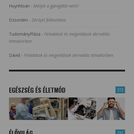
Huynhloan
-
Melyik a gyengébb nem?
Dzsorden
-
Zárójel felbontása
TudományPláza
-
Feladatok és megoldások deriválás
témakörben
Dávid
-
Feladatok és megoldások deriválás témakörben
EGÉSZSÉG ÉS ÉLETMÓD
373
ÉLŐVILÁG
297