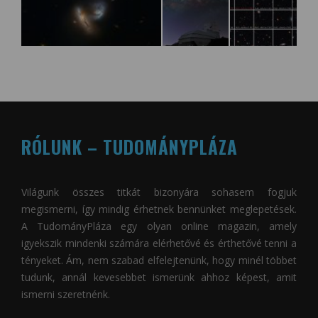
RÓLUNK – TUDOMÁNYPLÁZA
Világunk összes titkát bizonyára sohasem fogjuk
megismerni, így mindig érhetnek bennünket meglepetések.
A
TudományPláza
egy olyan online magazin, amely
igyekszik mindenki számára elérhetővé és érthetővé tenni a
tényeket. Ám, nem szabad elfelejtenünk, hogy minél többet
tudunk, annál kevesebbet ismerünk ahhoz képest, amit
ismerni szeretnénk.