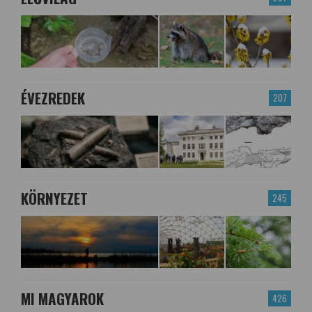
ÉVEZREDEK
207
KÖRNYEZET
245
MI MAGYAROK
426