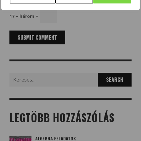
Kérjük, adja meg a választ számjegyekkel:
17 − három =
Search
for:
LEGTÖBB HOZZÁSZÓLÁS
ALGEBRA FELADATOK