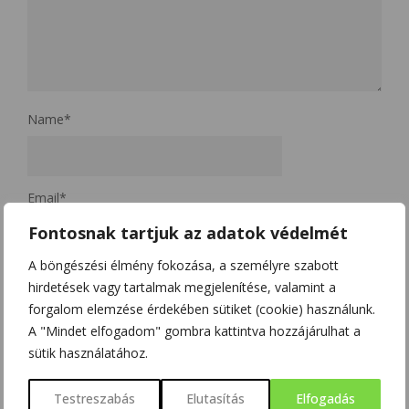
Name
*
Email
*
Fontosnak tartjuk az adatok védelmét
A böngészési élmény fokozása, a személyre szabott
Website
hirdetések vagy tartalmak megjelenítése, valamint a
forgalom elemzése érdekében sütiket (cookie) használunk.
A "Mindet elfogadom" gombra kattintva hozzájárulhat a
sütik használatához.
A nevem, e-mail címem, és weboldalcímem mentése a
böngészőben a következő hozzászólásomhoz.
Testreszabás
Elutasítás
Elfogadás