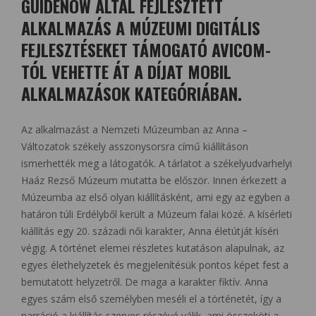
GUIDENOW ÁLTAL FEJLESZTETT
ALKALMAZÁS A MÚZEUMI DIGITÁLIS
FEJLESZTÉSEKET TÁMOGATÓ AVICOM-
TÓL VEHETTE ÁT A DÍJAT MOBIL
ALKALMAZÁSOK KATEGÓRIÁBAN.
Az alkalmazást a Nemzeti Múzeumban az Anna –
Változatok székely asszonysorsra című kiállításon
ismerhették meg a látogatók. A tárlatot a székelyudvarhelyi
Haáz Rezső Múzeum mutatta be először. Innen érkezett a
Múzeumba az első olyan kiállításként, ami egy az egyben a
határon túli Erdélyből került a Múzeum falai közé. A kísérleti
kiállítás egy 20. századi női karakter, Anna életútját kíséri
végig. A történet elemei részletes kutatáson alapulnak, az
egyes élethelyzetek és megjelenítésük pontos képet fest a
bemutatott helyzetről. De maga a karakter fiktív. Anna
egyes szám első személyben meséli el a történetét, így a
narráció a kiállítás szerves részévé válik, ami összeköti a