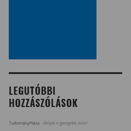
LEGUTÓBBI
HOZZÁSZÓLÁSOK
TudományPláza
-
Melyik a gyengébb nem?