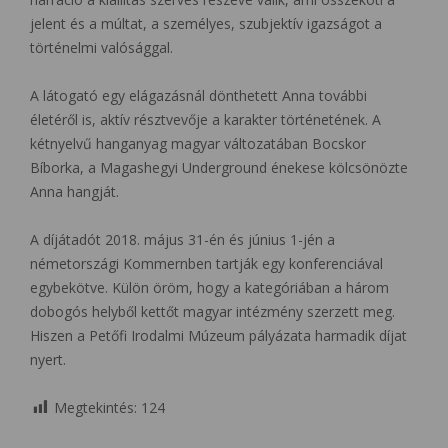
jelent és a múltat, a személyes, szubjektív igazságot a
történelmi valósággal.
A látogató egy elágazásnál dönthetett Anna további
életéről is, aktív résztvevője a karakter történetének. A
kétnyelvű hanganyag magyar változatában Bocskor
Bíborka, a Magashegyi Underground énekese kölcsönözte
Anna hangját.
A díjátadót 2018. május 31-én és június 1-jén a
németországi Kommernben tartják egy konferenciával
egybekötve. Külön öröm, hogy a kategóriában a három
dobogós helyből kettőt magyar intézmény szerzett meg.
Hiszen a Petőfi Irodalmi Múzeum pályázata harmadik díjat
nyert.
Megtekintés:
124