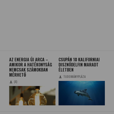
AZ ENERGIA ÚJ ARCA –
CSUPÁN 10 KALIFORNIAI
AZ 
AMIKOR A HATÉKONYSÁG
DISZNÓDELFIN MARADT
ERŐ
NEMCSAK SZÁMOKBAN
ÉLETBEN
A 
MÉRHETŐ
TUDOMÁNYPLÁZA
(X)