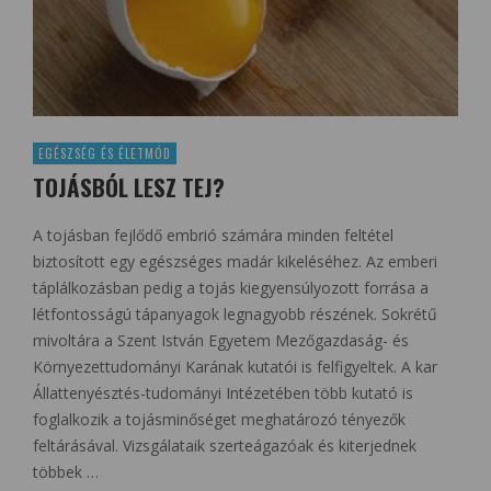
EGÉSZSÉG ÉS ÉLETMÓD
TOJÁSBÓL LESZ TEJ?
A tojásban fejlődő embrió számára minden feltétel
biztosított egy egészséges madár kikeléséhez. Az emberi
táplálkozásban pedig a tojás kiegyensúlyozott forrása a
létfontosságú tápanyagok legnagyobb részének. Sokrétű
mivoltára a Szent István Egyetem Mezőgazdaság- és
Környezettudományi Karának kutatói is felfigyeltek. A kar
Állattenyésztés-tudományi Intézetében több kutató is
foglalkozik a tojásminőséget meghatározó tényezők
feltárásával. Vizsgálataik szerteágazóak és kiterjednek
többek …