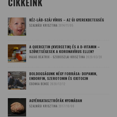
CIKKEINK
KÉZ-LÁB-SZÁJ VÍRUS – AZ ÚJ GYEREKBETEGSÉG
SZALMÁSI KRISZTINA
2014/11/05
A QUERCETIN (KVERCETIN) ÉS A D-VITAMIN –
SZÖVETSÉGESEK A KORONAVÍRUS ELLEN?
HAJAS BEATRIX - SZOBOSZLAI KRISZTINA
2020/03/20
BOLDOGSÁGUNK NÉGY FORRÁSA: DOPAMIN,
ENDORFIN, SZEROTONIN ÉS OXITOCIN
CSONKA BENCE
2020/12/12
AGYÉRKATASZTRÓFÁK NYOMÁBAN
SZALMÁSI KRISZTINA
2017/10/08