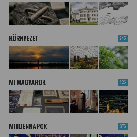
KÖRNYEZET
245
MI MAGYAROK
426
MINDENNAPOK
376