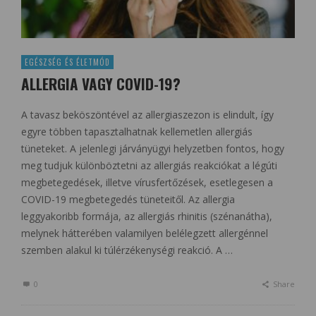
EGÉSZSÉG ÉS ÉLETMÓD
ALLERGIA VAGY COVID-19?
A tavasz beköszöntével az allergiaszezon is elindult, így
egyre többen tapasztalhatnak kellemetlen allergiás
tüneteket. A jelenlegi járványügyi helyzetben fontos, hogy
meg tudjuk különböztetni az allergiás reakciókat a légúti
megbetegedések, illetve vírusfertőzések, esetlegesen a
COVID-19 megbetegedés tüneteitől. Az allergia
leggyakoribb formája, az allergiás rhinitis (szénanátha),
melynek hátterében valamilyen belélegzett allergénnel
szemben alakul ki túlérzékenységi reakció. A …
0
Share