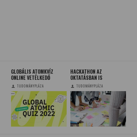
GLOBÁLIS ATOMKVÍZ
HACKATHON AZ
A F
YE
ONLINE VETÉLKEDŐ
OKTATÁSBAN IS
KO
T
TUDOMÁNYPLÁZA
TUDOMÁNYPLÁZA