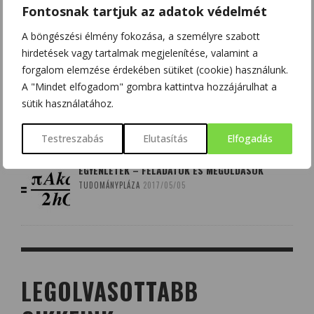
Fontosnak tartjuk az adatok védelmét
TUDÓSOK, AKIK SZERINT VAN BIZONYÍTÉK ISTEN
A böngészési élmény fokozása, a személyre szabott
LÉTEZÉSÉRE
hirdetések vagy tartalmak megjelenítése, valamint a
TUDOMÁNYPLÁZA
2014/10/19
forgalom elemzése érdekében sütiket (cookie) használunk.
A "Mindet elfogadom" gombra kattintva hozzájárulhat a
SZÖVEGES FELADATOK ÉS MEGOLDÁSOK
sütik használatához.
TUDOMÁNYPLÁZA
2019/04/09
Testreszabás
Elutasítás
Elfogadás
EGYENLETEK – FELADATOK ÉS MEGOLDÁSOK
TUDOMÁNYPLÁZA
2017/05/05
LEGOLVASOTTABB