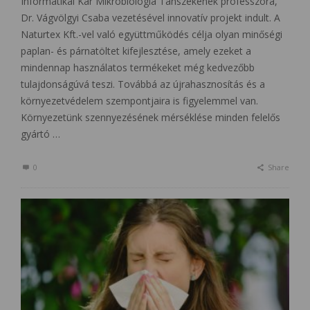
Informatikai Kar Mikrobiológia Tanszékének professzora,
Dr. Vágvölgyi Csaba vezetésével innovatív projekt indult. A
Naturtex Kft.-vel való együttműködés célja olyan minőségi
paplan- és párnatöltet kifejlesztése, amely ezeket a
mindennap használatos termékeket még kedvezőbb
tulajdonságúvá teszi. Továbbá az újrahasznosítás és a
környezetvédelem szempontjaira is figyelemmel van.
Környezetünk szennyezésének mérséklése minden felelős
gyártó …
0
Share