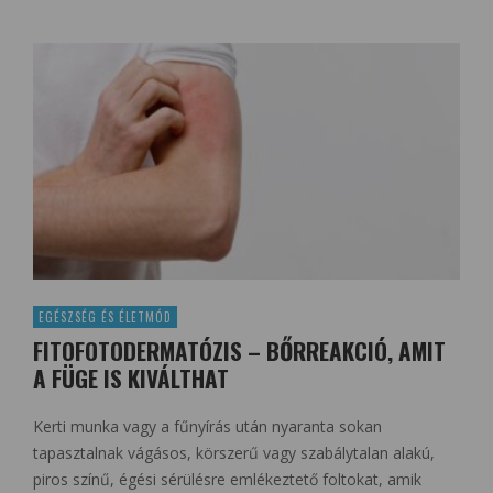
EGÉSZSÉG ÉS ÉLETMÓD
FITOFOTODERMATÓZIS – BŐRREAKCIÓ, AMIT
A FÜGE IS KIVÁLTHAT
Kerti munka vagy a fűnyírás után nyaranta sokan
tapasztalnak vágásos, körszerű vagy szabálytalan alakú,
piros színű, égési sérülésre emlékeztető foltokat, amik