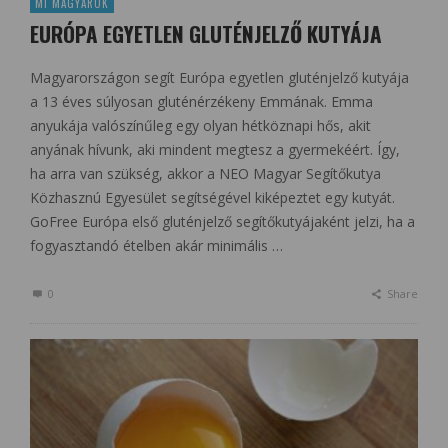
MI MAGYAROK
EURÓPA EGYETLEN GLUTÉNJELZŐ KUTYÁJA
Magyarországon segít Európa egyetlen gluténjelző kutyája
a 13 éves súlyosan gluténérzékeny Emmának. Emma
anyukája valószínűleg egy olyan hétköznapi hős, akit
anyának hívunk, aki mindent megtesz a gyermekéért. Így,
ha arra van szükség, akkor a NEO Magyar Segítőkutya
Közhasznú Egyesület segítségével kiképeztet egy kutyát.
GoFree Európa első gluténjelző segítőkutyájaként jelzi, ha a
fogyasztandó ételben akár minimális …
0
Share