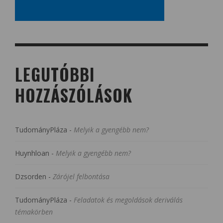
LEGUTÓBBI
HOZZÁSZÓLÁSOK
TudományPláza
-
Melyik a gyengébb nem?
Huynhloan
-
Melyik a gyengébb nem?
Dzsorden
-
Zárójel felbontása
TudományPláza
-
Feladatok és megoldások deriválás
témakörben