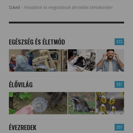
Dávid
-
Feladatok és megoldások deriválás témakörben
EGÉSZSÉG ÉS ÉLETMÓD
373
ÉLŐVILÁG
297
ÉVEZREDEK
207