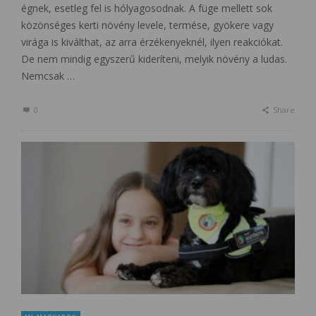
égnek, esetleg fel is hólyagosodnak. A füge mellett sok
közönséges kerti növény levele, termése, gyökere vagy
virága is kiválthat, az arra érzékenyeknél, ilyen reakciókat.
De nem mindig egyszerű kideríteni, melyik növény a ludas.
Nemcsak …
0
Share