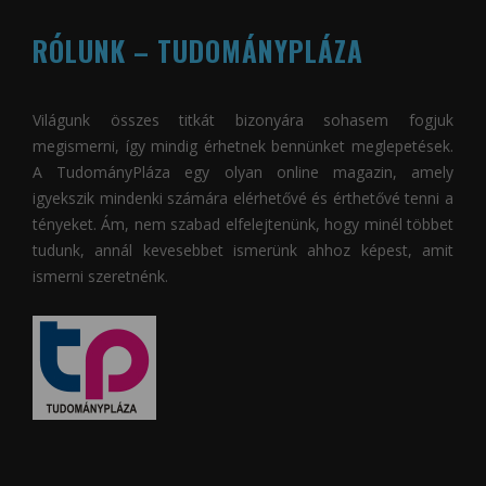
RÓLUNK – TUDOMÁNYPLÁZA
Világunk összes titkát bizonyára sohasem fogjuk
megismerni, így mindig érhetnek bennünket meglepetések.
A
TudományPláza
egy olyan online magazin, amely
igyekszik mindenki számára elérhetővé és érthetővé tenni a
tényeket. Ám, nem szabad elfelejtenünk, hogy minél többet
tudunk, annál kevesebbet ismerünk ahhoz képest, amit
ismerni szeretnénk.