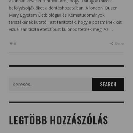
azonban keveset tudtunk arról, hogy a virágok miként
befolyásolják őket a döntéshozatalban. A londoni Queen
Mary Egyetem Életbiológiai és Kémiatudományok
tanszékének kutatói, azt tanították, hogy a poszméhek két
vizuálisan tiszta etetőtípust különböztetnek meg. Az …
0
Share
Search
for:
LEGTÖBB HOZZÁSZÓLÁS