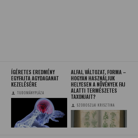
ÁK
ÍGÉRETES EREDMÉNY
ALFAJ, VÁLTOZAT, FORMA –
I. 
EGYFAJTA AGYDAGANAT
HOGYAN HASZNÁLJUK
OR
KEZELÉSÉRE
HELYESEN A NÖVÉNYEK FAJ
ALATTI TERMÉSZETES
TUDOMÁNYPLÁZA
TAXONJAIT?
SZOBOSZLAI KRISZTINA