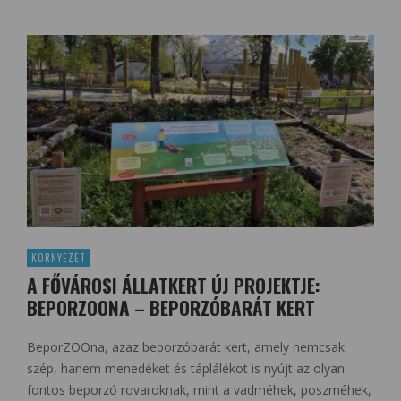
KÖRNYEZET
A FŐVÁROSI ÁLLATKERT ÚJ PROJEKTJE:
BEPORZOONA – BEPORZÓBARÁT KERT
BeporZOOna, azaz beporzóbarát kert, amely nemcsak
szép, hanem menedéket és táplálékot is nyújt az olyan
fontos beporzó rovaroknak, mint a vadméhek, poszméhek,