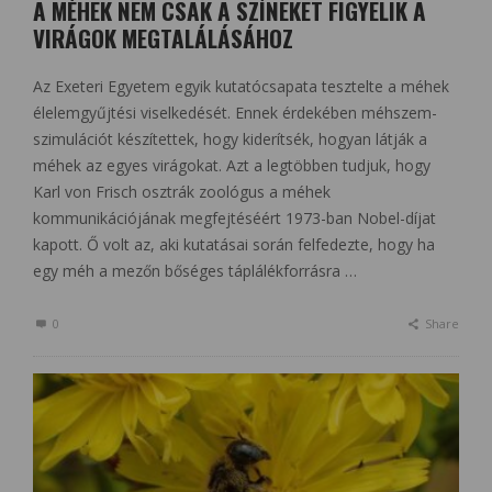
A MÉHEK NEM CSAK A SZÍNEKET FIGYELIK A
VIRÁGOK MEGTALÁLÁSÁHOZ
Az Exeteri Egyetem egyik kutatócsapata tesztelte a méhek
élelemgyűjtési viselkedését. Ennek érdekében méhszem-
szimulációt készítettek, hogy kiderítsék, hogyan látják a
méhek az egyes virágokat. Azt a legtöbben tudjuk, hogy
Karl von Frisch osztrák zoológus a méhek
kommunikációjának megfejtéséért 1973-ban Nobel-díjat
kapott. Ő volt az, aki kutatásai során felfedezte, hogy ha
egy méh a mezőn bőséges táplálékforrásra …
0
Share