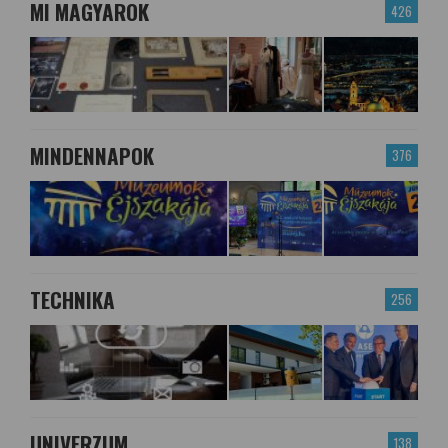
MI MAGYAROK
426
MINDENNAPOK
376
TECHNIKA
256
UNIVERZUM
138