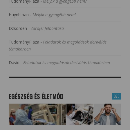
TudományPláza
-
Melyik a gyengébb nem?
Huynhloan
-
Melyik a gyengébb nem?
Dzsorden
-
Zárójel felbontása
TudományPláza
-
Feladatok és megoldások deriválás
témakörben
Dávid
-
Feladatok és megoldások deriválás témakörben
EGÉSZSÉG ÉS ÉLETMÓD
373