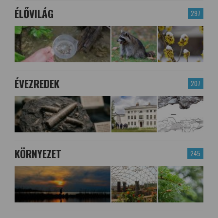
ÉLŐVILÁG
297
ÉVEZREDEK
207
KÖRNYEZET
245