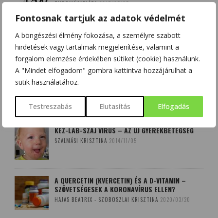
TUDOMÁNYPLÁZA
2017/05/05
Fontosnak tartjuk az adatok védelmét
A böngészési élmény fokozása, a személyre szabott
hirdetések vagy tartalmak megjelenítése, valamint a
forgalom elemzése érdekében sütiket (cookie) használunk.
LEGOLVASOTTABB
A "Mindet elfogadom" gombra kattintva hozzájárulhat a
sütik használatához.
CIKKEINK
Testreszabás
Elutasítás
Elfogadás
KÉZ-LÁB-SZÁJ VÍRUS – AZ ÚJ GYEREKBETEGSÉG
SZALMÁSI KRISZTINA
2014/11/05
A QUERCETIN (KVERCETIN) ÉS A D-VITAMIN –
SZÖVETSÉGESEK A KORONAVÍRUS ELLEN?
HAJAS BEATRIX - SZOBOSZLAI KRISZTINA
2020/03/20