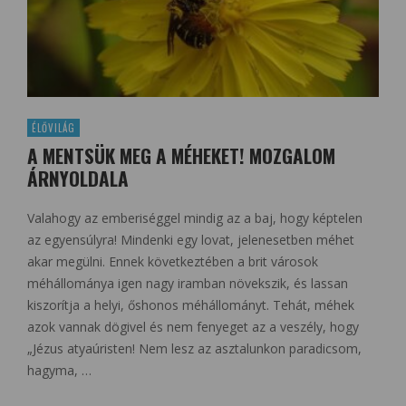
ÉLŐVILÁG
A MENTSÜK MEG A MÉHEKET! MOZGALOM
ÁRNYOLDALA
Valahogy az emberiséggel mindig az a baj, hogy képtelen
az egyensúlyra! Mindenki egy lovat, jelenesetben méhet
akar megülni. Ennek következtében a brit városok
méhállománya igen nagy iramban növekszik, és lassan
kiszorítja a helyi, őshonos méhállományt. Tehát, méhek
azok vannak dögivel és nem fenyeget az a veszély, hogy
„Jézus atyaúristen! Nem lesz az asztalunkon paradicsom,
hagyma, …