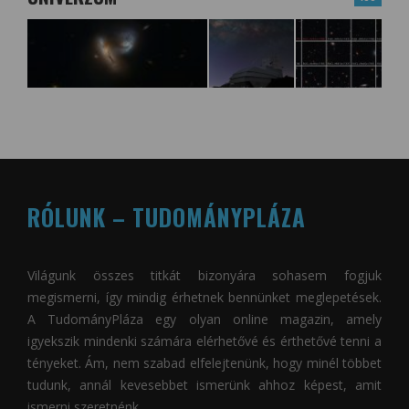
RÓLUNK – TUDOMÁNYPLÁZA
Világunk összes titkát bizonyára sohasem fogjuk
megismerni, így mindig érhetnek bennünket meglepetések.
A
TudományPláza
egy olyan online magazin, amely
igyekszik mindenki számára elérhetővé és érthetővé tenni a
tényeket. Ám, nem szabad elfelejtenünk, hogy minél többet
tudunk, annál kevesebbet ismerünk ahhoz képest, amit
ismerni szeretnénk.